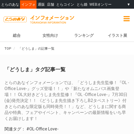
とらのあな
インフォ
通販
店舗
とらコイン
とら婚
WEBオンリー
▼
総合
女性向け
ランキング
イラスト展
TOP
「どうしま」の記事一覧
「どうしま」タグ記事一覧
とらのあなインフォメーションでは、「どうしま先生監修！『OL -
Office Love-』グッズ登場！！」や「新たなオムニバス画集登
場！！ OL大好きどうしま先生監修！『OL -Office Love-』7月30日
(金)発売決定！！ 《どうしま先生描き下ろしB2タペストリー》付
きとらのあな限定版も同時発売！！」など、どうしまに関する商
品や特典、フェアやイベント、キャンペーンの最新情報をいち早
くお届けします！
関連タグ：
#OL-Office Love-