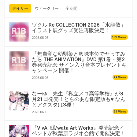
デイリー
ウィークリー
全期間
ツクル Re:COLLECTION 2026「水龍敬」
イラスト展グッズ受注再販決定！
178 Views
2026.08.03
『無自覚な幼馴染と興味本位でヤってみ
たら THE ANIMATION』DVD 第1巻・第2
巻発売記念 サイン入り台本プレゼントキ
ャンペーン 開催！
99 Views
2026.08.06
なーゆ。先生『私立メロ高等学校』が8
月21日発売！とらのあな限定版も♥ なん
とアクスタは3種！
91 Views
2026.06.19
『VivA! 緜/wata Art Works』発売記念イ
ベントが秋葉原ラジオ会館で開催決定！