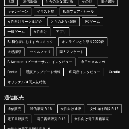
店舗
通信販売
とらのあな限定版
その他
電子書籍
キャンペーン
イラスト展
店舗フェア・セール
女性向けサークル紹介
とらのあな×韓国
PCゲーム
一般ゲーム
女性向け
アプリ
BL初心者におすすめコミック
オンラインとら祭り2020夏
大感謝祭
ツクルノモリ
同人アンケート
B-Awesome(ビーオーサム）インタビュー
今日のメルマガ
Fantia
通販アップデート情報
印刷所インタビュー
Creatia
オリジナルBL同人誌特集
通信販売
通信販売
通信販売 R-18
女性向け通販
女性向け通販 R-18
電子書籍販売
電子書籍販売 R-18
女性向け電子書籍販売