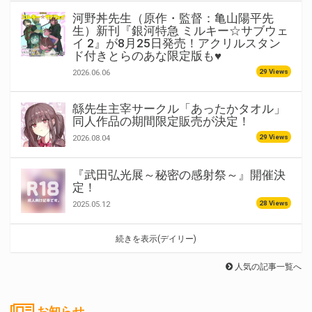
河野丼先生（原作・監督：亀山陽平先
生）新刊『銀河特急 ミルキー☆サブウェ
イ 2』が8月25日発売！アクリルスタン
ド付きとらのあな限定版も♥
29 Views
2026.06.06
緜先生主宰サークル「あったかタオル」
同人作品の期間限定販売が決定！
29 Views
2026.08.04
『武田弘光展～秘密の感射祭～』開催決
定！
28 Views
2025.05.12
続きを表示(デイリー)
人気の記事一覧へ
お知らせ