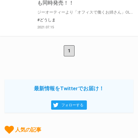
も同時発売！！
ジーオーティーより「オフィスで働くお姉さん」OLにフォーカスを当てたオムニバス画集が登場！！ 自他ともに認めるOL好き人気イラストレーター・どうしま先生監修による豪華作家陣が描くOLさんたち！！ 彼女たちの日常のひとコマをアナタのお手元に！！ とらのあなでは画集『OL -Office Love-』の発売を記念して、 《どうしま先生描き下ろしB2タペストリー》付きとらのあな限定版をご用意しました！！ お買い逃しのないよう、是非お求めください！！
#どうしま
2021.07.15
1
最新情報をTwitterでお届け！
フォローする
人気の記事