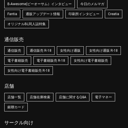
B-Awesome(ビーオーサム）インタビュー
今日のメルマガ
Fantia
通販アップデート情報
印刷所インタビュー
Creatia
オリジナルBL同人誌特集
通信販売
通信販売
通信販売 R-18
女性向け通販
女性向け通販 R-18
電子書籍販売
電子書籍販売 R-18
女性向け電子書籍販売
女性向け電子書籍販売 R-18
店舗
店舗一覧
店舗在庫検索
店舗に関するQ&A
電子マネー
銀聯カード
サークル向け