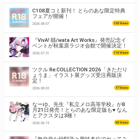
C108夏コミ新刊！ とらのあな限定特典
フェアが開催！
158 Views
2026.08.07
『VivA! 緜/wata Art Works』発売記念イ
ベントが秋葉原ラジオ会館で開催決定！
118 Views
2026.07.31
ツクル Re:COLLECTION 2026「きただり
ょうま」イラスト展グッズ受注再販決
定！
77 Views
2026.08.03
なーゆ。先生『私立メロ高等学校』が8
月21日発売！とらのあな限定版も♥ なん
とアクスタは3種！
68 Views
2026.06.19