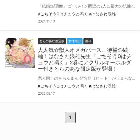
「結婚無理!!!!!」 ゴールイン間近の2人に最大の試練?! ネズミ族のΩ・胡桃沢さちおと、キツネ族のα・宇迦野 忍。 漫画家と担当編集者、捕食・被食関係という立場や危機を乗り越えて結ばれたふたり。 プロポーズを経て、いよいよ結婚秒読み！ それぞれの実家に挨拶することになったものの、一筋縄ではいかなそうで…!? スパダリキツネ編集者α×ネガティブなネズミ漫画家Ω 新感覚☆獣人オメガバース・結婚準備編！ はなさわ浪雄先生の大人気☆獣人オメガバース、待望の続編！『ごちそうΩはチュウと鳴く 3』が12月26日発売！ とらのあなでは刊行を記念してアクリルスタンド付きとらのあな限定版を発売致します♡ 池袋店・通販にて予約開始！とらのあな限定版は数量限定生産となりますので、お早めにご予約下さい！
#ごちそうΩはチュウと鳴く
#はなさわ浪雄
2024.11.13
とらのあな限定版
女性向け
書籍
大人気☆獣人オメガバース、待望の続
編！はなさわ浪雄先生『ごちそうΩはチ
ュウと鳴く』2巻にアクリルキーホルダ
ー付きとらのあな限定版が登場！
恋人同士の春らんまん 発情期（ヒート）が止まらない!!!! ネズミ族のΩ・胡桃沢さちおと、キツネ族のα・宇迦野 忍。 漫画家と担当編集者、捕食・被食関係という立場を超えて結ばれたふたり。 恋人としてよりいっそう甘やかしてくる宇迦野とともに、訪れた春を謳歌するさちお。 ところが予定外のヒートが始まって、またまた波乱の予感…!? スパダリキツネ編集者α×ネガティブなネズミ漫画家Ω はなさわ浪雄先生の大人気☆獣人オメガバース、待望の続編！『ごちそうΩはチュウと鳴く 2』が6月22日発売！ 描き下ろし24p小冊子付き特装版も同時発売！小冊子の内容は嫉妬した宇迦野と過激なハメ撮りエッチ♡ とらのあなでは刊行を記念してアクリルキーホルダー付きとらのあな限定版を発売致します♡ 池袋店・通販にて予約開始！とらのあな限定版は数量限定生産となりますので、お早めにご予約下さい！
#ごちそうΩはチュウと鳴く
#はなさわ浪雄
2023.05.17
1