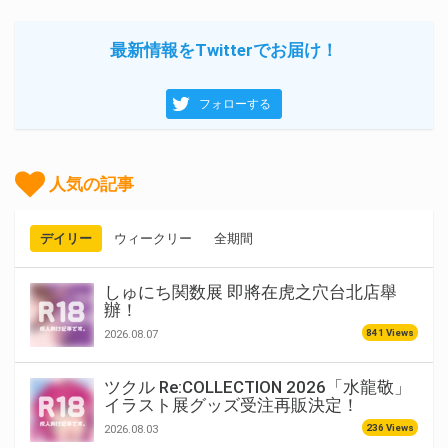
最新情報をTwitterでお届け！
フォローする
人気の記事
デイリー
ウィークリー
全期間
しゅにち関数展 即將在虎之穴台北店舉
辦！
841 Views
2026.08.07
ツクル Re:COLLECTION 2026「水龍敬」
イラスト展グッズ受注再販決定！
236 Views
2026.08.03