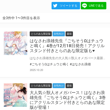
ツイートする
LINEで送る
全3件中 1〜3件目を表示
とらのあな限定版
女性向け
書籍
はなさわ浪雄先生『ごちそうΩはチュウ
と鳴く』4巻が12月18日発売！アクリル
スタンド付きとらのあな限定版も♥
はなさわ浪雄先生の大人気☆獣人オメガバース最新刊『ごちそうΩはチュウと鳴く 4』、小冊子付き特装版・通常版が12月18日に同時発売！ とらのあなでは刊行を記念してアクリルスタンド付きとらのあな限定版を発売致します♡ 池袋店・通販にて予約開始！とらのあな限定版は数量限定生産となりますので、お早めにご予約下さい！
#ごちそうΩはチュウと鳴く
#はなさわ浪雄
2025.10.20
とらのあな限定版
女性向け
書籍
大人気☆獣人オメガバース！はなさわ浪
雄先生『ごちそうΩはチュウと鳴く』3巻
にアクリルスタンド付きとらのあな限定
版が登場！