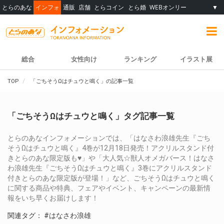
とらのあな
インフォ
通販
店舗
とらコイン
とら婚
WEBオンリー
▼
総合
女性向け
ランキング
イラスト展
TOP
「ごちそうΩはチュウと鳴く」の記事一覧
「ごちそうΩはチュウと鳴く」タグ記事一覧
とらのあなインフォメーションでは、「はなさわ浪雄先生『ごち
そうΩはチュウと鳴く』4巻が12月18日発売！アクリルスタンド付
きとらのあな限定版も♥」や「大人気☆獣人オメガバース！はなさ
わ浪雄先生『ごちそうΩはチュウと鳴く』3巻にアクリルスタンド
付きとらのあな限定版が登場！」など、ごちそうΩはチュウと鳴く
に関する商品や特典、フェアやイベント、キャンペーンの最新情
報をいち早くお届けします！
関連タグ：
#はなさわ浪雄