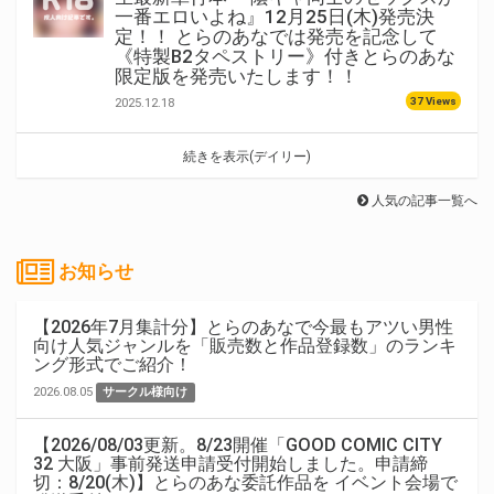
一番エロいよね』12月25日(木)発売決
定！！ とらのあなでは発売を記念して
《特製B2タペストリー》付きとらのあな
限定版を発売いたします！！
37 Views
2025.12.18
続きを表示(デイリー)
人気の記事一覧へ
お知らせ
【2026年7月集計分】とらのあなで今最もアツい男性
向け人気ジャンルを「販売数と作品登録数」のランキ
ング形式でご紹介！
2026.08.05
サークル様向け
【2026/08/03更新。8/23開催「GOOD COMIC CITY
32 大阪」事前発送申請受付開始しました。申請締
切：8/20(木)】とらのあな委託作品を イベント会場で