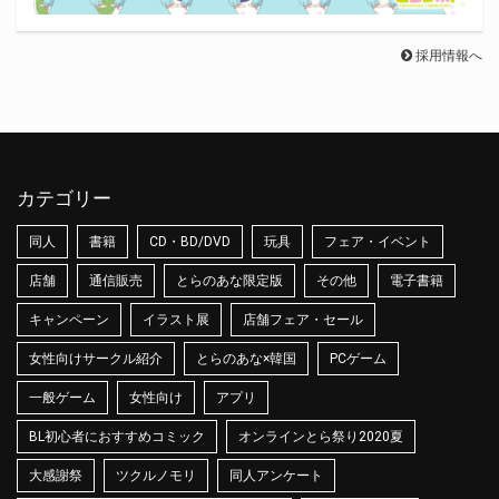
採用情報へ
カテゴリー
同人
書籍
CD・BD/DVD
玩具
フェア・イベント
店舗
通信販売
とらのあな限定版
その他
電子書籍
キャンペーン
イラスト展
店舗フェア・セール
女性向けサークル紹介
とらのあな×韓国
PCゲーム
一般ゲーム
女性向け
アプリ
BL初心者におすすめコミック
オンラインとら祭り2020夏
大感謝祭
ツクルノモリ
同人アンケート