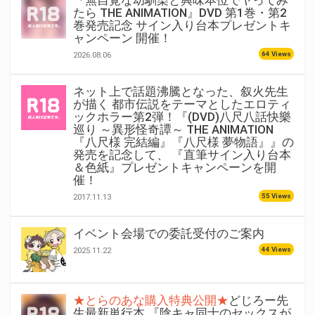
『無自覚な幼馴染と興味本位でヤってみ
たら THE ANIMATION』DVD 第1巻・第2
巻発売記念 サイン入り台本プレゼントキ
ャンペーン 開催！
64 Views
2026.08.06
ネット上で話題沸騰となった、叙火先生
が描く 都市伝説をテーマとしたエロティ
ックホラー第2弾！『(DVD)八尺八話快樂
巡り ～異形怪奇譚～ THE ANIMATION
『八尺様 完結編』『八尺様 夢物語』』の
発売を記念して、 『直筆サイン入り台本
＆色紙』プレゼントキャンペーンを開
催！
55 Views
2017.11.13
イベント会場での委託受付のご案内
44 Views
2025.11.22
★とらのあな購入特典公開★
どじろー先
生最新単行本 『陰キャ同士のセックスが