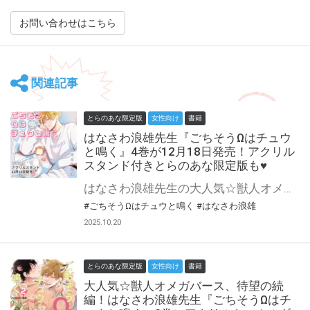
お問い合わせはこちら
関連記事
とらのあな限定版
女性向け
書籍
はなさわ浪雄先生『ごちそうΩはチュウ
と鳴く』4巻が12月18日発売！アクリル
スタンド付きとらのあな限定版も♥
はなさわ浪雄先生の大人気☆獣人オメガバース最新刊『ごちそうΩはチュウと鳴く 4』、小冊子付き特装版・通常版が12月18日に同時発売！ とらのあなでは刊行を記念してアクリルスタンド付きとらのあな限定版を発売致します♡ 池袋店・通販にて予約開始！とらのあな限定版は数量限定生産となりますので、お早めにご予約下さい！
#ごちそうΩはチュウと鳴く
#はなさわ浪雄
2025.10.20
とらのあな限定版
女性向け
書籍
大人気☆獣人オメガバース、待望の続
編！はなさわ浪雄先生『ごちそうΩはチ