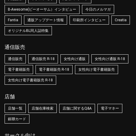
B-Awesome(ビーオーサム）インタビュー
今日のメルマガ
Fantia
通販アップデート情報
印刷所インタビュー
Creatia
オリジナルBL同人誌特集
通信販売
通信販売
通信販売 R-18
女性向け通販
女性向け通販 R-18
電子書籍販売
電子書籍販売 R-18
女性向け電子書籍販売
女性向け電子書籍販売 R-18
店舗
店舗一覧
店舗在庫検索
店舗に関するQ&A
電子マネー
銀聯カード
サークル向け