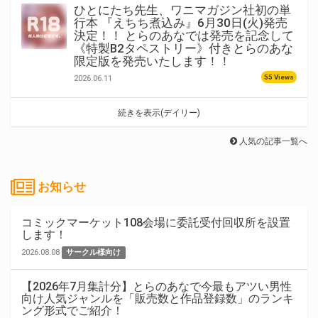
ひとにたち先生、ワニマガジン社初の単
行本 『えちち煮込み』6月30日(火)発売
決定！！ とらのあなでは発売を記念して
《特製B2タペストリー》付きとらのあな
限定版を発売いたします！！
55 Views
2026.06.11
続きを表示(デイリー)
人気の記事一覧へ
お知らせ
コミックマーケット108会場に委託受付回収所を設置
します！
2026.08.08
サークル様向け
【2026年7月集計分】とらのあなで今最もアツい男性
向け人気ジャンルを「販売数と作品登録数」のランキ
ング形式でご紹介！