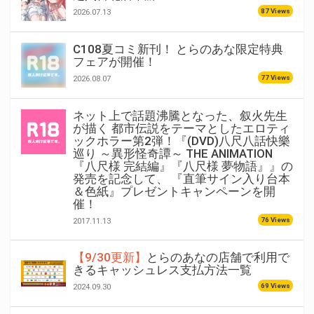
87 Views
2026.07.13
C108夏コミ新刊！ とらのあな限定特典
フェアが開催！
77 Views
2026.08.07
ネット上で話題沸騰となった、叙火先生
が描く 都市伝説をテーマとしたエロティ
ックホラー第2弾！『(DVD)八尺八話快樂
巡り ～異形怪奇譚～ THE ANIMATION
『八尺様 完結編』『八尺様 夢物語』』の
発売を記念して、 『直筆サイン入り台本
＆色紙』プレゼントキャンペーンを開
催！
76 Views
2017.11.13
【9/30更新】
とらのあなの店舗で利用で
きるキャッシュレス支払方法一覧
69 Views
2024.09.30