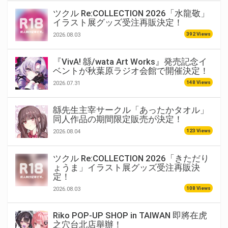
ツクル Re:COLLECTION 2026「水龍敬」
イラスト展グッズ受注再販決定！
392 Views
2026.08.03
『VivA! 緜/wata Art Works』発売記念イ
ベントが秋葉原ラジオ会館で開催決定！
148 Views
2026.07.31
緜先生主宰サークル「あったかタオル」
同人作品の期間限定販売が決定！
123 Views
2026.08.04
ツクル Re:COLLECTION 2026「きただり
ょうま」イラスト展グッズ受注再販決
定！
108 Views
2026.08.03
Riko POP-UP SHOP in TAIWAN 即將在虎
之穴台北店舉辦！