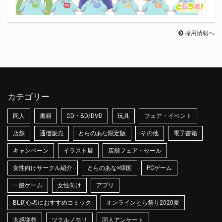
採用情報へ
カテゴリー
同人
書籍
CD・BD/DVD
玩具
フェア・イベント
店舗
通信販売
とらのあな限定版
その他
電子書籍
キャンペーン
イラスト展
店舗フェア・セール
女性向けサークル紹介
とらのあな×韓国
PCゲーム
一般ゲーム
女性向け
アプリ
BL初心者におすすめコミック
オンラインとら祭り2020夏
大感謝祭
ツクルノモリ
同人アンケート