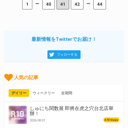
1
40
41
42
44
最新情報をTwitterでお届け！
フォローする
人気の記事
デイリー
ウィークリー
全期間
しゅにち関数展 即將在虎之穴台北店舉
辦！
470 Views
2026.08.07