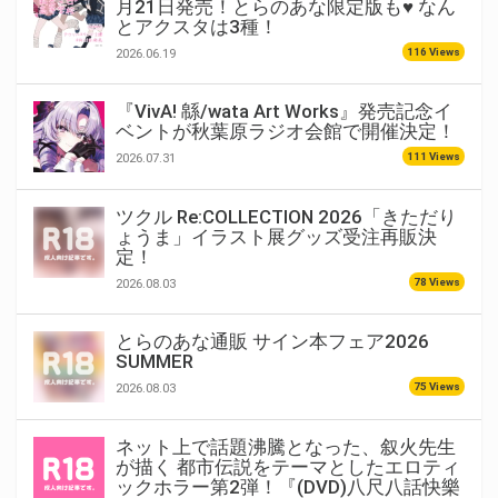
月21日発売！とらのあな限定版も♥ なん
とアクスタは3種！
116 Views
2026.06.19
『VivA! 緜/wata Art Works』発売記念イ
ベントが秋葉原ラジオ会館で開催決定！
111 Views
2026.07.31
ツクル Re:COLLECTION 2026「きただり
ょうま」イラスト展グッズ受注再販決
定！
78 Views
2026.08.03
とらのあな通販 サイン本フェア2026
SUMMER
75 Views
2026.08.03
ネット上で話題沸騰となった、叙火先生
が描く 都市伝説をテーマとしたエロティ
ックホラー第2弾！『(DVD)八尺八話快樂