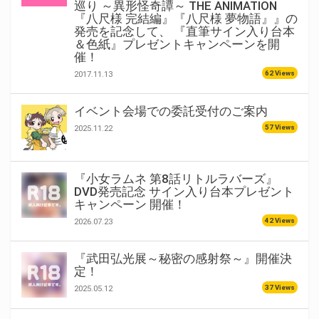
巡り ～異形怪奇譚～ THE ANIMATION
『八尺様 完結編』『八尺様 夢物語』』の
発売を記念して、 『直筆サイン入り台本
＆色紙』プレゼントキャンペーンを開
催！
62 Views
2017.11.13
イベント会場での委託受付のご案内
57 Views
2025.11.22
『小女ラムネ 第8話リトルラバーズ』
DVD発売記念 サイン入り台本プレゼント
キャンペーン 開催！
42 Views
2026.07.23
『武田弘光展～秘密の感射祭～』開催決
定！
37 Views
2025.05.12