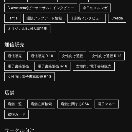
B-Awesome(ビーオーサム）インタビュー
今日のメルマガ
Fantia
通販アップデート情報
印刷所インタビュー
Creatia
オリジナルBL同人誌特集
通信販売
通信販売
通信販売 R-18
女性向け通販
女性向け通販 R-18
電子書籍販売
電子書籍販売 R-18
女性向け電子書籍販売
女性向け電子書籍販売 R-18
店舗
店舗一覧
店舗在庫検索
店舗に関するQ&A
電子マネー
銀聯カード
サークル向け