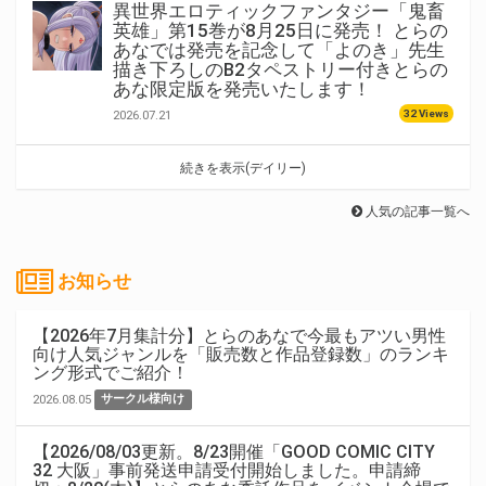
異世界エロティックファンタジー「鬼畜
英雄」第15巻が8月25日に発売！ とらの
あなでは発売を記念して「よのき」先生
描き下ろしのB2タペストリー付きとらの
あな限定版を発売いたします！
32 Views
2026.07.21
続きを表示(デイリー)
人気の記事一覧へ
お知らせ
【2026年7月集計分】とらのあなで今最もアツい男性
向け人気ジャンルを「販売数と作品登録数」のランキ
ング形式でご紹介！
2026.08.05
サークル様向け
【2026/08/03更新。8/23開催「GOOD COMIC CITY
32 大阪」事前発送申請受付開始しました。申請締