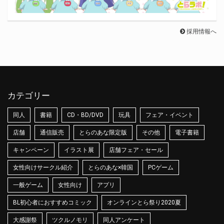
採用情報へ
カテゴリー
同人
書籍
CD・BD/DVD
玩具
フェア・イベント
店舗
通信販売
とらのあな限定版
その他
電子書籍
キャンペーン
イラスト展
店舗フェア・セール
女性向けサークル紹介
とらのあな×韓国
PCゲーム
一般ゲーム
女性向け
アプリ
BL初心者におすすめコミック
オンラインとら祭り2020夏
大感謝祭
ツクルノモリ
同人アンケート