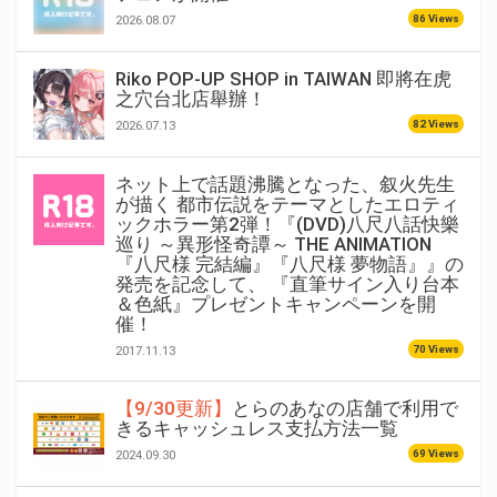
86 Views
2026.08.07
Riko POP-UP SHOP in TAIWAN 即將在虎
之穴台北店舉辦！
82 Views
2026.07.13
ネット上で話題沸騰となった、叙火先生
が描く 都市伝説をテーマとしたエロティ
ックホラー第2弾！『(DVD)八尺八話快樂
巡り ～異形怪奇譚～ THE ANIMATION
『八尺様 完結編』『八尺様 夢物語』』の
発売を記念して、 『直筆サイン入り台本
＆色紙』プレゼントキャンペーンを開
催！
70 Views
2017.11.13
【9/30更新】
とらのあなの店舗で利用で
きるキャッシュレス支払方法一覧
69 Views
2024.09.30