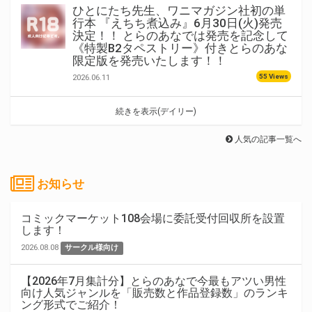
ひとにたち先生、ワニマガジン社初の単
行本 『えちち煮込み』6月30日(火)発売
決定！！ とらのあなでは発売を記念して
《特製B2タペストリー》付きとらのあな
限定版を発売いたします！！
55 Views
2026.06.11
続きを表示(デイリー)
人気の記事一覧へ
お知らせ
コミックマーケット108会場に委託受付回収所を設置
します！
2026.08.08
サークル様向け
【2026年7月集計分】とらのあなで今最もアツい男性
向け人気ジャンルを「販売数と作品登録数」のランキ
ング形式でご紹介！