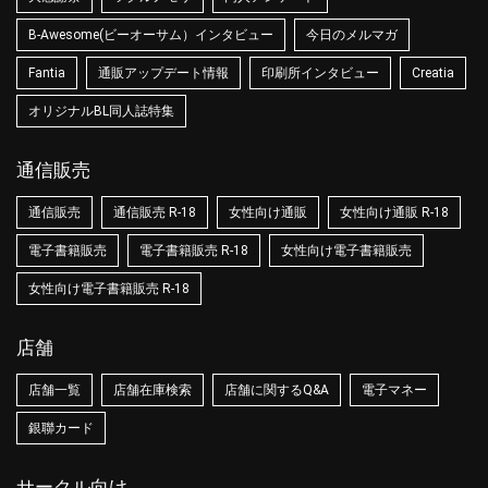
B-Awesome(ビーオーサム）インタビュー
今日のメルマガ
Fantia
通販アップデート情報
印刷所インタビュー
Creatia
オリジナルBL同人誌特集
通信販売
通信販売
通信販売 R-18
女性向け通販
女性向け通販 R-18
電子書籍販売
電子書籍販売 R-18
女性向け電子書籍販売
女性向け電子書籍販売 R-18
店舗
店舗一覧
店舗在庫検索
店舗に関するQ&A
電子マネー
銀聯カード
サークル向け