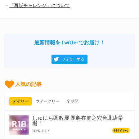
・
「再販チャレンジ」について
最新情報をTwitterでお届け！
フォローする
人気の記事
デイリー
ウィークリー
全期間
しゅにち関数展 即將在虎之穴台北店舉
辦！
480 Views
2026.08.07