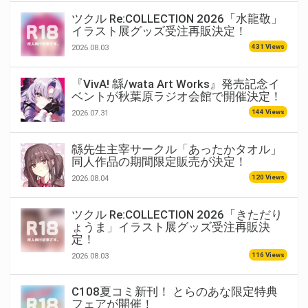
ツクル Re:COLLECTION 2026「水龍敬」
イラスト展グッズ受注再販決定！
431 Views
2026.08.03
『VivA! 緜/wata Art Works』発売記念イ
ベントが秋葉原ラジオ会館で開催決定！
144 Views
2026.07.31
緜先生主宰サークル「あったかタオル」
同人作品の期間限定販売が決定！
120 Views
2026.08.04
ツクル Re:COLLECTION 2026「きただり
ょうま」イラスト展グッズ受注再販決
定！
116 Views
2026.08.03
C108夏コミ新刊！ とらのあな限定特典
フェアが開催！