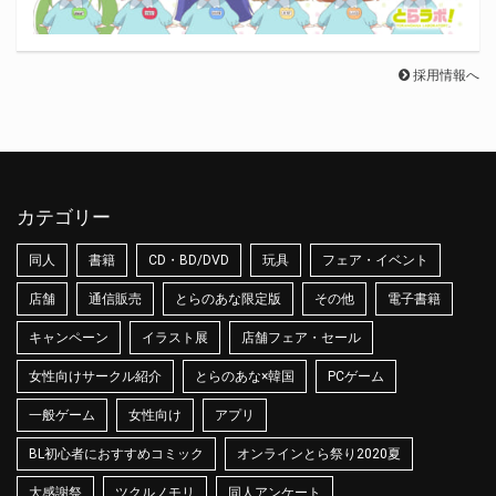
採用情報へ
カテゴリー
同人
書籍
CD・BD/DVD
玩具
フェア・イベント
店舗
通信販売
とらのあな限定版
その他
電子書籍
キャンペーン
イラスト展
店舗フェア・セール
女性向けサークル紹介
とらのあな×韓国
PCゲーム
一般ゲーム
女性向け
アプリ
BL初心者におすすめコミック
オンラインとら祭り2020夏
大感謝祭
ツクルノモリ
同人アンケート