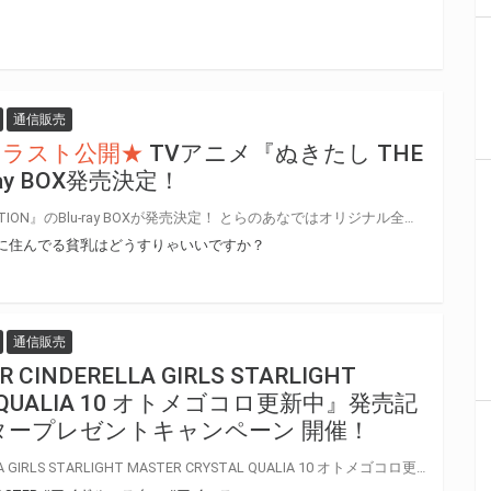
通信販売
イラスト公開★
TVアニメ『ぬきたし THE
ray BOX発売決定！
TVアニメ『ぬきたし THE ANIMATION』のBlu-ray BOXが発売決定！ とらのあなではオリジナル全巻購入特典として《アニメ描き下ろしイラスト使用B2タペストリー》をお付けします！ 是非お早めにご予約ください！
に住んでる貧乳はどうすりゃいいですか？
通信販売
 CINDERELLA GIRLS STARLIGHT
AL QUALIA 10 オトメゴコロ更新中』発売記
タープレゼントキャンペーン 開催！
『THE IDOLM@STER CINDERELLA GIRLS STARLIGHT MASTER CRYSTAL QUALIA 10 オトメゴコロ更新中』の発売を記念して、「歌唱キャストサイン入りポスター」プレゼントキャンペーンが開催決定！！ 対象商品をご購入いただいた方の中から抽選でプレゼントいたします。 是非、ご応募ください