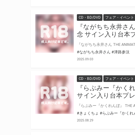
CD・BD/DVD
フェア・イベント
『ながちち永井さん TH
念 サイン入り台本
#ながちち永井さん
#津路参汰
2025.09.03
CD・BD/DVD
フェア・イベント
『らぶみー『かくれんぼ
サイン入り台本プレ
#きょくちょ
#らぶみー『かくれ
2025.08.29