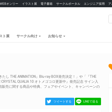
WEBオンリー
イラスト展
電子書籍
サークルポータル
エンジニア採用
ア
スト展
サークル向け
お知らせ
E ANIMATION』Blu-ray BOX発売決定！」や「『THE
MASTER CRYSTAL QUALIA 10 オトメゴコロ更新中』発売記念 サイン入
信販売に関する商品や特典、フェアやイベント、キャンペーンの
ツイートする
LINEで送る