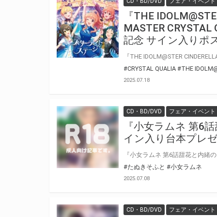
CD・BD/DVD
フェア・イベント
『THE IDOLM@STER
MASTER CRYST
記念 サイン入りポ
#CRYSTAL QUALIA
#THE IDOLM
2025.07.18
CD・BD/DVD
フェア・イベント
『小女ラムネ 第6話
イン入り台本プレゼ
#たぬきそふと
#小女ラムネ
2025.07.08
CD・BD/DVD
フェア・イベント