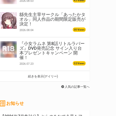
43 Views
2026.08.03
緜先生主宰サークル「あったかタ
オル」同人作品の期間限定販売が
決定！
35 Views
2026.08.04
対象商品をご購入いただいた方の中から抽選でプレ
『小女ラムネ 第8話リトルラバー
ズ』DVD発売記念 サイン入り台
本プレゼントキャンペーン 開
催！
32 Views
2026.07.23
続きを表示(デイリー)
人気の記事一覧へ
お知らせ