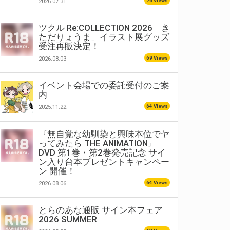
76 Views
2026.07.31
ツクル Re:COLLECTION 2026「き
ただりょうま」イラスト展グッズ
受注再販決定！
69 Views
2026.08.03
イベント会場での委託受付のご案
内
対象商品をご購入いた
64 Views
2025.11.22
『無自覚な幼馴染と興味本位でヤ
ってみたら THE ANIMATION』
DVD 第1巻・第2巻発売記念 サイ
ン入り台本プレゼントキャンペー
ン 開催！
64 Views
2026.08.06
とらのあな通販 サイン本フェア
対象商品をご購入いただいた方の中から抽選でプレゼントいたしま
2026 SUMMER