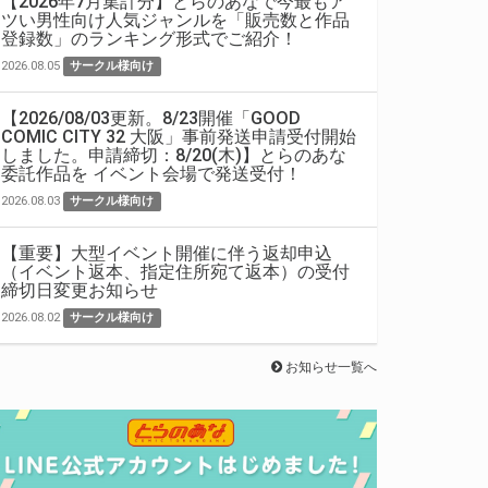
【2026年7月集計分】とらのあなで今最もア
ツい男性向け人気ジャンルを「販売数と作品
登録数」のランキング形式でご紹介！
2026.08.05
サークル様向け
【2026/08/03更新。8/23開催「GOOD
COMIC CITY 32 大阪」事前発送申請受付開始
しました。申請締切：8/20(木)】とらのあな
Vol.1～3をすべてご購入いただいた方の中から抽選で
委託作品を イベント会場で発送受付！
2026.08.03
サークル様向け
【重要】大型イベント開催に伴う返却申込
（イベント返本、指定住所宛て返本）の受付
締切日変更お知らせ
2026.08.02
サークル様向け
お知らせ一覧へ
対象商品をご購入いただいた方の中から抽選でプレゼント