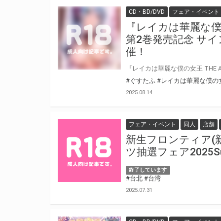
CD・BD/DVD
フェア・イベント
『レイカは華麗な僕の女
第2巻発売記念 サ
催！
#ぐすたふ
#レイカは華麗な僕の
2025.08.14
フェア・イベント
同人
店舗
新生フロンティア(
ツ抽選フェア2025S
終了しています
#台北
#台湾
2025.07.31