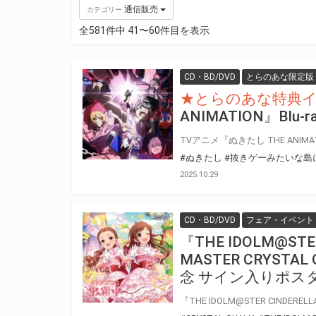
通信販売
カテゴリー
全581件中 41〜60件目を表示
CD・BD/DVD
とらのあな限定版
★とらのあな特典
ANIMATION』Blu-
#ぬきたし
#抜きゲーみたいな島
2025.10.29
CD・BD/DVD
フェア・イベント
『THE IDOLM@STER
MASTER CRYST
念 サイン入りポス