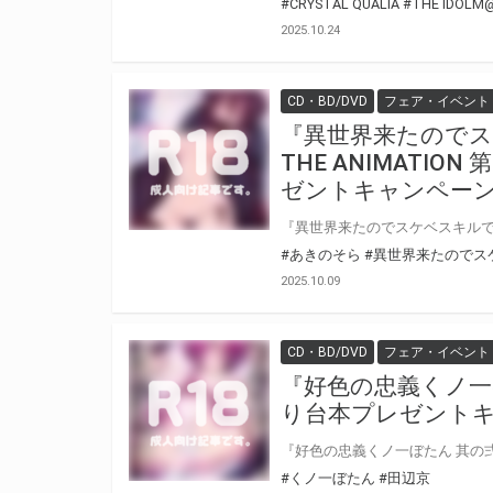
#CRYSTAL QUALIA
#THE IDOLM
2025.10.24
CD・BD/DVD
フェア・イベント
『異世界来たので
THE ANIMATI
ゼントキャンペーン
#あきのそら
#異世界来たのでス
2025.10.09
CD・BD/DVD
フェア・イベント
『好色の忠義くノ一
り台本プレゼントキ
#くノ一ぼたん
#田辺京