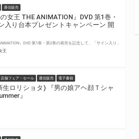
通信販売
王 THE ANIMATION』DVD 第1巻・
イン入り台本プレゼントキャンペーン 開
『レイカは華麗な僕の女王 THE ANIMATION』DVD 第1巻・第2巻の発売を記念して、「サイン入り台本」プレゼントキャンペーンが開催決定
女王
店舗フェア・セール
通信販売
電子書籍
新生ロリショタ) 『男の娘アヘ顔Ｔシャ
ummer』