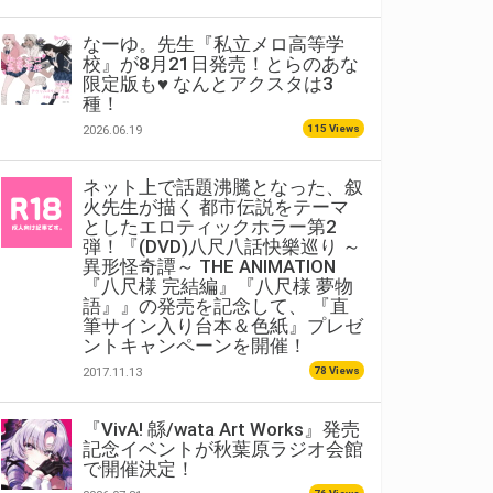
なーゆ。先生『私立メロ高等学
校』が8月21日発売！とらのあな
限定版も♥ なんとアクスタは3
種！
115 Views
2026.06.19
ネット上で話題沸騰となった、叙
火先生が描く 都市伝説をテーマ
としたエロティックホラー第2
弾！『(DVD)八尺八話快樂巡り ～
異形怪奇譚～ THE ANIMATION
『八尺様 完結編』『八尺様 夢物
語』』の発売を記念して、 『直
筆サイン入り台本＆色紙』プレゼ
ントキャンペーンを開催！
78 Views
2017.11.13
『VivA! 緜/wata Art Works』発売
記念イベントが秋葉原ラジオ会館
で開催決定！