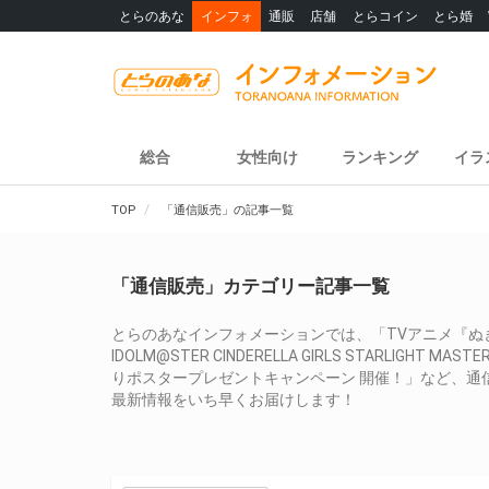
とらのあな
インフォ
通販
店舗
とらコイン
とら婚
総合
女性向け
ランキング
イラ
TOP
「通信販売」の記事一覧
「通信販売」カテゴリー記事一覧
とらのあなインフォメーションでは、「TVアニメ『ぬきたし TH
IDOLM@STER CINDERELLA GIRLS STARLIGHT 
りポスタープレゼントキャンペーン 開催！」など、通
最新情報をいち早くお届けします！