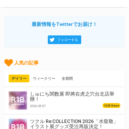
最新情報をTwitterでお届け！
フォローする
人気の記事
デイリー
ウィークリー
全期間
しゅにち関数展 即將在虎之穴台北店舉
辦！
1025 Views
2026.08.07
ツクル Re:COLLECTION 2026「水龍敬」
イラスト展グッズ受注再販決定！