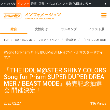
とらのあな
インフォ
通販
店舗
とらコイン
とら婚
WEBオンリー
▼
総合
女性向け
ランキング
イラスト展
TOP
CD・BD/DVD
フェア・イベント
通信販売
『THE IDOLM@STER 
#Song for Prism
#THE IDOLM@STER
#アイドルマスター
#アイ
マス
『THE IDOLM@STER SHINY COLORS
Song for Prism SUPER DUPER DREA
MER / BEAST MODE』発売記念抽選
会 開催決定！
2026.02.27
116
Views