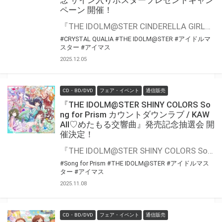
ペーン 開催！
『THE IDOLM@STER CINDERELLA GIRLS STARLIGHT MASTER CRYSTAL QUALIA 11 がおちゅー♪さふぁりぱーく！』の発売を記念して、「歌唱キャストサイン入りポスター」プレゼントキャンペーンが開催決定！！ 対象商品をご購入いただいた方の中から抽選でプレゼントいたします。 是非、ご応募ください
#CRYSTAL QUALIA
#THE IDOLM@STER
#アイドルマ
スター
#アイマス
2025.12.05
CD・BD/DVD
フェア・イベント
通信販売
『THE IDOLM@STER SHINY COLORS So
ng for Prism カウントダウンラブ / KAW
AII♡めたもる交響曲』発売記念抽選会 開
催決定！
『THE IDOLM@STER SHINY COLORS Song for Prism カウントダウンラブ / KAWAII♡めたもる交響曲』の発売を記念して、豪華景品が当たる抽選会が開催決定！！ 対象商品をご購入いただくと抽選のチャンス
#Song for Prism
#THE IDOLM@STER
#アイドルマス
ター
#アイマス
2025.11.08
CD・BD/DVD
フェア・イベント
通信販売