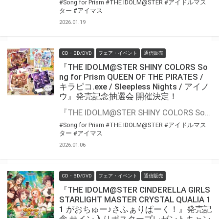
#Song for Prism
#THE IDOLM@STER
#アイドルマス
ター
#アイマス
2026.01.19
CD・BD/DVD
フェア・イベント
通信販売
『THE IDOLM@STER SHINY COLORS So
ng for Prism QUEEN OF THE PIRATES /
キラピコ.exe / Sleepless Nights / アイノ
ウ』発売記念抽選会 開催決定！
『THE IDOLM@STER SHINY COLORS Song for Prism QUEEN OF THE PIRATES / キラピコ.exe / Sleepless Nights / アイノウ』の発売を記念して、豪華景品が当たる抽選会が開催決定！！ 対象商品をご購入いただくと抽選のチャンス
#Song for Prism
#THE IDOLM@STER
#アイドルマス
ター
#アイマス
2026.01.06
CD・BD/DVD
フェア・イベント
通信販売
『THE IDOLM@STER CINDERELLA GIRLS
STARLIGHT MASTER CRYSTAL QUALIA 1
1 がおちゅー♪さふぁりぱーく！』発売記
念 サイン入りポスタープレゼントキャン