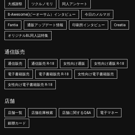
大感謝祭
ツクルノモリ
同人アンケート
B-Awesome(ビーオーサム）インタビュー
今日のメルマガ
Fantia
通販アップデート情報
印刷所インタビュー
Creatia
オリジナルBL同人誌特集
通信販売
通信販売
通信販売 R-18
女性向け通販
女性向け通販 R-18
電子書籍販売
電子書籍販売 R-18
女性向け電子書籍販売
女性向け電子書籍販売 R-18
店舗
店舗一覧
店舗在庫検索
店舗に関するQ&A
電子マネー
銀聯カード