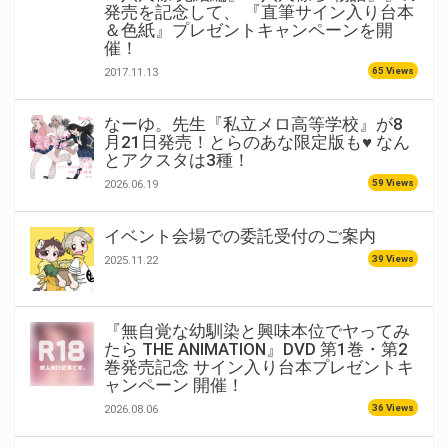
発売を記念して、 『直筆サイン入り台本
＆色紙』プレゼントキャンペーンを開
催！
65 Views
2017.11.13
なーゆ。先生『私立メロ高等学校』が8
月21日発売！とらのあな限定版も♥ なん
とアクスタは3種！
59 Views
2026.06.19
イベント会場での委託受付のご案内
39 Views
2025.11.22
『無自覚な幼馴染と興味本位でヤってみ
たら THE ANIMATION』DVD 第1巻・第2
巻発売記念 サイン入り台本プレゼントキ
ャンペーン 開催！
36 Views
2026.08.06