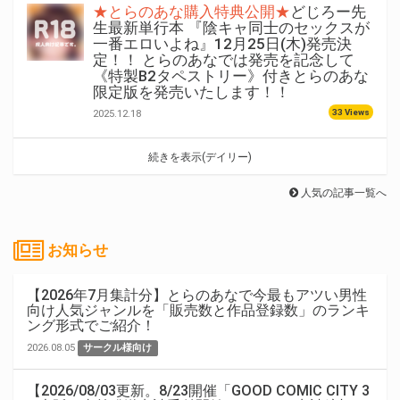
★とらのあな購入特典公開★
どじろー先
生最新単行本 『陰キャ同士のセックスが
一番エロいよね』12月25日(木)発売決
定！！ とらのあなでは発売を記念して
《特製B2タペストリー》付きとらのあな
限定版を発売いたします！！
33 Views
2025.12.18
続きを表示(デイリー)
人気の記事一覧へ
お知らせ
【2026年7月集計分】とらのあなで今最もアツい男性
向け人気ジャンルを「販売数と作品登録数」のランキ
ング形式でご紹介！
2026.08.05
サークル様向け
【2026/08/03更新。8/23開催「GOOD COMIC CITY 3