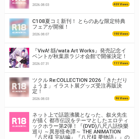
409 Views
2026.08.03
C108夏コミ新刊！ とらのあな限定特典
フェアが開催！
190 Views
2026.08.07
『VivA! 緜/wata Art Works』発売記念イ
ベントが秋葉原ラジオ会館で開催決定！
111 Views
2026.07.31
ツクル Re:COLLECTION 2026「きただり
ょうま」イラスト展グッズ受注再販決
定！
96 Views
2026.08.03
ネット上で話題沸騰となった、叙火先生
が描く 都市伝説をテーマとしたエロティ
ックホラー第2弾！『(DVD)八尺八話快樂
巡り ～異形怪奇譚～ THE ANIMATION
『八尺様 完結編』『八尺様 夢物語』』の