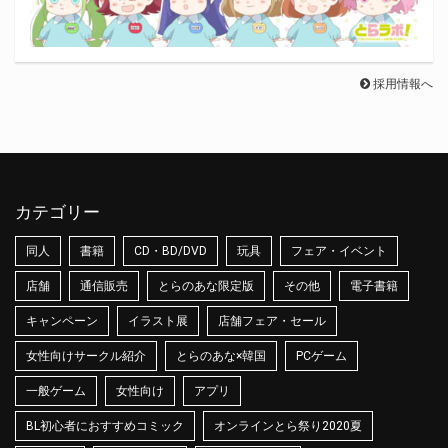
採用情報へ
カテゴリー
同人
書籍
CD・BD/DVD
玩具
フェア・イベント
店舗
通信販売
とらのあな限定版
その他
電子書籍
キャンペーン
イラスト展
店舗フェア・セール
女性向けサークル紹介
とらのあな×韓国
PCゲーム
一般ゲーム
女性向け
アプリ
BL初心者におすすめコミック
オンラインとら祭り2020夏