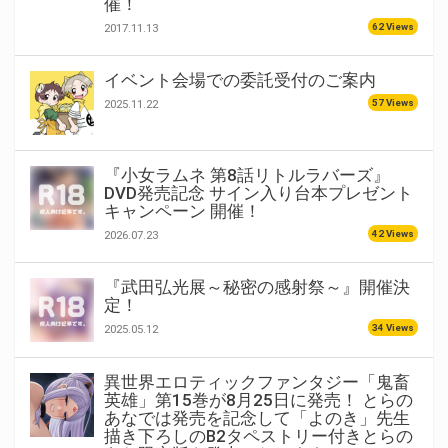
催！
62 Views
2017.11.13
イベント会場での委託受付のご案内
57 Views
2025.11.22
『小女ラムネ 第8話リトルラバーズ』
DVD発売記念 サイン入り台本プレゼント
キャンペーン 開催！
42 Views
2026.07.23
『武田弘光展～秘密の感射祭～』開催決
定！
34 Views
2025.05.12
異世界エロティックファンタジー「鬼畜
英雄」第15巻が8月25日に発売！ とらの
あなでは発売を記念して「よのき」先生
描き下ろしのB2タペストリー付きとらの