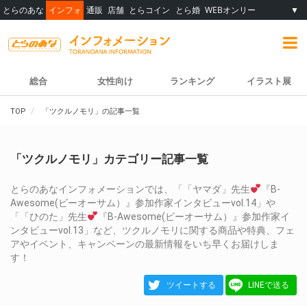
とらのあな
インフォ
通販
店舗
とらコイン
とら婚
WEBオンリー
▼
総合
女性向け
ランキング
イラスト展
TOP
「ツクルノモリ」の記事一覧
「ツクルノモリ」カテゴリー記事一覧
とらのあなインフォメーションでは、「「ヤマダ」先生
『B-
Awesome(ビーオーサム）』参加作家インタビューvol.14」や
「「ひのた」先生
『B-Awesome(ビーオーサム）』参加作家イ
ンタビューvol.13」など、ツクルノモリに関する商品や特典、フェ
アやイベント、キャンペーンの最新情報をいち早くお届けしま
す！
ツイートする
LINEで送る