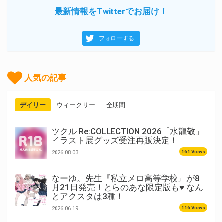
最新情報をTwitterでお届け！
フォローする
人気の記事
デイリー
ウィークリー
全期間
ツクル Re:COLLECTION 2026「水龍敬」
イラスト展グッズ受注再販決定！
161 Views
2026.08.03
なーゆ。先生『私立メロ高等学校』が8
月21日発売！とらのあな限定版も♥ なん
とアクスタは3種！
116 Views
2026.06.19