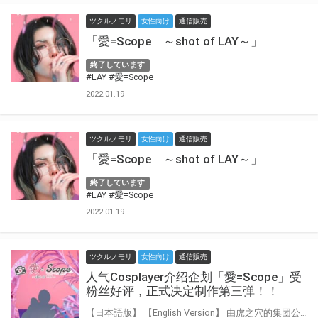
ツクルノモリ
女性向け
通信販売
「愛=Scope ～shot of LAY～」
終了しています
#LAY
#愛=Scope
2022.01.19
ツクルノモリ
女性向け
通信販売
「愛=Scope ～shot of LAY～」
終了しています
#LAY
#愛=Scope
2022.01.19
ツクルノモリ
女性向け
通信販売
人气Cosplayer介绍企划「愛=Scope」受
粉丝好评，正式决定制作第三弹！！
【日本語版】 【English Version】 由虎之穴的集团公司Tsukurunomori株式会社出品的 人气Cosplayer介绍企划「愛=Scope」正式决定制作第三弹！ 第三弹将会是另一名知名的日本人气Cosplayer♪ 将会是哪位参与到这个企划之中，还请大家拭目以待！