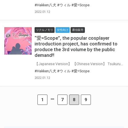
#Hakken八犬
#ウィル
#愛=Scope
2022.01.12
ツクルノモリ
女性向け
通信販売
“愛=Scope”, the popular cosplayer
introduction project, has confirmed to
produce the 3rd volume by the public
demand!!
【Japanese Version】 【Chinese Version】 Tsukurunomori Inc., a group company of Toranoana, has announced to produce the 3rd volume of famous cosplayer introduction project “愛=Scope”! The 3rd volume will be showing up a popular Japanese cosplayer♪ Stay tuned for the upcoming information on who will be joining up next!
#Hakken八犬
#ウィル
#愛=Scope
2022.01.12
1
7
8
9