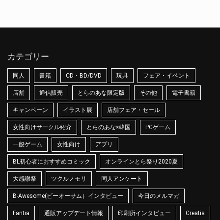
カテゴリー
同人
書籍
CD・BD/DVD
玩具
フェア・イベント
店舗
通信販売
とらのあな限定版
その他
電子書籍
キャンペーン
イラスト展
店舗フェア・セール
女性向けサークル紹介
とらのあな×韓国
PCゲーム
一般ゲーム
女性向け
アプリ
BL初心者におすすめコミック
オンラインとら祭り2020夏
大感謝祭
ツクルノモリ
同人アンケート
B-Awesome(ビーオーサム）インタビュー
今日のメルマガ
Fantia
通販アップデート情報
印刷所インタビュー
Creatia