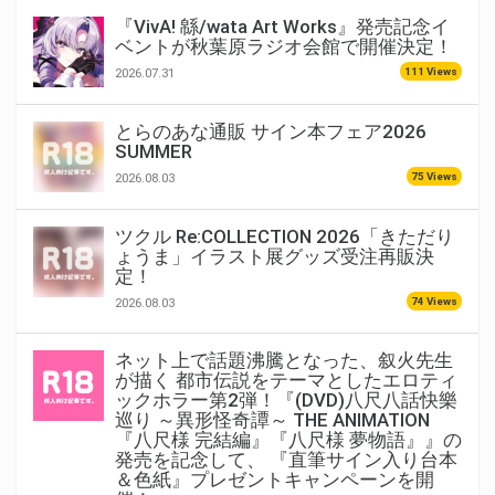
『VivA! 緜/wata Art Works』発売記念イ
ベントが秋葉原ラジオ会館で開催決定！
111 Views
2026.07.31
とらのあな通販 サイン本フェア2026
SUMMER
75 Views
2026.08.03
ツクル Re:COLLECTION 2026「きただり
ょうま」イラスト展グッズ受注再販決
定！
74 Views
2026.08.03
ネット上で話題沸騰となった、叙火先生
が描く 都市伝説をテーマとしたエロティ
ックホラー第2弾！『(DVD)八尺八話快樂
巡り ～異形怪奇譚～ THE ANIMATION
『八尺様 完結編』『八尺様 夢物語』』の
発売を記念して、 『直筆サイン入り台本
＆色紙』プレゼントキャンペーンを開