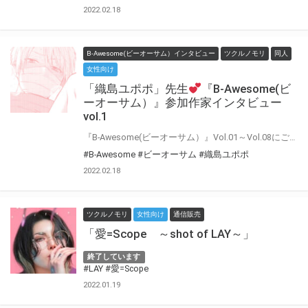
2022.02.18
B-Awesome(ビーオーサム）インタビュー
ツクルノモリ
同人
女性向け
「織島ユポポ」先生
『B-Awesome(ビ
ーオーサム）』参加作家インタビュー
vol.1
『B-Awesome(ビーオーサム）』Vol.01～Vol.08にご参加いただいた作家の皆様に 「今回の作品について」や「普段の制作について」などインタビューにお答えいただきました♪ インタビューをお読みいただいた後に もう一度アンソロジーを読むとより楽しめること間違いなし！！
#B-Awesome
#ビーオーサム
#織島ユポポ
2022.02.18
ツクルノモリ
女性向け
通信販売
「愛=Scope ～shot of LAY～」
終了しています
#LAY
#愛=Scope
2022.01.19