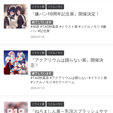
イラスト展
ツクルノモリ
『嫌パン10周年記念展』開催決定！
終了しています
#40原
#TAG秋葉原
#イラスト展
#ツクルノモリ
#嫌
パン
#記念展
2025.07.18
イラスト展
ツクルノモリ
『アクアリウムは踊らない展』開催決
定！
終了しています
#TAG秋葉原
#アクアリウムは踊らない
#イラスト展
#ツクルノモリ
#ホラーゲーム
2025.07.12
イラスト展
ツクルノモリ
『ねろましん展～乳浣スプラッシュサマ