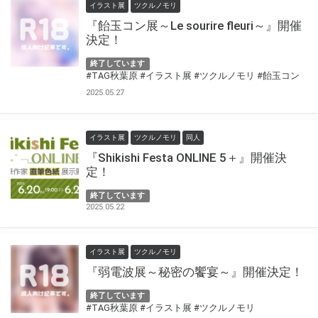
イラスト展
ツクルノモリ
『飴玉コン展～Le sourire fleuri～』開催
決定！
終了しています
#TAG秋葉原
#イラスト展
#ツクルノモリ
#飴玉コン
2025.05.27
イラスト展
ツクルノモリ
同人
『Shikishi Festa ONLINE 5＋』開催決
定！
終了しています
2025.05.22
イラスト展
ツクルノモリ
『弱電波展～秘密の饗宴～』開催決定！
終了しています
#TAG秋葉原
#イラスト展
#ツクルノモリ