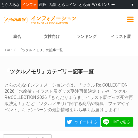
とらのあな
インフォ
通販
店舗
とらコイン
とら婚
WEBオンリー
▼
総合
女性向け
ランキング
イラスト展
TOP
「ツクルノモリ」の記事一覧
「ツクルノモリ」カテゴリー記事一覧
とらのあなインフォメーションでは、「ツクル Re:COLLECTION
2026「水龍敬」イラスト展グッズ受注再販決定！」や「ツクル
Re:COLLECTION 2026「きただりょうま」イラスト展グッズ受注再
販決定！」など、ツクルノモリに関する商品や特典、フェアやイ
ベント、キャンペーンの最新情報をいち早くお届けします！
ツイートする
LINEで送る