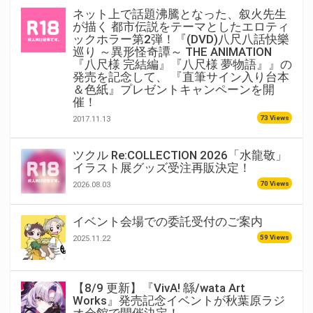
ネット上で話題沸騰となった、叙火先生
が描く 都市伝説をテーマとしたエロティ
ックホラー第2弾！『(DVD)八尺八話快樂
巡り ～異形怪奇譚～ THE ANIMATION
『八尺様 完結編』『八尺様 夢物語』』の
発売を記念して、 『直筆サイン入り台本
＆色紙』プレゼントキャンペーンを開
催！
73 Views
2017.11.13
ツクル Re:COLLECTION 2026「水龍敬」
イラスト展グッズ受注再販決定！
70 Views
2026.08.03
イベント会場での委託受付のご案内
59 Views
2025.11.22
【8/9 更新】『VivA! 緜/wata Art
Works』発売記念イベントが秋葉原ラジ