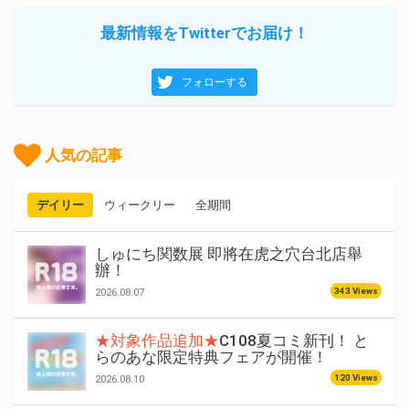
最新情報をTwitterでお届け！
フォローする
人気の記事
デイリー
ウィークリー
全期間
しゅにち関数展 即將在虎之穴台北店舉
辦！
343 Views
2026.08.07
★対象作品追加★
C108夏コミ新刊！ と
らのあな限定特典フェアが開催！
120 Views
2026.08.10