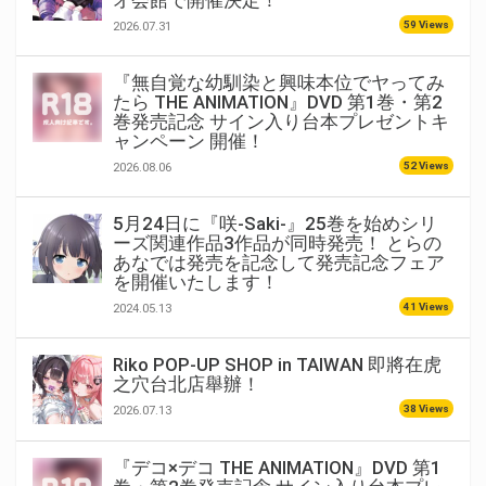
オ会館で開催決定！
59 Views
2026.07.31
『無自覚な幼馴染と興味本位でヤってみ
たら THE ANIMATION』DVD 第1巻・第2
巻発売記念 サイン入り台本プレゼントキ
ャンペーン 開催！
52 Views
2026.08.06
5月24日に『咲-Saki-』25巻を始めシリ
ーズ関連作品3作品が同時発売！ とらの
あなでは発売を記念して発売記念フェア
を開催いたします！
41 Views
2024.05.13
Riko POP-UP SHOP in TAIWAN 即將在虎
之穴台北店舉辦！
38 Views
2026.07.13
『デコ×デコ THE ANIMATION』DVD 第1