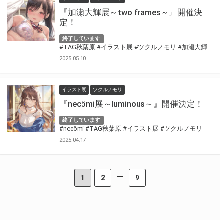
『加瀬大輝展～two frames～』開催決
定！
終了しています
#TAG秋葉原
#イラスト展
#ツクルノモリ
#加瀬大輝
2025.05.10
イラスト展
ツクルノモリ
『necömi展～luminous～』開催決定！
終了しています
#necömi
#TAG秋葉原
#イラスト展
#ツクルノモリ
2025.04.17
1
2
9