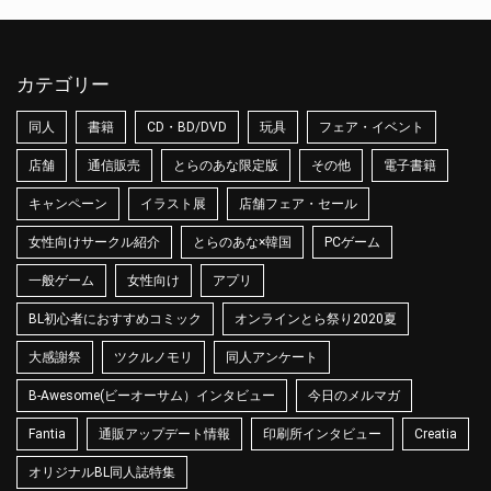
カテゴリー
同人
書籍
CD・BD/DVD
玩具
フェア・イベント
店舗
通信販売
とらのあな限定版
その他
電子書籍
キャンペーン
イラスト展
店舗フェア・セール
女性向けサークル紹介
とらのあな×韓国
PCゲーム
一般ゲーム
女性向け
アプリ
BL初心者におすすめコミック
オンラインとら祭り2020夏
大感謝祭
ツクルノモリ
同人アンケート
B-Awesome(ビーオーサム）インタビュー
今日のメルマガ
Fantia
通販アップデート情報
印刷所インタビュー
Creatia
オリジナルBL同人誌特集