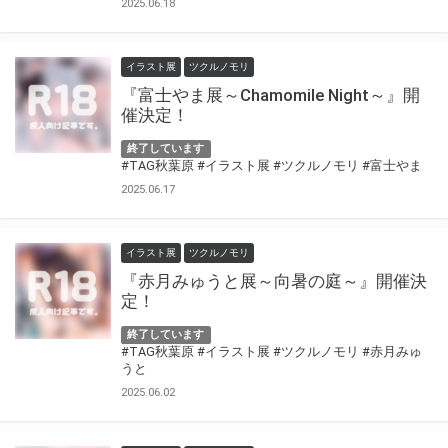
2025.06.18
イラスト展
ツクルノモリ
『富士やま展～Chamomile Night～』開
催決定！
終了しています
#TAG秋葉原
#イラスト展
#ツクルノモリ
#富士やま
2025.06.17
イラスト展
ツクルノモリ
『赤月みゅうと展～向暑の庭～』開催決
定！
終了しています
#TAG秋葉原
#イラスト展
#ツクルノモリ
#赤月みゅ
うと
2025.06.02