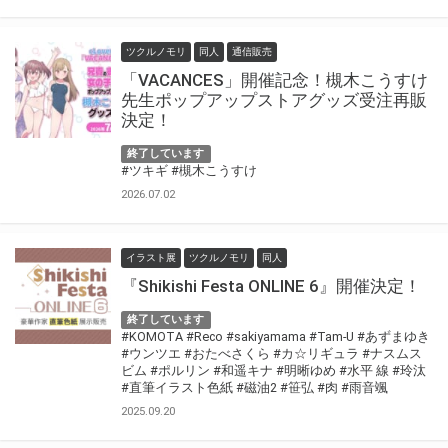
ツクルノモリ
同人
通信販売
「VACANCES」開催記念！槻木こうすけ
先生ポップアップストアグッズ受注再販
決定！
終了しています
#ツキギ
#槻木こうすけ
2026.07.02
イラスト展
ツクルノモリ
同人
『Shikishi Festa ONLINE 6』開催決定！
終了しています
#KOMOTA
#Reco
#sakiyamama
#Tam-U
#あずまゆき
#ウンツエ
#おたべさくら
#カ☆リギュラ
#ナスムス
ビム
#ポルリン
#和遥キナ
#明晰ゆめ
#水平 線
#玲汰
#直筆イラスト色紙
#磁油2
#笹弘
#肉
#雨音颯
2025.09.20