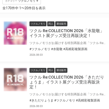
ツクルノモリ
カテゴリー
全170件中 1〜20件目を表示
ツクルノモリ
同人
通信販売
ツクル Re:COLLECTION 2026「水龍敬」
イラスト展グッズ受注再販決定！
ツクルノモリがお届けする特別再販企画「ツクル Re:COLLECTION 2026」開催！ 過去に開催された水龍敬イラスト展『水龍敬ランドの世界2』にて販売されたオリジナルグッズのとらのあな通販での受注再販が決定いたしました！ 多くのお客様から寄せられた再販希望にお応えし、ファンの皆様に大好評を博した既存ラインナップを特別復刻いたします。 過去のイラスト展にお越しいただけなかった方や、新たに『水龍敬ランド』の世界に魅了された方も、この貴重な機会にぜひお買い求めください！
#ツクルノモリ
#水龍敬
#高精彩複製原画
2026.08.03
ツクルノモリ
同人
通信販売
ツクル Re:COLLECTION 2026「きただり
ょうま」イラスト展グッズ受注再販決
定！
ツクルノモリがお届けする特別再販企画「ツクル Re:COLLECTION 2026」開催！ 過去に開催された『きただりょうま初個展』『きただりょうま展2』にて販売されたオリジナルグッズのとらのあな通販での受注再販が決定いたしました！ 多くのお客様から寄せられた再販希望にお応えし、人気の高かった既存ラインナップの復刻に加え、今回の企画を記念した新規アイテムも登場いたします。 過去の個展にお越しいただけなかった方や、最近ファンになられた方も、この機会にぜひご利用ください。
#きただりょうま
#ツクルノモリ
#高精彩複製原画
2026.08.03