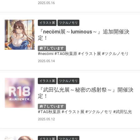
2025.05.16
イラスト展
ツクルノモリ
『necömi展～luminous～』追加開催決
定！
終了しています
#necömi
#TAG秋葉原
#イラスト展
#ツクルノモリ
2025.05.14
イラスト展
ツクルノモリ
『武田弘光展～秘密の感射祭～』開催決
定！
終了しています
#TAG秋葉原
#イラスト展
#ツクルノモリ
#武田弘光
2025.05.12
イラスト展
ツクルノモリ