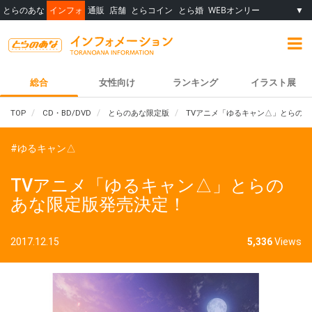
とらのあな
インフォ
通販
店舗
とらコイン
とら婚
WEBオンリー
▼
総合
女性向け
ランキング
イラスト展
TOP
CD・BD/DVD
とらのあな限定版
TVアニメ「ゆるキャン△」とらの
#ゆるキャン△
TVアニメ「ゆるキャン△」とらの
あな限定版発売決定！
2017.12.15
5,336
Views