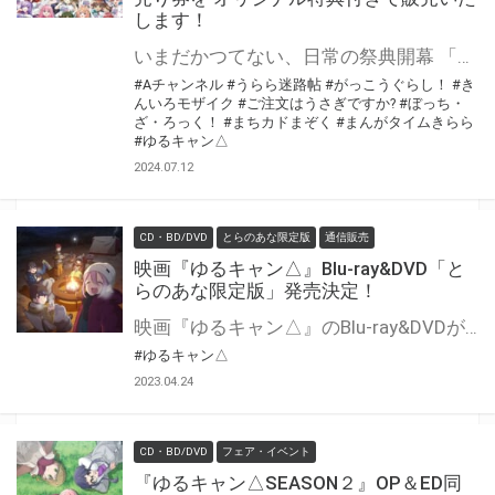
します！
いまだかつてない、日常の祭典開幕 「まんがタイムきらら展FINAL」が東京池袋にて開催決定！ とらのあな通販では、 オリジナル特典付きの前売り券を販売致します！ お好きな絵柄の前売り券を1枚ご購入毎に、 「ポストカード全8種」より先着でお好きな絵柄を1枚プレゼント！ 更に前売り券ご購入の方は「A5アクリルボード」もお買い求めいただけます！ 特典イラストは過去のとらのあな特典の描きおろし特典を復刻したものになります。 この機会に是非お求めください！
#Aチャンネル
#うらら迷路帖
#がっこうぐらし！
#き
んいろモザイク
#ご注文はうさぎですか?
#ぼっち・
ざ・ろっく！
#まちカドまぞく
#まんがタイムきらら
#ゆるキャン△
2024.07.12
CD・BD/DVD
とらのあな限定版
通信販売
映画『ゆるキャン△』Blu-ray&DVD「と
らのあな限定版」発売決定！
映画『ゆるキャン△』のBlu-ray&DVDが発売決定
#ゆるキャン△
2023.04.24
CD・BD/DVD
フェア・イベント
『ゆるキャン△SEASON２』OP＆ED同