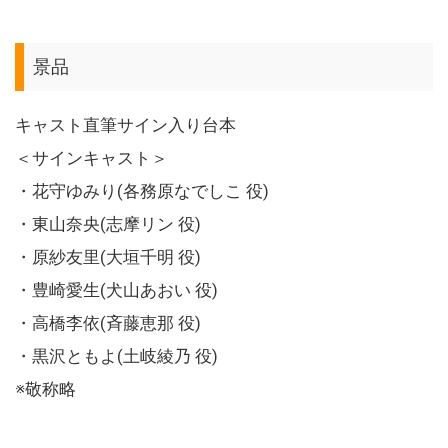
景品
キャスト直筆サイン入り台本
＜サインキャスト＞
・花守ゆみり(各務原なでしこ 役)
・東山奈央(志摩リン 役)
・原紗友里(大垣千明 役)
・豊崎愛生(犬山あおい 役)
・高橋李依(斉藤恵那 役)
・黒沢ともよ(土岐綾乃 役)
※敬称略