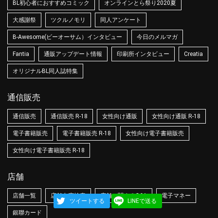
BL初心者におすすめコミック
オンラインとら祭り2020夏
大感謝祭
ツクルノモリ
同人アンケート
B-Awesome(ビーオーサム）インタビュー
今日のメルマガ
Fantia
通販アップデート情報
印刷所インタビュー
Creatia
オリジナルBL同人誌特集
通信販売
通信販売
通信販売 R-18
女性向け通販
女性向け通販 R-18
電子書籍販売
電子書籍販売 R-18
女性向け電子書籍販売
女性向け電子書籍販売 R-18
店舗
店舗一覧
店舗在庫検索
店舗に関するQ&A
電子マネー
ツイートする
LINEで送る
銀聯カード