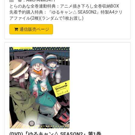
とらのあな全巻連動特典：アニメ描き下ろし全巻収納BOX
先着予約購入特典：『ゆるキャン△ SEASON2』特製A4クリ
アファイル(2種)(ランダムで1枚お渡し)
通信販売ページ
(DVD)『ゆるキャン△ SEASON2』第1巻