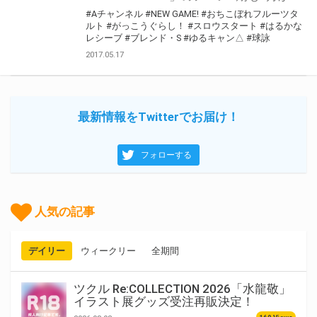
#Aチャンネル
#NEW GAME!
#おちこぼれフルーツタ
ルト
#がっこうぐらし！
#スロウスタート
#はるかな
レシーブ
#ブレンド・S
#ゆるキャン△
#球詠
2017.05.17
最新情報をTwitterでお届け！
フォローする
人気の記事
デイリー
ウィークリー
全期間
ツクル Re:COLLECTION 2026「水龍敬」
イラスト展グッズ受注再販決定！