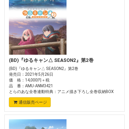
(BD)『ゆるキャン△ SEASON2』第2巻
(BD)『ゆるキャン△ SEASON2』第2巻
発売日：2021年5月26日
価 格：14,000円＋税
品 番：AMU-ANM3421
とらのあな全巻連動特典：アニメ描き下ろし全巻収納BOX
通信販売ページ