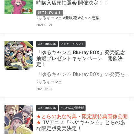
時購入店頭抽選会 開催決定！！
終了しています
#ゆるキャン△
#亜咲花
#佐々木恵梨
2021.01.21
CD・BD/DVD
フェア・イベント
「ゆるキャン△ Blu-ray BOX」発売記念
抽選プレゼントキャンペーン 開催決
定！
「ゆるキャン△ Blu-ray BOX」の発売を記念して、抽選フェアを開催いたします！ 期間中に、とらのあな対象店舗にて対象商品をご購入いただいた方に「応募抽選シリアル」をお渡しいたします。 専用フォームからご応募の方に抽選で「キャスト直筆サイン入りポスター」をプレゼント！
#ゆるキャン△
2020.12.14
CD・BD/DVD
とらのあな限定版
★とらのあな特典・限定版特典画像公開
★
TVアニメ『へやキャン△』とらのあ
な限定版発売決定！