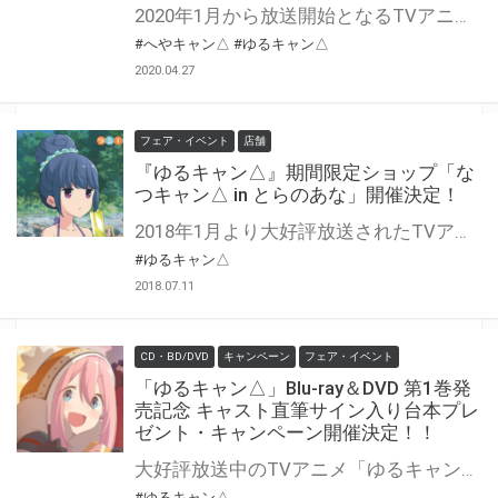
2020年1月から放送開始となるTVアニメ『へやキャン△』のBlu-ray＆DVDが発売決定！ とらのあなでは、Blu-ray/DVDの『とらのあな限定版』を発売致します！！ 気になるとらのあな限定版の特典は…【アクリルフィギュア】！！！ さらに、とらのあな限定版だけでなく、 とらのあなオリジナル特典として、アニメ描き下ろし「B2タペストリー(リン・恵那)」も実施！ 是非とも、とらのあな対象店舗でご予約・ご購入をお待ちしております♪♪
#へやキャン△
#ゆるキャン△
2020.04.27
フェア・イベント
店舗
『ゆるキャン△』期間限定ショップ「な
つキャン△ in とらのあな」開催決定！
2018年1月より大好評放送されたTVアニメ「ゆるキャン△」 アニメでは見られない夏のキャンプをテーマにした 水着姿の描き下ろしグッズが登場！ 発売を記念して、 とらのあなでは「なつキャン△」を開催いたします。 河原で夏を満喫するなでしこ達の 可愛いイラストを等身大パネルに！ 更にイベント会場限定の購入フェアも実施いたします♪ あわせてとらのあな限定グッズも先行販売！ アニメが終わっても盛り上がり続けるゆるキャン△を 是非お楽しみください♪
#ゆるキャン△
2018.07.11
CD・BD/DVD
キャンペーン
フェア・イベント
「ゆるキャン△」Blu-ray＆DVD 第1巻発
売記念 キャスト直筆サイン入り台本プレ
ゼント・キャンペーン開催決定！！
大好評放送中のTVアニメ「ゆるキャン△」のBlu-ray/DVDの発売を記念して、キャスト直筆サイン入り台本プレゼント・キャンペーンを開催致します！ とらのあな抽選特典として【キャスト直筆サイン入り台本】をご応募いただいた方の中から抽選でプレゼント！！ 対象店舗でご購入のいただいた方に、応募抽選券をお渡し致します。 是非、奮ってご応募ください♪
#ゆるキャン△