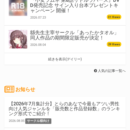
D発売記念 サイン入り台本プレゼントキ
ャンペーン 開催！
31 Views
2026.07.23
緜先生主宰サークル「あったかタオル」
同人作品の期間限定販売が決定！
29 Views
2026.08.04
続きを表示(デイリー)
人気の記事一覧へ
お知らせ
【2026年7月集計分】とらのあなで今最もアツい男性
向け人気ジャンルを「販売数と作品登録数」のランキ
ング形式でご紹介！
2026.08.05
サークル様向け