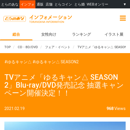
とらのあな
インフォ
通販
店舗
とらコイン
とら婚
WEBオンリー
▼
総合
女性向け
ランキング
イラスト展
TOP
CD・BD/DVD
フェア・イベント
TVアニメ「ゆるキャン△ SEASON2
#ゆるキャン△
#ゆるキャン△ SEASON2
TVアニメ「ゆるキャン△ SEASON
2」Blu-ray/DVD発売記念 抽選キャン
ペーン開催決定！！
2021.02.19
968
Views