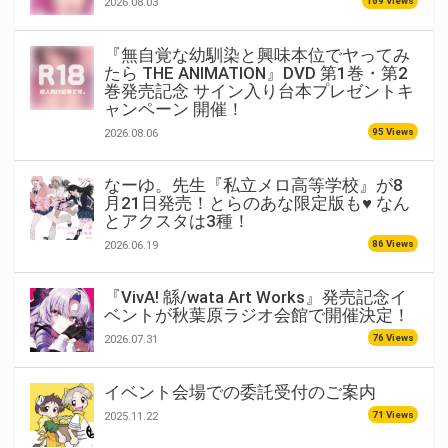
169 Views
2026.08.03
『無自覚な幼馴染と興味本位でヤってみ
たら THE ANIMATION』DVD 第1巻・第2
巻発売記念 サイン入り台本プレゼントキ
ャンペーン 開催！
95 Views
2026.08.06
なーゆ。先生『私立メロ高等学校』が8
月21日発売！とらのあな限定版も♥ なん
とアクスタは3種！
86 Views
2026.06.19
『VivA! 緜/wata Art Works』発売記念イ
ベントが秋葉原ラジオ会館で開催決定！
76 Views
2026.07.31
イベント会場での委託受付のご案内
71 Views
2025.11.22