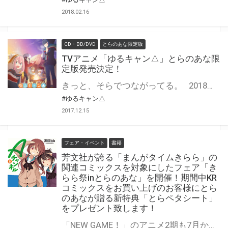
2018.02.16
CD・BD/DVD
とらのあな限定版
TVアニメ「ゆるキャン△」とらのあな限
定版発売決定！
きっと、そらでつながってる。 2018年1月よりテレビアニメの放映がスタートする、 『ゆるキャン△』のBlu-ray/DVDの発売が早くも決定！ とらのあなでは、Blu-ray Disc/DVD全3巻で『とらのあな限定版』を発売！！ 気になるとらのあな限定版の特典は… 1巻にて【スマホケース(ポーチ)】 。 2巻では【アクリルカラビナセット(各務原なでしこ・志摩リン)】、 3巻では【アクリルカラビナセット(大垣千明・犬山あおい)】を実施！ 更に！とらのあな限定版の全巻連動特典として、『アクリルカラビナ(斉藤恵那)』＆『B2タペストリー』も実施決定！ また、とらのあな限定版だけでなく、 Blu-ray＆DVDでも、とらのあなオリジナル特典を実施！ 全巻連動特典として『アニメ描き下ろしイラスト使用全巻収納BOX(各務原なでしこ・志摩リン・犬山あおい)』をプレゼント♪ 是非とも、とらのあな対象店舗でご予約・ご購入をお待ちしております♪♪
#ゆるキャン△
2017.12.15
フェア・イベント
書籍
芳文社が誇る「まんがタイムきらら」の
関連コミックスを対象にしたフェア「き
らら祭inとらのあな」を開催！期間中KR
コミックスをお買い上げのお客様にとら
のあなが贈る新特典「とらペタシート」
をプレゼント致します！
「NEW GAME！」のアニメ2期も7月から放送開始するなど、 芳文社の大人気レーベル“きらら”系作品は2017年も絶好調☆ そんな大人気作品を取り揃えた“きらら”レーベルを対象としたフェア「きらら祭」が 2012年以来開催決定！ 今回の特典はとらのあなが贈る新たな特典「とらペタシート」を9種ご用意！ この機会に気になっていた「KRコミックス」是非お買い求めください！