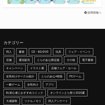
採用情報へ
カテゴリー
同人
書籍
CD・BD/DVD
玩具
フェア・イベント
店舗
通信販売
とらのあな限定版
その他
電子書籍
キャンペーン
イラスト展
店舗フェア・セール
女性向けサークル紹介
とらのあな×韓国
PCゲーム
一般ゲーム
女性向け
アプリ
BL初心者におすすめコミック
オンラインとら祭り2020夏
大感謝祭
ツクルノモリ
同人アンケート