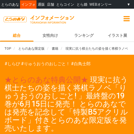
とらのあな
インフォ
通販
店舗
とらコイン
とら婚
WEBオンリー
▼
総合
女性向け
ランキング
イラスト展
TOP
とらのあな限定版
書籍
現実に抗う棋士たちの姿を描く将棋ラノベ「りゅ
#しらび
#りゅうおうのおしごと！
#白鳥士郎
★とらのあな特典公開★
現実に抗う
棋士たちの姿を描く将棋ラノベ「り
ゅうおうのおしごと! 」最終盤の19
巻が6月15日に発売！ とらのあなで
は発売を記念して「特製B5アクリル
ボード」付きとらのあな限定版を発
売いたします。