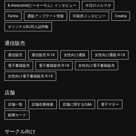
B-Awesome(ビーオーサム）インタビュー
今日のメルマガ
Fantia
通販アップデート情報
印刷所インタビュー
Creatia
オリジナルBL同人誌特集
通信販売
通信販売
通信販売 R-18
女性向け通販
女性向け通販 R-18
電子書籍販売
電子書籍販売 R-18
女性向け電子書籍販売
女性向け電子書籍販売 R-18
店舗
店舗一覧
店舗在庫検索
店舗に関するQ&A
電子マネー
銀聯カード
サークル向け