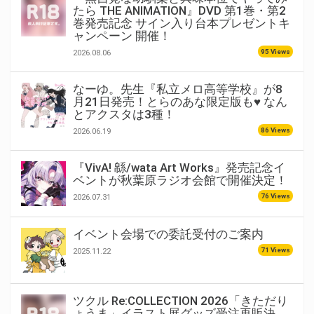
たら THE ANIMATION』DVD 第1巻・第2
巻発売記念 サイン入り台本プレゼントキ
ャンペーン 開催！
95 Views
2026.08.06
なーゆ。先生『私立メロ高等学校』が8
月21日発売！とらのあな限定版も♥ なん
とアクスタは3種！
86 Views
2026.06.19
『VivA! 緜/wata Art Works』発売記念イ
ベントが秋葉原ラジオ会館で開催決定！
76 Views
2026.07.31
イベント会場での委託受付のご案内
71 Views
2025.11.22
ツクル Re:COLLECTION 2026「きただり
ょうま」イラスト展グッズ受注再販決