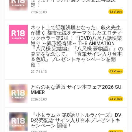
定！
63 Views
2026.08.03
ネット上で話題沸騰となった、叙火先生
が描く 都市伝説をテーマとしたエロティ
ックホラー第2弾！『(DVD)八尺八話快樂
巡り ～異形怪奇譚～ THE ANIMATION
『八尺様 完結編』『八尺様 夢物語』』の
発売を記念して、 『直筆サイン入り台本
＆色紙』プレゼントキャンペーンを開
催！
62 Views
2017.11.13
とらのあな通販 サイン本フェア2026 SU
MMER
33 Views
2026.08.03
『小女ラムネ 第8話リトルラバーズ』DV
D発売記念 サイン入り台本プレゼントキ
ャンペーン 開催！