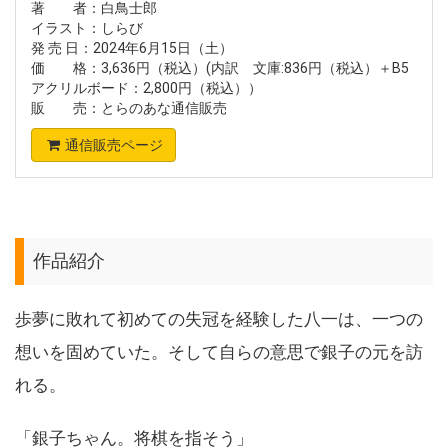
著 者：白鳥士郎
イラスト：しらび
発 売 日：2024年6月15日（土）
価 格：3,636円（税込）(内訳 文庫:836円（税込）＋B5
アクリルボード：2,800円（税込））
販 売：とらのあな通信販売
通信販売ページ
作品紹介
歩夢に敗れて初めての失冠を経験した八一は、一つの
想いを固めていた。そして自らの意思で銀子の元を訪
れる。
「銀子ちゃん。将棋を指そう」