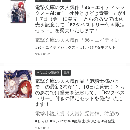
電撃文庫の大人気作「86－エイティシッ
クス－Alter.1 ―死神ときどき青春―」が4
月7日（金）に発売！ とらのあなでは発
売を記念して「B2タペストリー付き限定
セット」を発売いたします！
電撃文庫の大人気作「86－エイティシックス－Alter.1 ―死神ときどき青春―」が4月7日（金）に発売！ とらのあなでは発売を記念して「B2タペストリー付き限定セット」を発売いたします！ 是非この機会にお買い求めください！
#86－エイティシックス－
#しらび
#安里アサト
2023.02.01
とらのあな限定版
書籍
電撃文庫の大人気作品「姫騎士様のヒ
モ」の最新3巻が11月10日に発売！ とら
のあなでは発売を記念して、「B2タペス
トリー」付きの限定セットを発売いたし
ます！
電撃小説大賞《大賞》受賞作、待望の第3弾! 電撃文庫の大人気作品『姫騎士様のヒモ』の最新3巻が11月10日（木）に発売！ とらのあなでは発売を記念して、しらび先生が描く「86」レーナとのコラボイラストを使用した「B2タペストリー」付きの限定セットを発売いたします！ 是非この機会にお買い求めください！
#しらび
#マシマサキ
#姫騎士様のヒモ
#白金透
2022.08.31