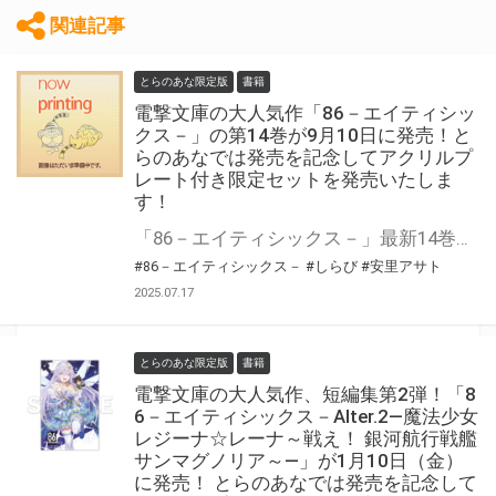
関連記事
とらのあな限定版
書籍
電撃文庫の大人気作「86－エイティシッ
クス－」の第14巻が9月10日に発売！と
らのあなでは発売を記念してアクリルプ
レート付き限定セットを発売いたしま
す！
「86－エイティシックス－」最新14巻が9月10日に発売！ とらのあなでは発売を記念して「アクリルプレート付き限定セット」を発売いたします。 数量限定となりますので是非お早めにお求めください！
#86－エイティシックス－
#しらび
#安里アサト
2025.07.17
とらのあな限定版
書籍
電撃文庫の大人気作、短編集第2弾！「8
6－エイティシックス－Alter.2―魔法少女
レジーナ☆レーナ～戦え！ 銀河航行戦艦
サンマグノリア～―」が1月10日（金）
に発売！ とらのあなでは発売を記念して