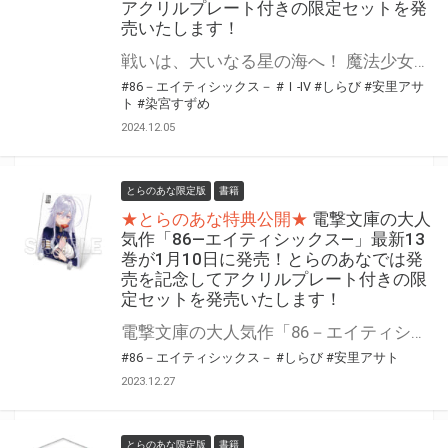
アクリルプレート付きの限定セットを発
売いたします！
戦いは、大いなる星の海へ！ 魔法少女レーナの戦いが、今始まる……！ 電撃文庫の大人気作、短編集第2弾！「86－エイティシックス－Alter.2―魔法少女レジーナ☆レーナ～戦え！ 銀河航行戦艦サンマグノリア～―」が2025年1月10日（金）に発売！ とらのあなでは発売を記念して「アクリルプレート」付き限定セットを発売いたします！ 是非この機会にお買い求めください！
#86－エイティシックス－
#Ｉ-IV
#しらび
#安里アサ
ト
#染宮すずめ
2024.12.05
とらのあな限定版
書籍
★とらのあな特典公開★
電撃文庫の大人
気作「86―エイティシックス―」最新13
巻が1月10日に発売！とらのあなでは発
売を記念してアクリルプレート付きの限
定セットを発売いたします！
電撃文庫の大人気作「86－エイティシックス－」最新13巻が1月10日(水)に発売！ とらのあなでは発売を記念して「アクリルプレート付き限定セット」を発売いたします。 是非この機会にお買い求めください！
#86－エイティシックス－
#しらび
#安里アサト
2023.12.27
とらのあな限定版
書籍