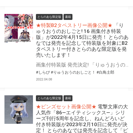
とらのあな限定版
書籍
★特製B2タペストリー画像公開★
「り
ゅうおうのおしごと! 16 画集付き特装
版」が2022年4月15日に発売！ とらのあ
なでは発売を記念して特装版を対象にB2
タペストリー付きとらのあな限定版を発
売いたします！
画集付特装版 発売決定! 「りゅうおうのおしごと! 」最新16巻が2022年4月15日に発売！ シリーズのキャラクターデザインとイラストを手掛ける、人気イラストレーター「しらび」先生の画集付き特装版も同時発売！ とらのあなでは発売を記念して特装版を対象に「B2タペストリー」付きとらのあな限定版をご用意！ 予約を含め是非ともお早めにお求めください！！
#しらび
#りゅうおうのおしごと！
#白鳥士郎
2022.04.08
とらのあな限定版
書籍
★ピンズセット画像公開★
電撃文庫の大
人気作「86―エイティシックス―」シリ
ーズ刊行5周年を記念し、ねんどろいど
付き特装版が2023年2月10日に発売が決
定！ とらのあなでは発売を記念して「ピ