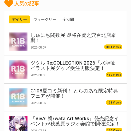
人気の記事
デイリー
ウィークリー
全期間
しゅにち関数展 即將在虎之穴台北店舉
辦！
1094 Views
2026.08.07
ツクル Re:COLLECTION 2026「水龍敬」
イラスト展グッズ受注再販決定！
450 Views
2026.08.03
C108夏コミ新刊！ とらのあな限定特典
フェアが開催！
198 Views
2026.08.07
『VivA! 緜/wata Art Works』発売記念イ
ベントが秋葉原ラジオ会館で開催決定！
110 Views
2026.07.31