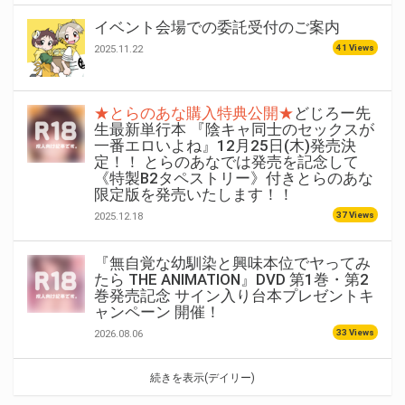
イベント会場での委託受付のご案内
41 Views
2025.11.22
★とらのあな購入特典公開★
どじろー先
生最新単行本 『陰キャ同士のセックスが
一番エロいよね』12月25日(木)発売決
定！！ とらのあなでは発売を記念して
《特製B2タペストリー》付きとらのあな
限定版を発売いたします！！
37 Views
2025.12.18
『無自覚な幼馴染と興味本位でヤってみ
たら THE ANIMATION』DVD 第1巻・第2
巻発売記念 サイン入り台本プレゼントキ
ャンペーン 開催！
33 Views
2026.08.06
続きを表示(デイリー)