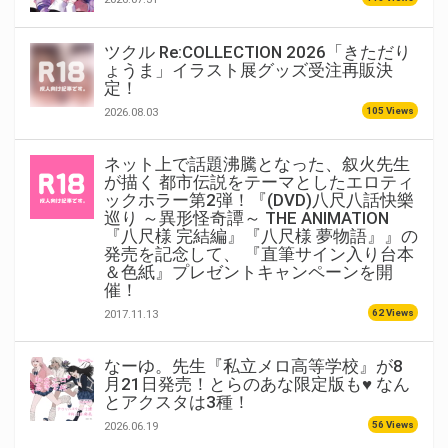
ツクル Re:COLLECTION 2026「きただり
ょうま」イラスト展グッズ受注再販決
定！
105 Views
2026.08.03
ネット上で話題沸騰となった、叙火先生
が描く 都市伝説をテーマとしたエロティ
ックホラー第2弾！『(DVD)八尺八話快樂
巡り ～異形怪奇譚～ THE ANIMATION
『八尺様 完結編』『八尺様 夢物語』』の
発売を記念して、 『直筆サイン入り台本
＆色紙』プレゼントキャンペーンを開
催！
62 Views
2017.11.13
なーゆ。先生『私立メロ高等学校』が8
月21日発売！とらのあな限定版も♥ なん
とアクスタは3種！
56 Views
2026.06.19