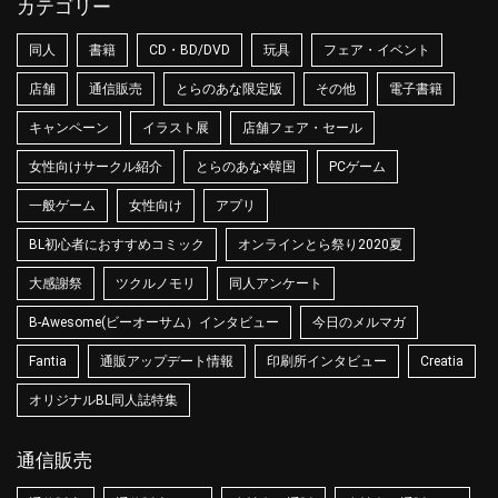
カテゴリー
同人
書籍
CD・BD/DVD
玩具
フェア・イベント
店舗
通信販売
とらのあな限定版
その他
電子書籍
キャンペーン
イラスト展
店舗フェア・セール
女性向けサークル紹介
とらのあな×韓国
PCゲーム
一般ゲーム
女性向け
アプリ
BL初心者におすすめコミック
オンラインとら祭り2020夏
大感謝祭
ツクルノモリ
同人アンケート
B-Awesome(ビーオーサム）インタビュー
今日のメルマガ
Fantia
通販アップデート情報
印刷所インタビュー
Creatia
オリジナルBL同人誌特集
通信販売