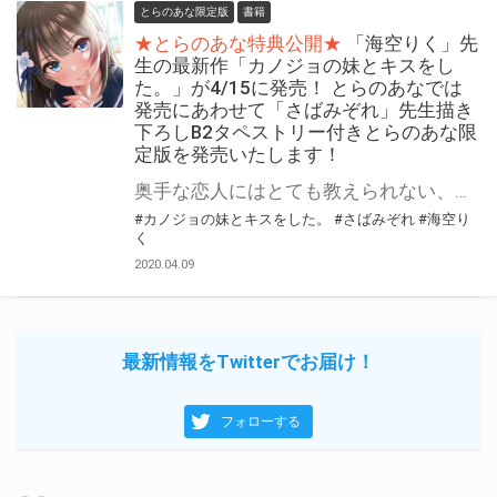
とらのあな限定版
書籍
★とらのあな特典公開★
「海空りく」先
生の最新作「カノジョの妹とキスをし
た。」が4/15に発売！ とらのあなでは
発売にあわせて「さばみぞれ」先生描き
下ろしB2タペストリー付きとらのあな限
定版を発売いたします！
奥手な恋人にはとても教えられない、小悪魔で甘えん坊な義妹との甘々”不”純愛ラブコメ——開幕! 「落第騎士の英雄譚」や「超人高校生たちは異世界でも余裕で生き抜くようです!」などで知られる「海空りく」先生の最新作「カノジョの妹とキスをした。」が4/15に発売！ とらのあなでは本作の発売を記念して「B2タペストリー付きとらのあな限定版」を実施いたします！ イラストはイラスト担当「さばみぞれ」先生の描き下ろしイラスト！ とらのあな限定版は限られておりますのでお見逃しなくっ！！
#カノジョの妹とキスをした。
#さばみぞれ
#海空り
く
2020.04.09
最新情報をTwitterでお届け！
フォローする