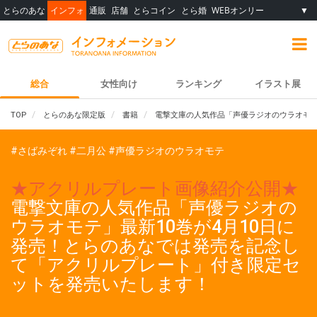
とらのあな
インフォ
通販
店舗
とらコイン
とら婚
WEBオンリー
▼
総合
女性向け
ランキング
イラスト展
TOP
とらのあな限定版
書籍
電撃文庫の人気作品「声優ラジオのウラオモテ
#さばみぞれ
#二月公
#声優ラジオのウラオモテ
★アクリルプレート画像紹介公開★
電撃文庫の人気作品「声優ラジオの
ウラオモテ」最新10巻が4月10日に
発売！とらのあなでは発売を記念し
て「アクリルプレート」付き限定セ
ットを発売いたします！