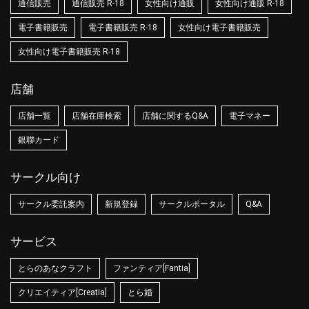
通信販売
通信販売 R-18
女性向け通販
女性向け通販 R-18
電子書籍販売
電子書籍販売 R-18
女性向け電子書籍販売
女性向け電子書籍販売 R-18
店舗
店舗一覧
店舗在庫検索
店舗に関するQ&A
電子マネー
銀聯カード
サークル向け
サークル委託案内
新規登録
サークルポータル
Q&A
サービス
とらのあなクラフト
ファンティア[Fantia]
クリエイティア[Creatia]
とら婚