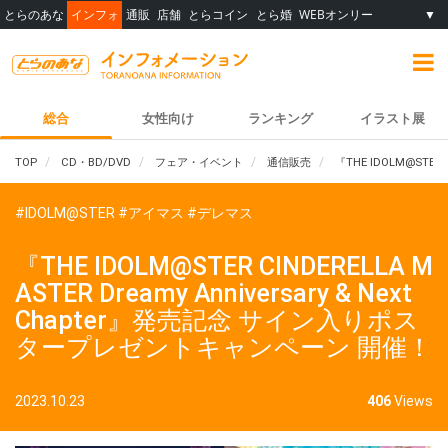
とらのあな
インフォ
通販
店舗
とらコイン
とら婚
WEBオンリー
▼
総合
女性向け
ランキング
イラスト展
TOP
CD・BD/DVD
フェア・イベント
通信販売
『THE IDOLM@STER
#IDOLM@STER
#アイマス
#デレマス
『THE IDOLM@STER CINDERELLA M
ASTER Dreamy Anniversary & Next
Chapter』発売記念 サイン入りポス
タープレゼントキャンペーン 開催！
2023.10.23
406
Views