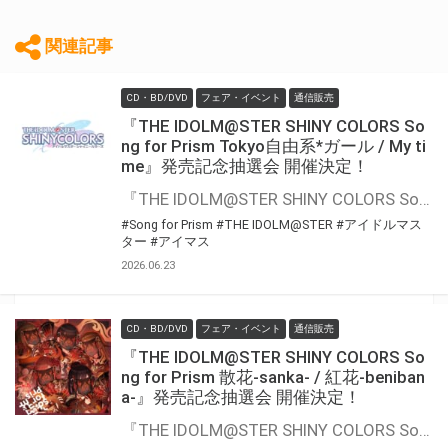
関連記事
CD・BD/DVD
フェア・イベント
通信販売
『THE IDOLM@STER SHINY COLORS So
ng for Prism Tokyo自由系*ガール / My ti
me』発売記念抽選会 開催決定！
『THE IDOLM@STER SHINY COLORS Song for Prism Tokyo自由系*ガール / My time』の発売を記念して、豪華景品が当たる抽選会が開催決定！！ 対象商品をご購入いただくと抽選のチャンス
#Song for Prism
#THE IDOLM@STER
#アイドルマス
ター
#アイマス
2026.06.23
CD・BD/DVD
フェア・イベント
通信販売
『THE IDOLM@STER SHINY COLORS So
ng for Prism 散花-sanka- / 紅花-beniban
a-』発売記念抽選会 開催決定！
『THE IDOLM@STER SHINY COLORS Song for Prism 散花-sanka- / 紅花-benibana-』の発売を記念して、豪華景品が当たる抽選会が開催決定！！ 対象商品をご購入いただくと抽選のチャンス