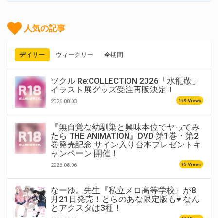
人気の記事
デイリー
ウィークリー
全期間
ツクル Re:COLLECTION 2026「水龍敬」
イラスト展グッズ受注再販決定！
169 Views
2026.08.03
『無自覚な幼馴染と興味本位でヤってみ
たら THE ANIMATION』DVD 第1巻・第2
巻発売記念 サイン入り台本プレゼントキ
ャンペーン 開催！
95 Views
2026.08.06
なーゆ。先生『私立メロ高等学校』が8
月21日発売！とらのあな限定版も♥ なん
とアクスタは3種！