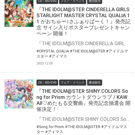
CD・BD/DVD
フェア・イベント
通信販売
『THE IDOLM@STER CINDERELLA GIRLS
STARLIGHT MASTER CRYSTAL QUALIA 1
1 がおちゅー♪さふぁりぱーく！』発売記
念 サイン入りポスタープレゼントキャン
ペーン 開催！
『THE IDOLM@STER CINDERELLA GIRLS STARLIGHT MASTER CRYSTAL QUALIA 11 がおちゅー♪さふぁりぱーく！』の発売を記念して、「歌唱キャストサイン入りポスター」プレゼントキャンペーンが開催決定！！ 対象商品をご購入いただいた方の中から抽選でプレゼントいたします。 是非、ご応募ください
#CRYSTAL QUALIA
#THE IDOLM@STER
#アイドルマ
スター
#アイマス
2025.12.05
CD・BD/DVD
フェア・イベント
通信販売
『THE IDOLM@STER SHINY COLORS So
ng for Prism カウントダウンラブ / KAW
AII♡めたもる交響曲』発売記念抽選会 開
催決定！
『THE IDOLM@STER SHINY COLORS Song for Prism カウントダウンラブ / KAWAII♡めたもる交響曲』の発売を記念して、豪華景品が当たる抽選会が開催決定！！ 対象商品をご購入いただくと抽選のチャンス
#Song for Prism
#THE IDOLM@STER
#アイドルマス
ター
#アイマス