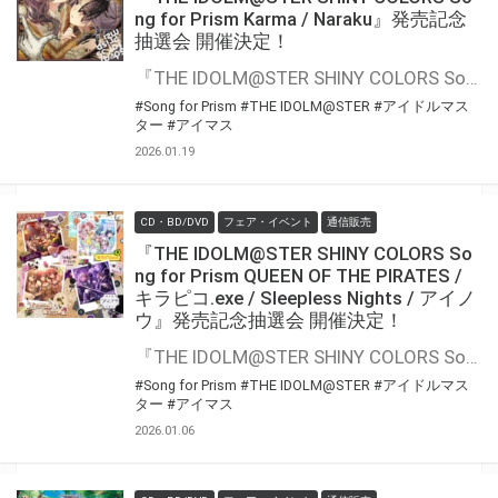
ng for Prism Karma / Naraku』発売記念
抽選会 開催決定！
『THE IDOLM@STER SHINY COLORS Song for Prism Karma / Naraku』の発売を記念して、豪華景品が当たる抽選会が開催決定！！ 対象商品をご購入いただくと抽選のチャンス
#Song for Prism
#THE IDOLM@STER
#アイドルマス
ター
#アイマス
2026.01.19
CD・BD/DVD
フェア・イベント
通信販売
『THE IDOLM@STER SHINY COLORS So
ng for Prism QUEEN OF THE PIRATES /
キラピコ.exe / Sleepless Nights / アイノ
ウ』発売記念抽選会 開催決定！
『THE IDOLM@STER SHINY COLORS Song for Prism QUEEN OF THE PIRATES / キラピコ.exe / Sleepless Nights / アイノウ』の発売を記念して、豪華景品が当たる抽選会が開催決定！！ 対象商品をご購入いただくと抽選のチャンス
#Song for Prism
#THE IDOLM@STER
#アイドルマス
ター
#アイマス
2026.01.06