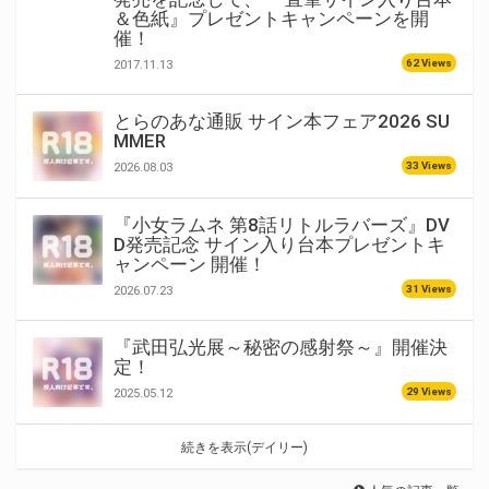
＆色紙』プレゼントキャンペーンを開
催！
62 Views
2017.11.13
とらのあな通販 サイン本フェア2026 SU
MMER
33 Views
2026.08.03
『小女ラムネ 第8話リトルラバーズ』DV
D発売記念 サイン入り台本プレゼントキ
ャンペーン 開催！
31 Views
2026.07.23
『武田弘光展～秘密の感射祭～』開催決
定！
29 Views
2025.05.12
続きを表示(デイリー)