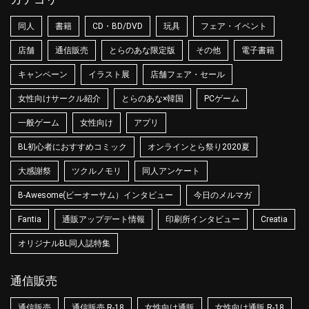
同人
書籍
CD・BD/DVD
玩具
フェア・イベント
店舗
通信販売
とらのあな限定版
その他
電子書籍
キャンペーン
イラスト展
店舗フェア・セール
女性向けサークル紹介
とらのあな×韓国
PCゲーム
一般ゲーム
女性向け
アプリ
BL初心者におすすめコミック
オンラインとら祭り2020夏
大感謝祭
ツクルノモリ
同人アンケート
B-Awesome(ビーオーサム）インタビュー
今日のメルマガ
Fantia
通販アップデート情報
印刷所インタビュー
Creatia
オリジナルBL同人誌特集
通信販売
通信販売
通信販売 R-18
女性向け通販
女性向け通販 R-18