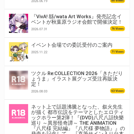
86 Views
2026.06.19
『VivA! 緜/wata Art Works』発売記念イ
ベントが秋葉原ラジオ会館で開催決定！
76 Views
2026.07.31
イベント会場での委託受付のご案内
71 Views
2025.11.22
ツクル Re:COLLECTION 2026「きただり
ょうま」イラスト展グッズ受注再販決
定！
63 Views
2026.08.03
ネット上で話題沸騰となった、叙火先生
が描く 都市伝説をテーマとしたエロティ
ックホラー第2弾！『(DVD)八尺八話快樂
巡り ～異形怪奇譚～ THE ANIMATION
『八尺様 完結編』『八尺様 夢物語』』の
発売を記念して、 『直筆サイン入り台本