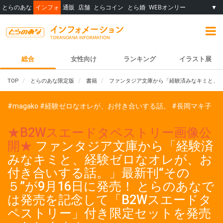
とらのあな
インフォ
通販
店舗
とらコイン
とら婚
WEBオンリー
▼
総合
女性向け
ランキング
イラスト展
TOP
とらのあな限定版
書籍
ファンタジア文庫から「経験済みなキミと、経
#magako
#経験ゼロなオレが、お付き合いする話。
#長岡マキ子
★B2Wスエードタペストリー画像公
開★
ファンタジア文庫から「経験済
みなキミと、経験ゼロなオレが、お
付き合いする話。」最新刊“その
５”が9月16日に発売！ とらのあなで
は発売を記念して「B2Wスエードタ
ペストリー」付き限定セットを発売