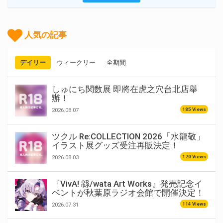
人気の記事
デイリー
ウィークリー
全期間
しゅにち関数展 即將在虎之穴台北店舉
辦！
185 Views
2026.08.07
ツクル Re:COLLECTION 2026「水龍敬」
イラスト展グッズ受注再販決定！
170 Views
2026.08.03
『VivA! 緜/wata Art Works』発売記念イ
ベントが秋葉原ラジオ会館で開催決定！
114 Views
2026.07.31