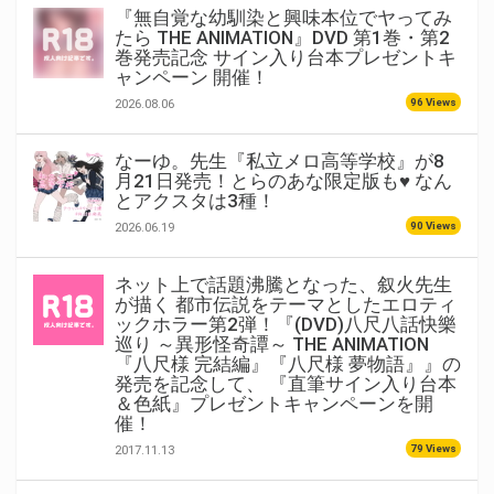
『無自覚な幼馴染と興味本位でヤってみ
たら THE ANIMATION』DVD 第1巻・第2
巻発売記念 サイン入り台本プレゼントキ
ャンペーン 開催！
96 Views
2026.08.06
なーゆ。先生『私立メロ高等学校』が8
月21日発売！とらのあな限定版も♥ なん
とアクスタは3種！
90 Views
2026.06.19
ネット上で話題沸騰となった、叙火先生
が描く 都市伝説をテーマとしたエロティ
ックホラー第2弾！『(DVD)八尺八話快樂
巡り ～異形怪奇譚～ THE ANIMATION
『八尺様 完結編』『八尺様 夢物語』』の
発売を記念して、 『直筆サイン入り台本
＆色紙』プレゼントキャンペーンを開
催！
79 Views
2017.11.13