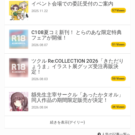
イベント会場での委託受付のご案内
57 Views
2025.11.22
C108夏コミ新刊！ とらのあな限定特典
フェアが開催！
51 Views
2026.08.07
ツクル Re:COLLECTION 2026「きただり
ょうま」イラスト展グッズ受注再販決
定！
50 Views
2026.08.03
緜先生主宰サークル「あったかタオル」
同人作品の期間限定販売が決定！
34 Views
2026.08.04
続きを表示(デイリー)
人気の記事一覧へ