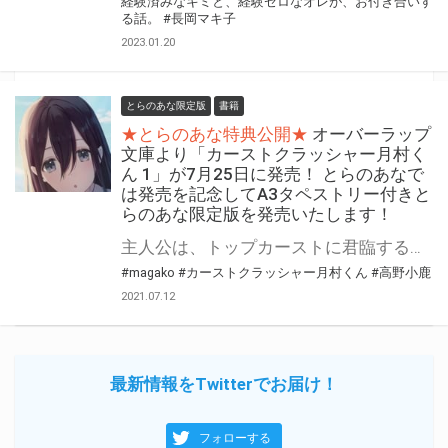
経験済みなキミと、経験ゼロなオレが、お付き合いす
る話。
#長岡マキ子
2023.01.20
とらのあな限定版
書籍
★とらのあな特典公開★
オーバーラップ
文庫より「カーストクラッシャー月村く
ん 1」が7月25日に発売！ とらのあなで
は発売を記念してA3タペストリー付きと
らのあな限定版を発売いたします！
主人公は、トップカーストに君臨する超絶リア充。そして、カーストが「大嫌い」。 オーバーラップ文庫より期待の新作「カーストクラッシャー月村くん 1」が7月25日に発売！ とらのあなでは本作の発売を記念して「A3タペストリー」付きとらのあな限定版を実施いたします！ イラストはイラスト担当「magako」先生の描き下ろしイラストです！ とらのあな限定版の数は限られていますので是非お早めにお求めください！
#magako
#カーストクラッシャー月村くん
#高野小鹿
2021.07.12
最新情報をTwitterでお届け！
フォローする