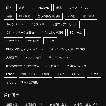
同人
書籍
CD・BD/DVD
玩具
フェア・イベント
店舗
通信販売
とらのあな限定版
その他
電子書籍
キャンペーン
イラスト展
店舗フェア・セール
女性向けサークル紹介
とらのあな×韓国
PCゲーム
一般ゲーム
女性向け
アプリ
BL初心者におすすめコミック
オンラインとら祭り2020夏
大感謝祭
ツクルノモリ
同人アンケート
B-Awesome(ビーオーサム）インタビュー
今日のメルマガ
Fantia
通販アップデート情報
印刷所インタビュー
Creatia
オリジナルBL同人誌特集
通信販売
通信販売
通信販売 R-18
女性向け通販
女性向け通販 R-18