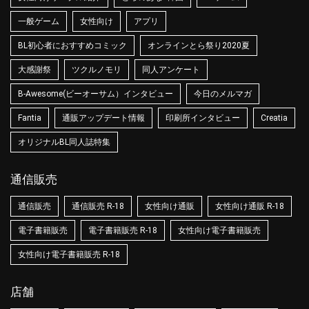
一般ゲーム
女性向け
アプリ
BL初心者におすすめコミック
オンラインとら祭り2020夏
大感謝祭
ツクルノモリ
同人アンケート
B-Awesome(ビーオーサム）インタビュー
今日のメルマガ
Fantia
通販アップデート情報
印刷所インタビュー
Creatia
オリジナルBL同人誌特集
通信販売
通信販売
通信販売 R-18
女性向け通販
女性向け通販 R-18
電子書籍販売
電子書籍販売 R-18
女性向け電子書籍販売
女性向け電子書籍販売 R-18
店舗