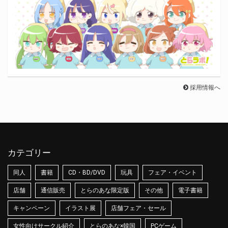
採用情報へ
カテゴリー
同人
書籍
CD・BD/DVD
玩具
フェア・イベント
店舗
通信販売
とらのあな限定版
その他
電子書籍
キャンペーン
イラスト展
店舗フェア・セール
女性向けサークル紹介
とらのあな×韓国
PCゲーム