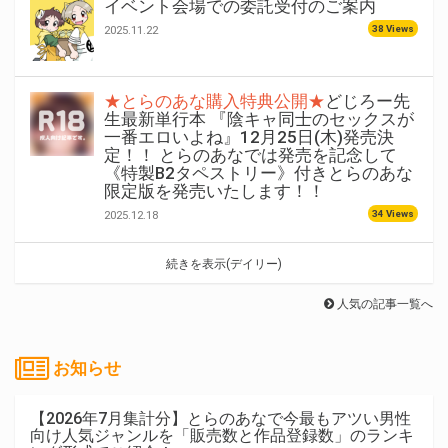
イベント会場での委託受付のご案内
38 Views
2025.11.22
★とらのあな購入特典公開★
どじろー先
生最新単行本 『陰キャ同士のセックスが
一番エロいよね』12月25日(木)発売決
定！！ とらのあなでは発売を記念して
《特製B2タペストリー》付きとらのあな
限定版を発売いたします！！
34 Views
2025.12.18
続きを表示(デイリー)
人気の記事一覧へ
お知らせ
【2026年7月集計分】とらのあなで今最もアツい男性
向け人気ジャンルを「販売数と作品登録数」のランキ