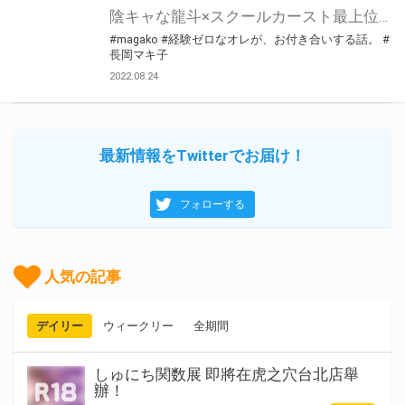
陰キャな龍斗×スクールカースト最上位の月愛による、ギャップだらけのラブストーリー！ ファンタジア文庫の大人気作品「経験ゼロなオレが、お付き合いする話。」最新刊“その５”が9月16日に発売！ とらのあなでは発売を記念して「B2Wスエードタペストリー」付き限定セットを発売いたします。 是非この機会にお買い求めください！
#magako
#経験ゼロなオレが、お付き合いする話。
#
長岡マキ子
2022.08.24
最新情報をTwitterでお届け！
フォローする
人気の記事
デイリー
ウィークリー
全期間
しゅにち関数展 即將在虎之穴台北店舉
辦！