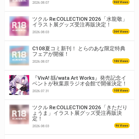
960 Views
2026.08.07
ツクル Re:COLLECTION 2026「水龍敬」
イラスト展グッズ受注再販決定！
364 Views
2026.08.03
C108夏コミ新刊！ とらのあな限定特典
フェアが開催！
186 Views
2026.08.07
『VivA! 緜/wata Art Works』発売記念イ
ベントが秋葉原ラジオ会館で開催決定！
108 Views
2026.07.31
ツクル Re:COLLECTION 2026「きただり
ょうま」イラスト展グッズ受注再販決
定！
96 Views
2026.08.03