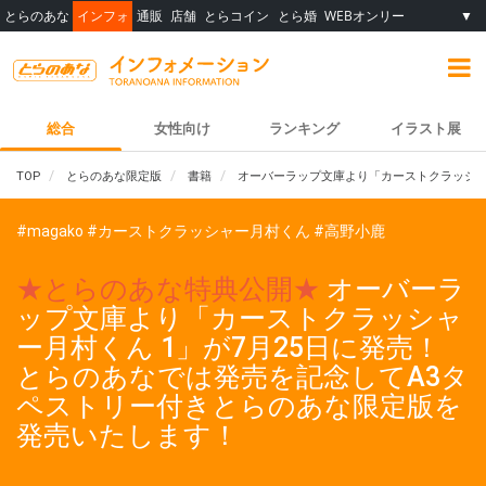
とらのあな
インフォ
通販
店舗
とらコイン
とら婚
WEBオンリー
▼
総合
女性向け
ランキング
イラスト展
TOP
とらのあな限定版
書籍
オーバーラップ文庫より「カーストクラッシャ
#magako
#カーストクラッシャー月村くん
#高野小鹿
★とらのあな特典公開★
オーバーラ
ップ文庫より「カーストクラッシャ
ー月村くん 1」が7月25日に発売！
とらのあなでは発売を記念してA3タ
ペストリー付きとらのあな限定版を
発売いたします！