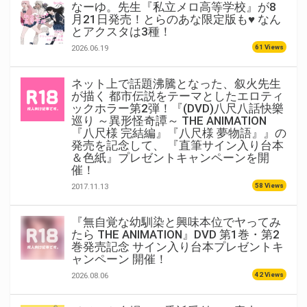
なーゆ。先生『私立メロ高等学校』が8
月21日発売！とらのあな限定版も♥ なん
とアクスタは3種！
61 Views
2026.06.19
ネット上で話題沸騰となった、叙火先生
が描く 都市伝説をテーマとしたエロティ
ックホラー第2弾！『(DVD)八尺八話快樂
巡り ～異形怪奇譚～ THE ANIMATION
『八尺様 完結編』『八尺様 夢物語』』の
発売を記念して、 『直筆サイン入り台本
＆色紙』プレゼントキャンペーンを開
催！
58 Views
2017.11.13
『無自覚な幼馴染と興味本位でヤってみ
たら THE ANIMATION』DVD 第1巻・第2
巻発売記念 サイン入り台本プレゼントキ
ャンペーン 開催！
42 Views
2026.08.06