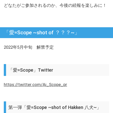
どなたがご参加されるのか、今後の続報を楽しみに！
「愛=Scope ~shot of ？？？~」
2022年5月中旬 解禁予定
「愛=Scope」Twitter
https://twitter.com/Ai_Scope_pr
第一弾「愛=Scope ~shot of Hakken 八犬~」