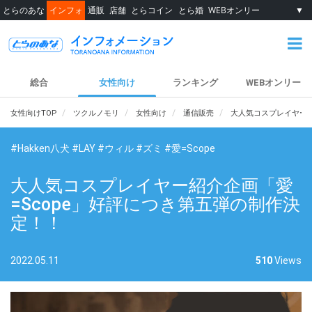
とらのあな
インフォ
通販
店舗
とらコイン
とら婚
WEBオンリー
▼
総合
女性向け
ランキング
WEBオンリー
女性向けTOP
ツクルノモリ
女性向け
通信販売
大人気コスプレイヤー紹
#Hakken八犬
#LAY
#ウィル
#ズミ
#愛=Scope
大人気コスプレイヤー紹介企画「愛
=Scope」好評につき第五弾の制作決
定！！
2022.05.11
510
Views