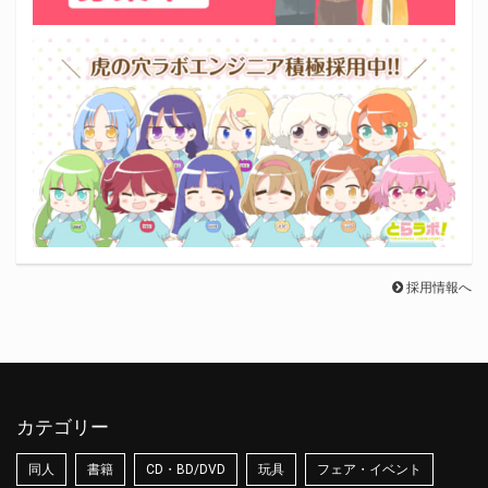
採用情報へ
カテゴリー
同人
書籍
CD・BD/DVD
玩具
フェア・イベント