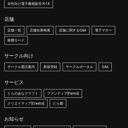
女性向け電子書籍販売 R-18
店舗
店舗一覧
店舗在庫検索
店舗に関するQ&A
電子マネー
銀聯カード
サークル向け
サークル委託案内
新規登録
サークルポータル
Q&A
サービス
とらのあなクラフト
ファンティア[Fantia]
クリエイティア[Creatia]
とら婚
お知らせ