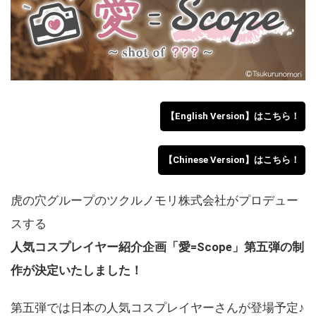
【English Version】はこちら！
【Chinese Version】はこちら！
虎の穴グループのツクルノモリ株式会社がプロデュー
スする
人気コスプレイヤー紹介企画「愛=Scope」第五弾の制
作が決定いたしました！
第五弾では日本の人気コスプレイヤーさんが登場予定♪