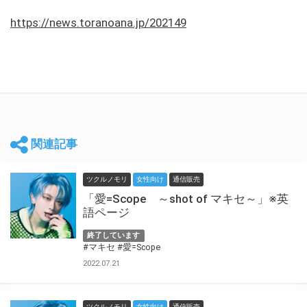
https://news.toranoana.jp/202149
関連記事
ツクルノモリ
女性向け
通信販売
「愛=Scope ～shot of マキセ～」※英
語ページ
終了しています
#マキセ
#愛=Scope
2022.07.21
ツクルノモリ
女性向け
通信販売