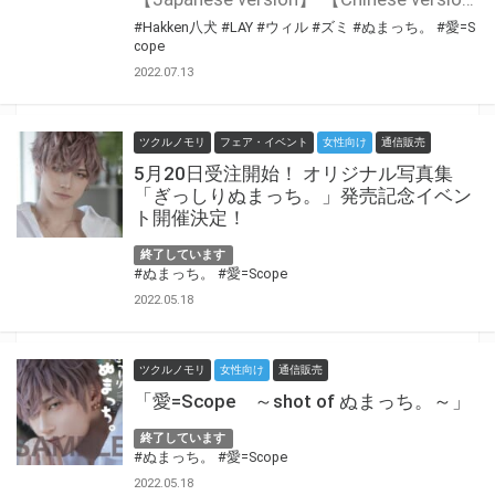
#Hakken八犬
#LAY
#ウィル
#ズミ
#ぬまっち。
#愛=S
cope
2022.07.13
ツクルノモリ
フェア・イベント
女性向け
通信販売
5月20日受注開始！ オリジナル写真集
「ぎっしりぬまっち。」発売記念イベン
ト開催決定！
終了しています
#ぬまっち。
#愛=Scope
2022.05.18
ツクルノモリ
女性向け
通信販売
「愛=Scope ～shot of ぬまっち。～」
終了しています
#ぬまっち。
#愛=Scope
2022.05.18