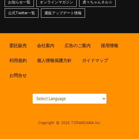
お知らせ一覧
オンラインマガジン
虎々ちゃんネル☆
公式Twitter一覧
通販アップデート情報
委託販売
会社案内
広告のご案内
採用情報
利用規約
個人情報保護方針
ガイドマップ
お問合せ
Copyright
2026 TORANOANA Inc.