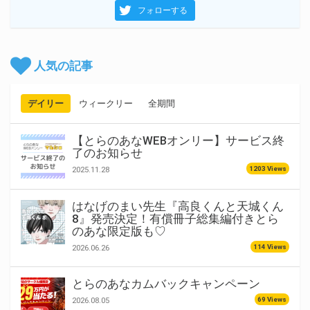
フォローする
人気の記事
デイリー
ウィークリー
全期間
【とらのあなWEBオンリー】サービス終
了のお知らせ
1203 Views
2025.11.28
はなげのまい先生『高良くんと天城くん
8』発売決定！有償冊子総集編付きとら
のあな限定版も♡
114 Views
2026.06.26
とらのあなカムバックキャンペーン
69 Views
2026.08.05