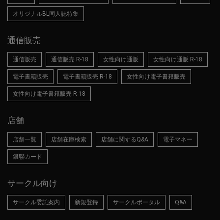
オリジナルBL同人誌特集
通信販売
通信販売
通信販売 R-18
女性向け通販
女性向け通販 R-18
電子書籍販売
電子書籍販売 R-18
女性向け電子書籍販売
女性向け電子書籍販売 R-18
店舗
店舗一覧
店舗在庫検索
店舗に関するQ&A
電子マネー
銀聯カード
サークル向け
サークル委託案内
新規登録
サークルポータル
Q&A