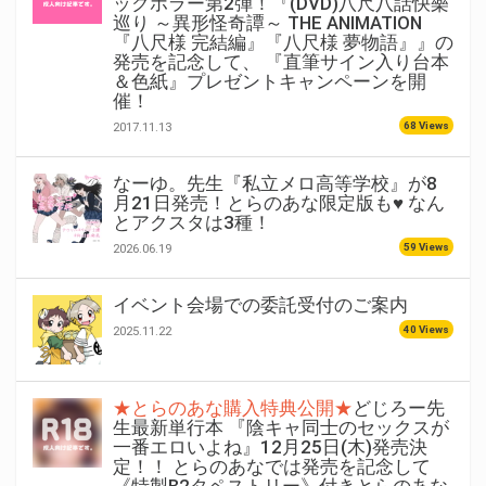
ックホラー第2弾！『(DVD)八尺八話快樂
巡り ～異形怪奇譚～ THE ANIMATION
『八尺様 完結編』『八尺様 夢物語』』の
発売を記念して、 『直筆サイン入り台本
＆色紙』プレゼントキャンペーンを開
催！
68 Views
2017.11.13
なーゆ。先生『私立メロ高等学校』が8
月21日発売！とらのあな限定版も♥ なん
とアクスタは3種！
59 Views
2026.06.19
イベント会場での委託受付のご案内
40 Views
2025.11.22
★とらのあな購入特典公開★
どじろー先
生最新単行本 『陰キャ同士のセックスが
一番エロいよね』12月25日(木)発売決
定！！ とらのあなでは発売を記念して
《特製B2タペストリー》付きとらのあな