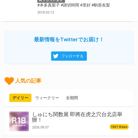
#本多真梨子
#踏切時間
#里好
#駒形友梨
2018.03.12
最新情報をTwitterでお届け！
フォローする
人気の記事
デイリー
ウィークリー
全期間
しゅにち関数展 即將在虎之穴台北店舉
辦！
1061 Views
2026.08.07