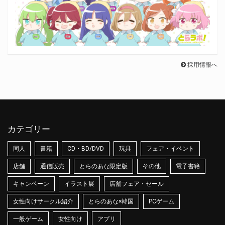
採用情報へ
カテゴリー
同人
書籍
CD・BD/DVD
玩具
フェア・イベント
店舗
通信販売
とらのあな限定版
その他
電子書籍
キャンペーン
イラスト展
店舗フェア・セール
女性向けサークル紹介
とらのあな×韓国
PCゲーム
一般ゲーム
女性向け
アプリ