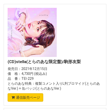
(CD)stella(とらのあな限定盤)/駒形友梨
発売日：2021年12月15日
価 格：4,730円 (税込み)
品 番：TEI-229
とらのあな特典：複製コメント入りL判ブロマイド(とらのあ
なVer.) + 缶バッジ(とらのあなVer.)
通信販売ページ