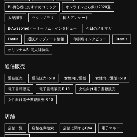
BL初心者におすすめコミック
オンラインとら祭り2020夏
大感謝祭
ツクルノモリ
同人アンケート
B-Awesome(ビーオーサム）インタビュー
今日のメルマガ
Fantia
通販アップデート情報
印刷所インタビュー
Creatia
オリジナルBL同人誌特集
通信販売
通信販売
通信販売 R-18
女性向け通販
女性向け通販 R-18
電子書籍販売
電子書籍販売 R-18
女性向け電子書籍販売
女性向け電子書籍販売 R-18
店舗
店舗一覧
店舗在庫検索
店舗に関するQ&A
電子マネー