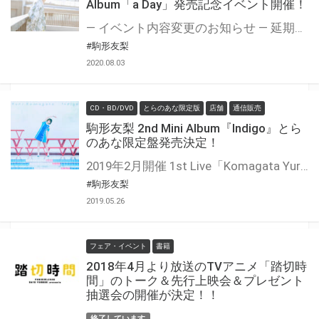
Album「a Day」発売記念イベント開催！
― イベント内容変更のお知らせ ― 延期となっておりました駒形友梨3rd Mini Album「a Day」発売イベントにつきまして、 実施に向けて様々な検討を重ねてまいりましたが、「新型コロナウイルス」感染拡大防止の観点から、 主催者様と弊社にて協議の結果、お客様ならびにアーティストの健康と安全を最優先とし、 イベント内容を変更とさせて頂きます。 イベントへの参加を楽しみにされていたお客様には、多大なるご迷惑をおかけいたしますこと、 心よりお詫び申し上げます。 何卒ご理解を賜りますようお願い申し上げます。 ——————————————————————————————- ミニアルバム「〔CORE〕」「Indigo」でアーティストとしての世界観と「歌声」の良さを確立した 駒形友梨さん待望の3rd Mini Album「a Day」の発売が3月4日にリリース決定！ さらにとらのあなでは「a Day」発売を記念したイベントも開催決定しました！ 内容は「ミニライブ＆特典お渡し会」の豪華二本立てでお届け致します！ 下記内容をご確認の上、奮ってご参加下さい！
#駒形友梨
2020.08.03
CD・BD/DVD
とらのあな限定版
店舗
通信販売
駒形友梨 2nd Mini Album『Indigo』とら
のあな限定盤発売決定！
2019年2月開催 1st Live「Komagata Yuri 1st Live ～starting in the〔CORE〕～」も大成功に収め アーティストとしても確実に歩む駒形友梨さん待望の2ndミニアルバム「Indigo」の発売が決定！ 高い歌唱力と表現力、唯一無二の透き通る歌声を持つ 「アーティスト・駒形友梨」の魅力を余すことなく詰め込んだミニアルバムとなります！ 更に、2ndミニアルバム「Indigo」とらのあな限定盤 の発売が決定しました！ とらのあな限定盤は「特典CD」が付属！ファンなら確実におさえたいアイテムとなります！ 是非とも、とらのあな対象店舗でご予約・ご購入をお待ちしております♪♪
#駒形友梨
2019.05.26
フェア・イベント
書籍
2018年4月より放送のTVアニメ「踏切時
間」のトーク＆先行上映会＆プレゼント
抽選会の開催が決定！！
終了しています