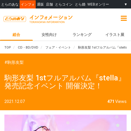
とらのあな
インフォ
通販
店舗
とらコイン
とら婚
WEBオンリー
▼
総合
女性向け
ランキング
イラスト展
TOP
CD・BD/DVD
フェア・イベント
駒形友梨 1stフルアルバム『stell
#駒形友梨
駒形友梨 1stフルアルバム『stella』
発売記念イベント 開催決定！
2021.12.07
471
Views