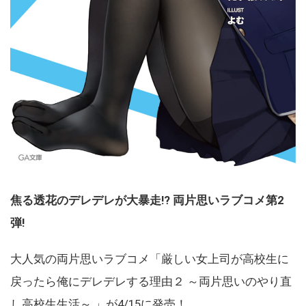
焦る透花のデレデレが大暴走!? 両片思いラブコメ第2
弾!
大人気の両片思いラブコメ「厳しい女上司が高校生に
戻ったら俺にデレデレする理由２ ～両片思いのやり直
し高校生生活～ 」が4/15に発売！