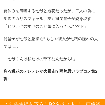
夏休みを満喫する七哉と透花だったが、二人の前に、
学園のカリスマギャル、左近司琵琶子が姿を現す。
「ビワ、七のすけのこと気に入っ たんだケド」
琵琶子が七哉と急接近!! もしや彼女が七哉の憧れの人
では……。
「七哉くんは私だけの部下なんだから! 」
焦る透花のデレデレが大暴走!? 両片思いラブコメ第2
弾!
よむ先生描き下ろしB2タペストリー画像紹