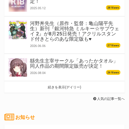
定！
28 Views
2025.05.12
河野丼先生（原作・監督：亀山陽平先
生）新刊『銀河特急 ミルキー☆サブウェ
イ 2』が8月25日発売！アクリルスタン
ド付きとらのあな限定版も♥
27 Views
2026.06.06
緜先生主宰サークル「あったかタオル」
同人作品の期間限定販売が決定！
26 Views
2026.08.04
続きを表示(デイリー)
人気の記事一覧へ
お知らせ