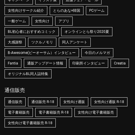
キャンペーン
イラスト展
店舗フェア・セール
女性向けサークル紹介
とらのあな×韓国
PCゲーム
一般ゲーム
女性向け
アプリ
BL初心者におすすめコミック
オンラインとら祭り2020夏
大感謝祭
ツクルノモリ
同人アンケート
B-Awesome(ビーオーサム）インタビュー
今日のメルマガ
Fantia
通販アップデート情報
印刷所インタビュー
Creatia
オリジナルBL同人誌特集
通信販売
通信販売
通信販売 R-18
女性向け通販
女性向け通販 R-18
電子書籍販売
電子書籍販売 R-18
女性向け電子書籍販売
女性向け電子書籍販売 R-18