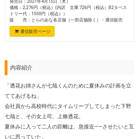
発売日：2021年4月15日（木）
価格：2,276円（税込）(内訳 文庫:726円（税込）B2タペス
トリー代：1550円（税込））
販 売：とらのあな各店舗（一部店舗除く）・通信販売
通信販売ページ
内容紹介
「透花お姉さんが七哉くんのために夏休みの計画を立
ててあげるね」
会社員から高校時代にタイムリープしてしまった下野
七哉と、その女上司、上條透花。
夏休みに入って二人の距離は、急接近――させたいと互
いに思っていた。