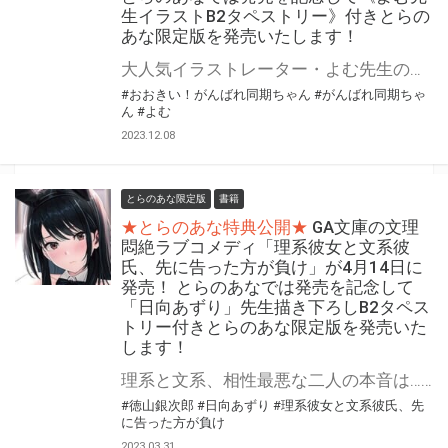
生イラストB2タペストリー》付きとらの
あな限定版を発売いたします！
大人気イラストレーター・よむ先生の『がんばれ同期ちゃん』シリーズ単行本化第3弾！！ 『がんばれ同期ちゃん 3』ジーオーティー・MeDu COMICSレーベルより12月28日(木)発売！！！ 今回もA5版判型の通常版に加え、B5版の大判バージョン『おおきい！がんばれ同期ちゃん 3』も画集レーベル GRAPHICTION BOOKSから登場！！ 前巻に引き続き、とらのあなでは発売を記念して《よむ先生イラストB2タペストリー》付きとらのあな限定版を発売いたします！ とらのあな限定版は数量限定となりますので是非お早めにお求めください！
#おおきい！がんばれ同期ちゃん
#がんばれ同期ちゃ
ん
#よむ
2023.12.08
とらのあな限定版
書籍
★とらのあな特典公開★
GA文庫の文理
悶絶ラブコメディ「理系彼女と文系彼
氏、先に告った方が負け」が4月14日に
発売！ とらのあなでは発売を記念して
「日向あずり」先生描き下ろしB2タペス
トリー付きとらのあな限定版を発売いた
します！
理系と文系、相性最悪な二人の本音は……両想い!? プライドが邪魔するハイスペック同士の文理悶絶ラブコメディ！ 「理系彼女と文系彼氏、先に告った方が負け」が4月14日に発売！ とらのあなでは発売を記念して「描き下ろしB2タペストリー」付きとらのあな限定版を発売いたします。 イラストは「日向あずり」先生の描き下ろしイラストです！ とらのあな限定版は数量限定となりますので是非お早めにお求めください！
#徳山銀次郎
#日向あずり
#理系彼女と文系彼氏、先
に告った方が負け
2023.03.31