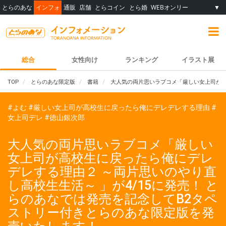
とらのあな
インフォ
通販
店舗
とらコイン
とら婚
WEBオンリー
▼
総合
女性向け
ランキング
イラスト展
TOP
とらのあな限定版
書籍
大人気の両片思いラブコメ「厳しい女上司が高
#よむ
#厳しい女上司が高校生に戻ったら俺にデレデレする理由
#
女上司デレ
#徳山銀次郎
大人気の両片思いラブコメ「厳しい
女上司が高校生に戻ったら俺にデレ
デレする理由２ ～両片思いのやり直
し高校生生活～ 」が4/15に発売！ と
らのあなでは発売を記念してB2タペ
ストリー付きとらのあな限定版を発