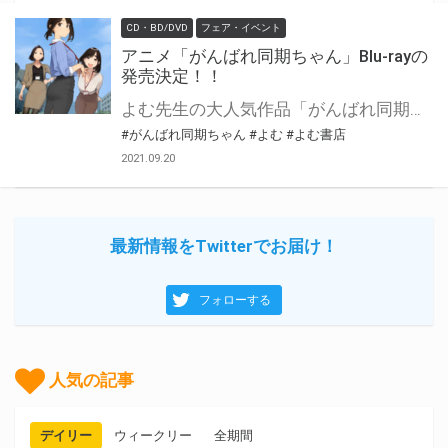
CD・BD/DVD
フェア・イベント
アニメ「がんばれ同期ちゃん」Blu-rayの
発売決定！！
よむ先生の大人気作品「がんばれ同期ちゃん」がアニメ化！ そして、Blu-rayの発売も決定しました！ とらのあな特典は＜アニメ描き下ろしB2タペストリー＞！ イラストは後日公開になりますので、楽しみお待ちください。 是非この機会にGETしてください！
#がんばれ同期ちゃん
#よむ
#よむ書店
2021.09.20
最新情報をTwitterでお届け！
フォローする
人気の記事
デイリー
ウィークリー
全期間