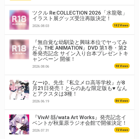
ツクル Re:COLLECTION 2026「水龍敬」
イラスト展グッズ受注再販決定！
182 Views
2026.08.03
『無自覚な幼馴染と興味本位でヤってみ
たら THE ANIMATION』DVD 第1巻・第2
巻発売記念 サイン入り台本プレゼントキ
ャンペーン 開催！
98 Views
2026.08.06
なーゆ。先生『私立メロ高等学校』が8
月21日発売！とらのあな限定版も♥ なん
とアクスタは3種！
86 Views
2026.06.19
『VivA! 緜/wata Art Works』発売記念イ
ベントが秋葉原ラジオ会館で開催決定！
72 Views
2026.07.31