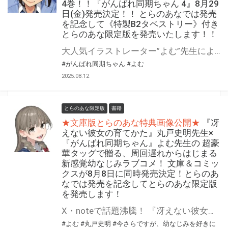
4巻！！『がんばれ同期ちゃん 4』8月29
日(金)発売決定！！ とらのあなでは発売
を記念して《特製B2タペストリー》付き
とらのあな限定版を発売いたします！！
大人気イラストレーター”よむ”先生によるWEBアニメ化もしたオリジナル連載作品『がんばれ同期ちゃん』待望のコミックス第4巻！ 『がんばれ同期ちゃん 4』が8月29日(金)に発売！！！ 今回もA5版判型の通常版に加え、B5版の大判バージョン『おおきい！がんばれ同期ちゃん 4』も画集レーベル GRAPHICTION BOOKSから登場！！ 前巻に引き続き、とらのあなでは発売を記念して《特製B2タペストリー》付きとらのあな限定版をご用意いたしました！！ とらのあな限定版は数量限定となりますので、お買い逃しのないよう、是非お求めください！
#がんばれ同期ちゃん
#よむ
2025.08.12
とらのあな限定版
書籍
★文庫版とらのあな特典画像公開★
『冴
えない彼女の育てかた』丸戸史明先生×
『がんばれ同期ちゃん』よむ先生の 超豪
華タッグで贈る、周回遅れからはじまる
新感覚幼なじみラブコメ！ 文庫＆コミッ
クスが8月8日に同時発売決定！とらのあ
なでは発売を記念してとらのあな限定版
を発売します！
X・noteで話題沸騰！ 『冴えない彼女の育てかた』丸戸史明先生×『がんばれ同期ちゃん』よむ先生の 超豪華タッグで贈る、周回遅れからはじまる新感覚幼なじみラブコメ！ 文庫＆コミックスが8月8日（金）に同時発売決定！ とらのあなでは発売を記念してとらのあな限定版を発売します！ コミックスは「よむ」先生のイラストを使用したB2タペストリー、 文庫は「丸戸史明」先生書き下ろしSS入りの8P小冊子を予定しております。 是非この機会にお求めください！
#よむ
#丸戸史明
#今さらですが、幼なじみを好きに