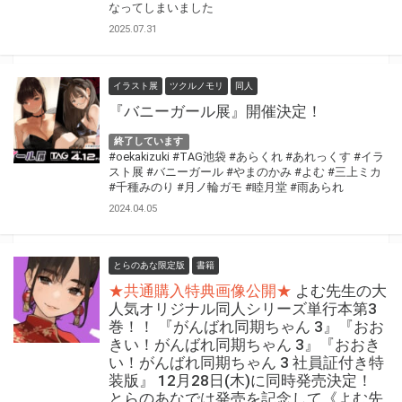
なってしまいました
2025.07.31
イラスト展
ツクルノモリ
同人
『バニーガール展』開催決定！
終了しています
#oekakizuki
#TAG池袋
#あらくれ
#あれっくす
#イラ
スト展
#バニーガール
#やまのかみ
#よむ
#三上ミカ
#千種みのり
#月ノ輪ガモ
#睦月堂
#雨あられ
2024.04.05
とらのあな限定版
書籍
★共通購入特典画像公開★
よむ先生の大
人気オリジナル同人シリーズ単行本第3
巻！！ 『がんばれ同期ちゃん 3』『おお
きい！がんばれ同期ちゃん 3』『おおき
い！がんばれ同期ちゃん 3 社員証付き特
装版』 12月28日(木)に同時発売決定！
とらのあなでは発売を記念して《よむ先