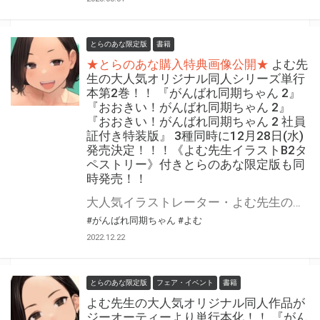
とらのあな限定版
書籍
★とらのあな購入特典画像公開★
よむ先
生の大人気オリジナル同人シリーズ単行
本第2巻！！ 『がんばれ同期ちゃん 2』
『おおきい！がんばれ同期ちゃん 2』
『おおきい！がんばれ同期ちゃん 2 社員
証付き特装版』 3種同時に12月28日(水)
発売決定！！！《よむ先生イラストB2タ
ペストリー》付きとらのあな限定版も同
時発売！！
大人気イラストレーター・よむ先生の『がんばれ同期ちゃん』シリーズ単行本化第2弾！！ 『がんばれ同期ちゃん 2』ジーオーティー・MeDu COMICSレーベルより12月28日(水)発売！！！ また今回もA5版判型の通常版に加え、B5版の大判バージョン『おおきい！がんばれ同期ちゃん 2』も画集レーベル GRAPHICTION BOOKSから登場！！ さらに！今回の『おおきい！がんばれ同期ちゃん 2 特装版』は、同期ちゃんの恋のライバル『後輩ちゃん社員証』が付属！！ そして！前巻に引き続きとらのあなでは、よむ先生『がんばれ同期ちゃん 2』の発売を記念して！ 《よむ先生イラストB2タペストリー》付きとらのあな限定版をご用意しました！！ お買い逃しのないよう、是非お求めください！
#がんばれ同期ちゃん
#よむ
2022.12.22
とらのあな限定版
フェア・イベント
書籍
よむ先生の大人気オリジナル同人作品が
ジーオーティーより単行本化！！ 『がん