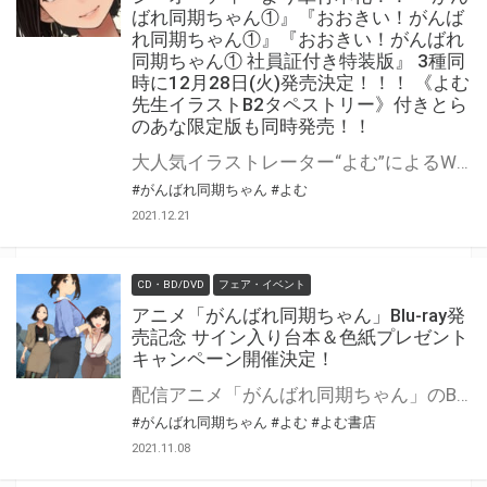
ばれ同期ちゃん①』『おおきい！がんば
れ同期ちゃん①』『おおきい！がんばれ
同期ちゃん① 社員証付き特装版』 3種同
時に12月28日(火)発売決定！！！ 《よむ
先生イラストB2タペストリー》付きとら
のあな限定版も同時発売！！
大人気イラストレーター“よむ”によるWEBアニメ化もしたオリジナル作品『がんばれ同期ちゃん』がMeDu COMICSにて待望のコミックス化！ 単行本化に伴いTwitter連載時では描かれていなかった描き下ろしページを多数収録し、連載時とは違った「同期ちゃん」の魅力が詰まった内容になっています。 また、通常版としてA5版判型に加え、画集レーベルGRAPHICTION BOOKSよりB5版の大判バージョン『おおきい！がんばれ同期ちゃん①』も発売します。 さらにさらに！『おおきい！がんばれ同期ちゃん①』には、「同期ちゃん」の社員証が付いた特装版もご用意しました！ そして！とらのあなでは、よむ先生『がんばれ同期ちゃん①』単行本発売を記念して！ 《よむ先生イラストB2タペストリー》付きとらのあな限定版をご用意しました！！ お買い逃しのないよう、是非お求めください！
#がんばれ同期ちゃん
#よむ
2021.12.21
CD・BD/DVD
フェア・イベント
アニメ「がんばれ同期ちゃん」Blu-ray発
売記念 サイン入り台本＆色紙プレゼント
キャンペーン開催決定！
配信アニメ「がんばれ同期ちゃん」のBlu-rayの発売を記念して、 「サイン入り台本＆色紙プレゼントキャンペーン」の開催が決定しました！ 対象店舗にて対象商品をご購入いただいた方の中から抽選で＜キャスト直筆寄書きサイン入り台本＞もしくは＜キャスト直筆寄書きサイン色紙＞をプレゼントいたします！ ぜひご応募ください♪
#がんばれ同期ちゃん
#よむ
#よむ書店
2021.11.08