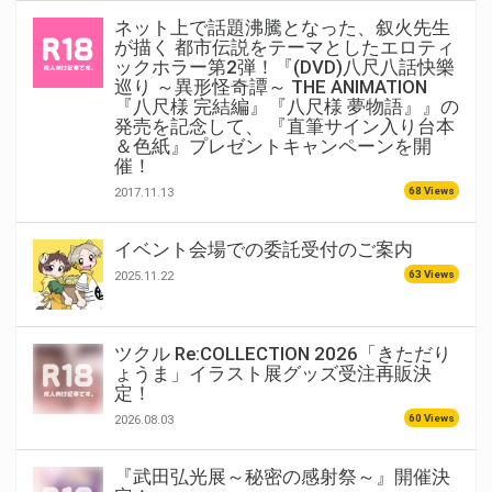
ネット上で話題沸騰となった、叙火先生
が描く 都市伝説をテーマとしたエロティ
ックホラー第2弾！『(DVD)八尺八話快樂
巡り ～異形怪奇譚～ THE ANIMATION
『八尺様 完結編』『八尺様 夢物語』』の
発売を記念して、 『直筆サイン入り台本
＆色紙』プレゼントキャンペーンを開
催！
68 Views
2017.11.13
イベント会場での委託受付のご案内
63 Views
2025.11.22
ツクル Re:COLLECTION 2026「きただり
ょうま」イラスト展グッズ受注再販決
定！
60 Views
2026.08.03
『武田弘光展～秘密の感射祭～』開催決