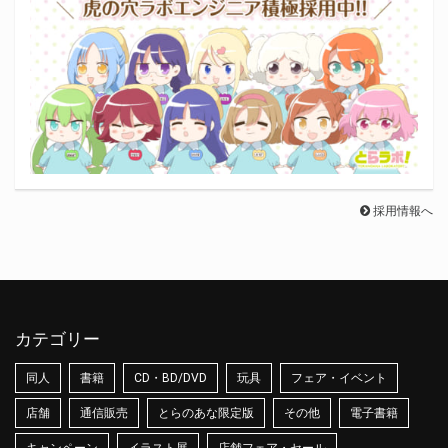
採用情報へ
カテゴリー
同人
書籍
CD・BD/DVD
玩具
フェア・イベント
店舗
通信販売
とらのあな限定版
その他
電子書籍