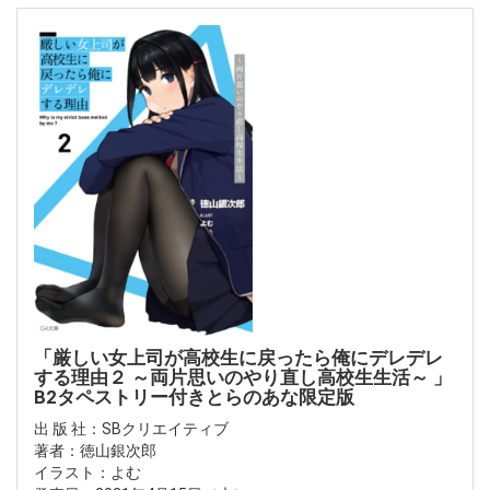
「厳しい女上司が高校生に戻ったら俺にデレデレ
する理由２ ～両片思いのやり直し高校生生活～ 」
B2タペストリー付きとらのあな限定版
出 版 社：SBクリエイティブ
著者：徳山銀次郎
イラスト：よむ