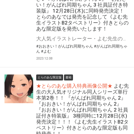
い！がんばれ同期ちゃん 3 社員証付き特
装版』 12月28日(木)に同時発売決定！
とらのあなでは発売を記念して《よむ先
生イラストB2タペストリー》付きとらの
あな限定版を発売いたします！
大人気イラストレーター・よむ先生の『がんばれ同期ちゃん』シリーズ単行本化第3弾！！ 『がんばれ同期ちゃん 3』ジーオーティー・MeDu COMICSレーベルより12月28日(木)発売！！！ 今回もA5版判型の通常版に加え、B5版の大判バージョン『おおきい！がんばれ同期ちゃん 3』も画集レーベル GRAPHICTION BOOKSから登場！！ 前巻に引き続き、とらのあなでは発売を記念して《よむ先生イラストB2タペストリー》付きとらのあな限定版を発売いたします！ とらのあな限定版は数量限定となりますので是非お早めにお求めください！
#おおきい！がんばれ同期ちゃん
#がんばれ同期ちゃ
ん
#よむ
2023.12.08
とらのあな限定版
書籍
★とらのあな購入特典画像公開★
よむ先
生の大人気オリジナル同人シリーズ単行
本第2巻！！ 『がんばれ同期ちゃん 2』
『おおきい！がんばれ同期ちゃん 2』
『おおきい！がんばれ同期ちゃん 2 社員
証付き特装版』 3種同時に12月28日(水)
発売決定！！！《よむ先生イラストB2タ
ペストリー》付きとらのあな限定版も同
時発売！！