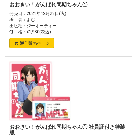
おおきい！がんばれ同期ちゃん①
発売日：2021年12月28日(火)
著 者：よむ
出版社：ジーオーティー
価 格：¥1,980(税込)
通信販売ページ
おおきい！がんばれ同期ちゃん① 社員証付き特装
版