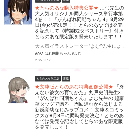
★とらのあな購入特典公開★
よむ先生の
大人気オリジナル同人シリーズ単行本第
4巻！！『がんばれ同期ちゃん 4』8月29
日(金)発売決定！！ とらのあなでは発売
を記念して《特製B2タペストリー》付き
とらのあな限定版を発売いたします！！
大人気イラストレーター”よむ”先生によるWEBアニメ化もしたオリジナル連載作品『がんばれ同期ちゃん』待望のコミックス第4巻！ 『がんばれ同期ちゃん 4』が8月29日(金)に発売！！！ 今回もA5版判型の通常版に加え、B5版の大判バージョン『おおきい！がんばれ同期ちゃん 4』も画集レーベル GRAPHICTION BOOKSから登場！！ 前巻に引き続き、とらのあなでは発売を記念して《特製B2タペストリー》付きとらのあな限定版をご用意いたしました！！ とらのあな限定版は数量限定となりますので、お買い逃しのないよう、是非お求めください！
#がんばれ同期ちゃん
#よむ
2025.08.12
とらのあな限定版
書籍
★文庫版とらのあな特典画像公開★
『冴
えない彼女の育てかた』丸戸史明先生×
『がんばれ同期ちゃん』よむ先生の 超豪
華タッグで贈る、周回遅れからはじまる
新感覚幼なじみラブコメ！ 文庫＆コミッ
クスが8月8日に同時発売決定！とらのあ
なでは発売を記念してとらのあな限定版
を発売します！