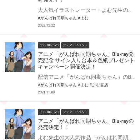
大人気イラストレーター・よむ先生の『がんばれ同期ちゃん』シリーズ単行本化第2弾！！ 『がんばれ同期ちゃん 2』ジーオーティー・MeDu COMICSレーベルより12月28日(水)発売！！！ また今回もA5版判型の通常版に加え、B5版の大判バージョン『おおきい！がんばれ同期ちゃん 2』も画集レーベル GRAPHICTION BOOKSから登場！！ さらに！今回の『おおきい！がんばれ同期ちゃん 2 特装版』は、同期ちゃんの恋のライバル『後輩ちゃん社員証』が付属！！ そして！前巻に引き続きとらのあなでは、よむ先生『がんばれ同期ちゃん 2』の発売を記念して！ 《よむ先生イラストB2タペストリー》付きとらのあな限定版をご用意しました！！ お買い逃しのないよう、是非お求めください！
#がんばれ同期ちゃん
#よむ
2022.12.22
CD・BD/DVD
フェア・イベント
アニメ「がんばれ同期ちゃん」Blu-ray発
売記念 サイン入り台本＆色紙プレゼント
キャンペーン開催決定！
配信アニメ「がんばれ同期ちゃん」のBlu-rayの発売を記念して、 「サイン入り台本＆色紙プレゼントキャンペーン」の開催が決定しました！ 対象店舗にて対象商品をご購入いただいた方の中から抽選で＜キャスト直筆寄書きサイン入り台本＞もしくは＜キャスト直筆寄書きサイン色紙＞をプレゼントいたします！ ぜひご応募ください♪
#がんばれ同期ちゃん
#よむ
#よむ書店
2021.11.08
CD・BD/DVD
フェア・イベント
アニメ「がんばれ同期ちゃん」Blu-rayの
発売決定！！
よむ先生の大人気作品「がんばれ同期ちゃん」がアニメ化！ そして、Blu-rayの発売も決定しました！ とらのあな特典は＜アニメ描き下ろしB2タペストリー＞！ イラストは後日公開になりますので、楽しみお待ちください。 是非この機会にGETしてください！