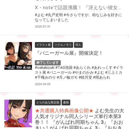
X・noteで話題沸騰！ 『冴えない彼女の育てかた』丸戸史明先生×『がんばれ同期ちゃん』よむ先生の 超豪華タッグで贈る、周回遅れからはじまる新感覚幼なじみラブコメ！ 文庫＆コミックスが8月8日（金）に同時発売決定！ とらのあなでは発売を記念してとらのあな限定版を発売します！ コミックスは「よむ」先生のイラストを使用したB2タペストリー、 文庫は「丸戸史明」先生書き下ろしSS入りの8P小冊子を予定しております。 是非この機会にお求めください！
#よむ
#丸戸史明
#今さらですが、幼なじみを好きに
なってしまいました
2025.07.31
イラスト展
ツクルノモリ
同人
『バニーガール展』開催決定！
終了しています
#oekakizuki
#TAG池袋
#あらくれ
#あれっくす
#イラ
スト展
#バニーガール
#やまのかみ
#よむ
#三上ミカ
#千種みのり
#月ノ輪ガモ
#睦月堂
#雨あられ
2024.04.05
とらのあな限定版
書籍
★共通購入特典画像公開★
よむ先生の大
人気オリジナル同人シリーズ単行本第3
巻！！ 『がんばれ同期ちゃん 3』『おお
きい！がんばれ同期ちゃん 3』『おおき