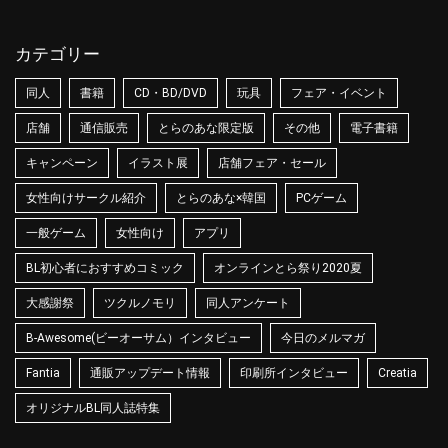
カテゴリー
同人
書籍
CD・BD/DVD
玩具
フェア・イベント
店舗
通信販売
とらのあな限定版
その他
電子書籍
キャンペーン
イラスト展
店舗フェア・セール
女性向けサークル紹介
とらのあな×韓国
PCゲーム
一般ゲーム
女性向け
アプリ
BL初心者におすすめコミック
オンラインとら祭り2020夏
大感謝祭
ツクルノモリ
同人アンケート
B-Awesome(ビーオーサム）インタビュー
今日のメルマガ
Fantia
通販アップデート情報
印刷所インタビュー
Creatia
オリジナルBL同人誌特集