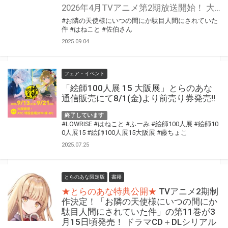
2026年4月TVアニメ第2期放送開始！ 大人気焦れ甘ラブストーリー、短編集第二弾。 『お隣の天使様にいつの間にか駄目人間にされていた件』第11.5巻が9月13日（土）頃に発売！ これまで描かれてきた多数のショートストーリーを集約、かつ書き下ろしを含む、250P超のSS冊子付き特装版も同時発売！ とらのあなでは発売を記念して「特製B5アクリルボード付き」とらのあな限定版を発売いたします。 とらのあな限定版の数は限られていますので是非お早めにお求めください！
#お隣の天使様にいつの間にか駄目人間にされていた
件
#はねこと
#佐伯さん
2025.09.04
フェア・イベント
「絵師100人展 15 大阪展」とらのあな
通信販売にて8/1(金)より前売り券発売!!
終了しています
#LOWRISE
#はねこと
#ふーみ
#絵師100人展
#絵師10
0人展15
#絵師100人展15大阪展
#藤ちょこ
2025.07.25
とらのあな限定版
書籍
★とらのあな特典公開★
TVアニメ2期制
作決定！「お隣の天使様にいつの間にか
駄目人間にされていた件」の第11巻が3
月15日頃発売！ ドラマCD＋DLシリアル