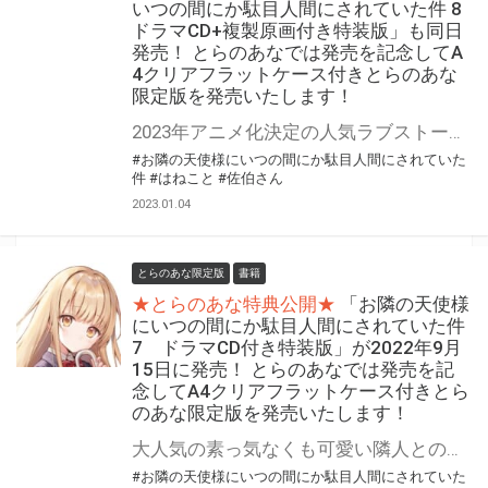
いつの間にか駄目人間にされていた件 8
ドラマCD+複製原画付き特装版」も同日
発売！ とらのあなでは発売を記念してA
4クリアフラットケース付きとらのあな
限定版を発売いたします！
2023年アニメ化決定の人気ラブストーリー最新刊登場！！ 『お隣の天使様にいつの間にか駄目人間にされていた件』最新8巻が2023年1月15日に発売！ 同時発売の8巻特装版は“ドラマCD”付き！ さらに“ドラマCD+複製原画”付きの8巻特装版も同時発売！！ とらのあなでは発売を記念して「A4クリアフラットケース」付きとらのあな限定版をご用意いたしました！ 予約を含め是非ともお早めにお求めください！！
#お隣の天使様にいつの間にか駄目人間にされていた
件
#はねこと
#佐伯さん
2023.01.04
とらのあな限定版
書籍
★とらのあな特典公開★
「お隣の天使様
にいつの間にか駄目人間にされていた件
7 ドラマCD付き特装版」が2022年9月
15日に発売！ とらのあなでは発売を記
念してA4クリアフラットケース付きとら
のあな限定版を発売いたします！
大人気の素っ気なくも可愛い隣人との甘く焦れったい恋の物語 『お隣の天使様にいつの間にか駄目人間にされていた件』最新7巻が2022年9月15日に発売！ 同時発売の7巻特装版はドラマCD付き！ とらのあなでは発売を記念して「A4クリアフラットケース」付きとらのあな限定版をご用意いたしました！ 予約を含め是非ともお早めにお求めください！！
#お隣の天使様にいつの間にか駄目人間にされていた