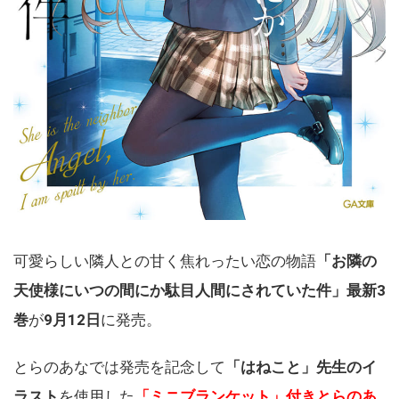
可愛らしい隣人との甘く焦れったい恋の物語
「お隣の
天使様にいつの間にか駄目人間にされていた件」最新3
巻
が
9月12日
に発売。
とらのあなでは発売を記念して
「はねこと」先生のイ
ラスト
を使用した
「ミニブランケット」付きとらのあ