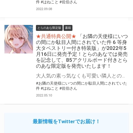
件
#はねこと
#佐伯さん
2022.09.08
とらのあな限定版
書籍
★共通特典公開★
「お隣の天使様にいつ
の間にか駄目人間にされていた件 6 等身
大タペストリー付き特装版」が2022年5
月16日に発売予定！とらのあなでは発売
を記念して、B5アクリルボード付きとら
のあな限定版を発売いたします！
大人気の素っ気なくも可愛い隣人との甘く焦れったい恋の物語 「お隣の天使様にいつの間にか駄目人間にされていた件」最新6巻が2022年5月16日に発売予定！ 同時発売の6巻特装版にはなんと等身大タペストリー付き！ とらのあなでは発売を記念して「B5アクリルボード」付きとらのあな限定版をご用意いたしました！ 更に特装版をご購入の方にはクリアファイルもプレゼント！ 予約を含め是非ともお早めにお求めください！！
#お隣の天使様にいつの間にか駄目人間にされていた
件
#はねこと
#佐伯さん
2022.05.10
最新情報をTwitterでお届け！