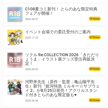
C108夏コミ新刊！ とらのあな限定特典
フェアが開催！
74 Views
2026.08.07
イベント会場での委託受付のご案内
57 Views
2025.11.22
ツクル Re:COLLECTION 2026「きただり
ょうま」イラスト展グッズ受注再販決
定！
49 Views
2026.08.03
河野丼先生（原作・監督：亀山陽平先
生）新刊『銀河特急 ミルキー☆サブウェ
イ 2』が8月25日発売！アクリルスタン
ド付きとらのあな限定版も♥
35 Views
2026.06.06