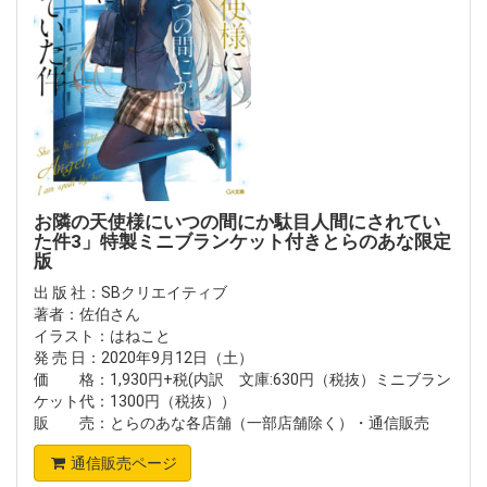
お隣の天使様にいつの間にか駄目人間にされてい
た件3」特製ミニブランケット付きとらのあな限定
版
出 版 社：SBクリエイティブ
著者：佐伯さん
イラスト：はねこと
発 売 日：2020年9月12日（土）
価 格：1,930円+税(内訳 文庫:630円（税抜）ミニブラン
ケット代：1300円（税抜））
販 売：とらのあな各店舗（一部店舗除く）・通信販売
通信販売ページ