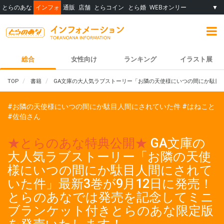
とらのあな
インフォ
通販
店舗
とらコイン
とら婚
WEBオンリー
▼
総合
女性向け
ランキング
イラスト展
TOP
書籍
GA文庫の大人気ラブストーリー「お隣の天使様にいつの間にか駄目人
#お隣の天使様にいつの間にか駄目人間にされていた件
#はねこと
#佐伯さん
★とらのあな特典公開★
GA文庫の
大人気ラブストーリー「お隣の天使
様にいつの間にか駄目人間にされて
いた件」最新3巻が9月12日に発売！
とらのあなでは発売を記念してミニ
ブランケット付きとらのあな限定版