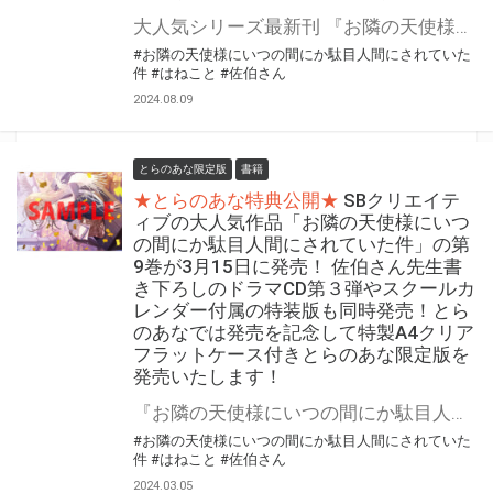
大人気シリーズ最新刊 『お隣の天使様にいつの間にか駄目人間にされていた件』の第10巻が9月14日に発売！ はねこと先生描きおろしイラストを使用したアクリルジオラマ付き特装版も同時発売！ とらのあなでは発売を記念して「特製A4クリアフラットケース付き」とらのあな限定版を発売いたします。 とらのあな限定版の数は限られていますので是非お早めにお求めください！
#お隣の天使様にいつの間にか駄目人間にされていた
件
#はねこと
#佐伯さん
2024.08.09
とらのあな限定版
書籍
★とらのあな特典公開★
SBクリエイテ
ィブの大人気作品「お隣の天使様にいつ
の間にか駄目人間にされていた件」の第
9巻が3月15日に発売！ 佐伯さん先生書
き下ろしのドラマCD第３弾やスクールカ
レンダー付属の特装版も同時発売！とら
のあなでは発売を記念して特製A4クリア
フラットケース付きとらのあな限定版を
発売いたします！
『お隣の天使様にいつの間にか駄目人間にされていた件9』が3月15日(金)に発売！ 佐伯さん先生書き下ろしのドラマCD第３弾やスクールカレンダー付属の特装版も同時発売！ とらのあなでは発売を記念して「特製A4クリアフラットケース付き」とらのあな限定版を発売いたします。 とらのあな限定版の数は限られていますので是非お早めにお求めください！
#お隣の天使様にいつの間にか駄目人間にされていた
件
#はねこと
#佐伯さん
2024.03.05