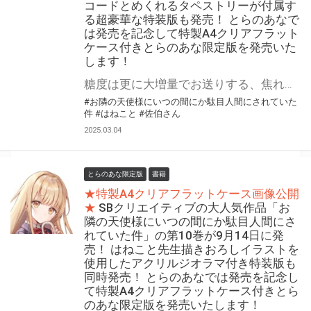
コードとめくれるタペストリーが付属す
る超豪華な特装版も発売！ とらのあなで
は発売を記念して特製A4クリアフラット
ケース付きとらのあな限定版を発売いた
します！
糖度は更に大増量でお送りする、焦れ焦れ甘々ラブストーリー！TVアニメ2期制作決定！ 『お隣の天使様にいつの間にか駄目人間にされていた件』第11巻が3月15日(土)頃に発売！ ドラマCD＋DLシリアルコードとめくれるタペストリーが付属する超豪華な特装版も発売！ ドラマCD第4弾は、著者の佐伯さん先生書き下ろしストーリーを収録。 めくれるタペストリーは、イラストレーターのはねこと先生描き下ろしイラストでお送りします！ とらのあなでは発売を記念して「特製A4クリアフラットケース付き」とらのあな限定版を発売いたします。 とらのあな限定版の数は限られていますので是非お早めにお求めください！
#お隣の天使様にいつの間にか駄目人間にされていた
件
#はねこと
#佐伯さん
2025.03.04
とらのあな限定版
書籍
★特製A4クリアフラットケース画像公開
★
SBクリエイティブの大人気作品「お
隣の天使様にいつの間にか駄目人間にさ
れていた件」の第10巻が9月14日に発
売！ はねこと先生描きおろしイラストを
使用したアクリルジオラマ付き特装版も
同時発売！ とらのあなでは発売を記念し
て特製A4クリアフラットケース付きとら
のあな限定版を発売いたします！