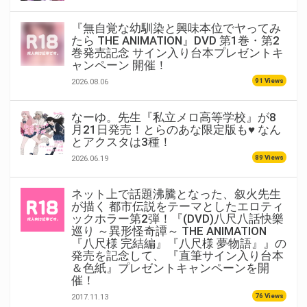
『無自覚な幼馴染と興味本位でヤってみ
たら THE ANIMATION』DVD 第1巻・第2
巻発売記念 サイン入り台本プレゼントキ
ャンペーン 開催！
91 Views
2026.08.06
なーゆ。先生『私立メロ高等学校』が8
月21日発売！とらのあな限定版も♥ なん
とアクスタは3種！
89 Views
2026.06.19
ネット上で話題沸騰となった、叙火先生
が描く 都市伝説をテーマとしたエロティ
ックホラー第2弾！『(DVD)八尺八話快樂
巡り ～異形怪奇譚～ THE ANIMATION
『八尺様 完結編』『八尺様 夢物語』』の
発売を記念して、 『直筆サイン入り台本
＆色紙』プレゼントキャンペーンを開
催！
76 Views
2017.11.13