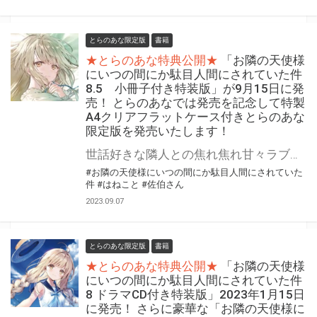
とらのあな限定版
書籍
★とらのあな特典公開★
「お隣の天使様
にいつの間にか駄目人間にされていた件
8.5 小冊子付き特装版」が9月15日に発
売！ とらのあなでは発売を記念して特製
A4クリアフラットケース付きとらのあな
限定版を発売いたします！
世話好きな隣人との焦れ焦れ甘々ラブストーリー！ 『お隣の天使様にいつの間にか駄目人間にされていた件』最新8.5巻が2023年9月15日に発売！ 同時発売の8.5巻特装版にはファン必携の小冊子付き！！ 小冊子は100ページ超を予定し、収録短編は３本、すべて佐伯さん先生がこの小冊子用に書き下ろしたものになります！ とらのあなでは発売を記念して「特製A4クリアフラットケース付き」とらのあな限定版を発売いたします。 とらのあな限定版の数は限られていますので是非お早めにお求めください！
#お隣の天使様にいつの間にか駄目人間にされていた
件
#はねこと
#佐伯さん
2023.09.07
とらのあな限定版
書籍
★とらのあな特典公開★
「お隣の天使様
にいつの間にか駄目人間にされていた件
8 ドラマCD付き特装版」2023年1月15日
に発売！ さらに豪華な「お隣の天使様に