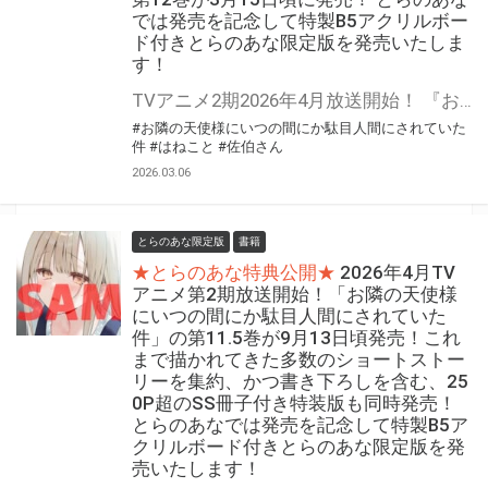
では発売を記念して特製B5アクリルボー
ド付きとらのあな限定版を発売いたしま
す！
TVアニメ2期2026年4月放送開始！ 『お隣の天使様にいつの間にか駄目人間にされていた件』の第12巻が3月15日頃に発売！ ドラマCD＋DLシリアルコード＆スクールカレンダー付き特装版も！ とらのあなでは発売を記念して「特製B5アクリルボード付き」とらのあな限定版を発売いたします。 とらのあな限定版の数は限られていますので是非お早めにお求めください！
#お隣の天使様にいつの間にか駄目人間にされていた
件
#はねこと
#佐伯さん
2026.03.06
とらのあな限定版
書籍
★とらのあな特典公開★
2026年4月TV
アニメ第2期放送開始！「お隣の天使様
にいつの間にか駄目人間にされていた
件」の第11.5巻が9月13日頃発売！これ
まで描かれてきた多数のショートストー
リーを集約、かつ書き下ろしを含む、25
0P超のSS冊子付き特装版も同時発売！
とらのあなでは発売を記念して特製B5ア
クリルボード付きとらのあな限定版を発
売いたします！