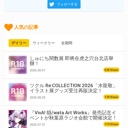
フォローする
人気の記事
デイリー
ウィークリー
全期間
しゅにち関数展 即將在虎之穴台北店舉
辦！
425 Views
2026.08.07
ツクル Re:COLLECTION 2026「水龍敬」
イラスト展グッズ受注再販決定！
170 Views
2026.08.03
『VivA! 緜/wata Art Works』発売記念イ
ベントが秋葉原ラジオ会館で開催決定！
119 Views
2026.07.31