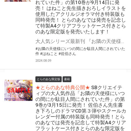
れていた件」の第10巻が9月14日に発
売！ はねこと先生描きおろしイラストを
使用したアクリルジオラマ付き特装版も
同時発売！ とらのあなでは発売を記念し
て特製A4クリアフラットケース付きとら
のあな限定版を発売いたします！
大人気シリーズ最新刊 『お隣の天使様にいつの間にか駄目人間にされていた件』の第10巻が9月14日に発売！ はねこと先生描きおろしイラストを使用したアクリルジオラマ付き特装版も同時発売！ とらのあなでは発売を記念して「特製A4クリアフラットケース付き」とらのあな限定版を発売いたします。 とらのあな限定版の数は限られていますので是非お早めにお求めください！
#お隣の天使様にいつの間にか駄目人間にされていた
件
#はねこと
#佐伯さん
2024.08.09
とらのあな限定版
書籍
★とらのあな特典公開★
SBクリエイテ
ィブの大人気作品「お隣の天使様にいつ
の間にか駄目人間にされていた件」の第
9巻が3月15日に発売！ 佐伯さん先生書
き下ろしのドラマCD第３弾やスクールカ
レンダー付属の特装版も同時発売！とら
のあなでは発売を記念して特製A4クリア
フラットケース付きとらのあな限定版を