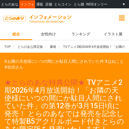
とらのあな
インフォ
通販
店舗
とらコイン
とら婚
WEBオンリー
▼
総合
女性向け
ランキング
イラスト展
TOP
とらのあな限定版
書籍
TVアニメ2期2026年4月放送開始！「お隣
#お隣の天使様にいつの間にか駄目人間にされていた件
#はねこと
#佐伯さん
★とらのあな特典公開★
TVアニメ2
期2026年4月放送開始！「お隣の天
使様にいつの間にか駄目人間にされ
ていた件」の第12巻が3月15日頃に
発売！ とらのあなでは発売を記念し
て特製B5アクリルボード付きとらの