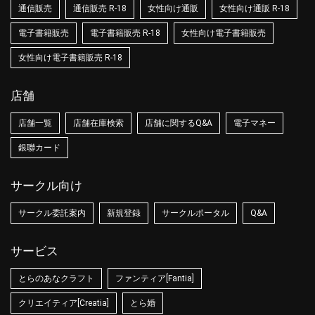
通信販売
通信販売 R-18
女性向け通販
女性向け通販 R-18
電子書籍販売
電子書籍販売 R-18
女性向け電子書籍販売
女性向け電子書籍販売 R-18
店舗
店舗一覧
店舗在庫検索
店舗に関するQ&A
電子マネー
銀聯カード
サークル向け
サークル委託案内
新規登録
サークルポータル
Q&A
サービス
とらのあなクラフト
ファンティア[Fantia]
クリエイティア[Creatia]
とら婚