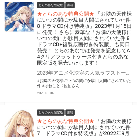
とらのあな限定版
書籍
★とらのあな特典公開★
「お隣の天使様
にいつの間にか駄目人間にされていた件
8 ドラマCD付き特装版」2023年1月15日
に発売！ さらに豪華な「お隣の天使様に
いつの間にか駄目人間にされていた件 8
ドラマCD+複製原画付き特装版」も同日
発売！ とらのあなでは発売を記念してA
4クリアフラットケース付きとらのあな
限定版を発売いたします！
2023年アニメ化決定の人気ラブストーリー最新刊登場！！ 『お隣の天使様にいつの間にか駄目人間にされていた件』最新8巻が2023年1月15日に発売！ 同時発売の8巻特装版は“ドラマCD”付き！ さらに“ドラマCD+複製原画”付きの8巻特装版も同時発売！！ とらのあなでは発売を記念して「A4クリアフラットケース」付きとらのあな限定版をご用意いたしました！ 予約を含め是非ともお早めにお求めください！！
#お隣の天使様にいつの間にか駄目人間にされていた
件
#はねこと
#佐伯さん
2023.01.04
とらのあな限定版
書籍
★とらのあな特典公開★
「お隣の天使様
にいつの間にか駄目人間にされていた件
7 ドラマCD付き特装版」が2022年9月