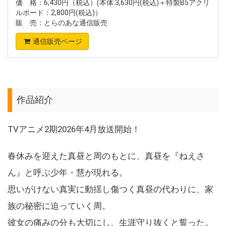
価 格：6,430円（税込）(本体:3,630円(税込)＋特製B5アクリ
ルボード：2,800円(税込)）
販 売：とらのあな通信販売
通信販売ページ
作品紹介
TVアニメ2期2026年4月放送開始！
春休みを迎えた真昼と周のもとに、真昼を『ねえさ
ん』と呼ぶ少年・慧が現れる。
思いがけない真実に動揺し傷つく真昼の代わりに、家
族の秘密に迫っていく周。
彼女の痛みの分も大切にし、生涯守り抜くと誓った。