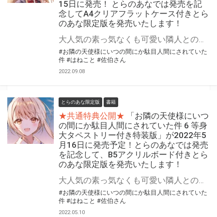
15日に発売！ とらのあなでは発売を記
念してA4クリアフラットケース付きとら
のあな限定版を発売いたします！
大人気の素っ気なくも可愛い隣人との甘く焦れったい恋の物語 『お隣の天使様にいつの間にか駄目人間にされていた件』最新7巻が2022年9月15日に発売！ 同時発売の7巻特装版はドラマCD付き！ とらのあなでは発売を記念して「A4クリアフラットケース」付きとらのあな限定版をご用意いたしました！ 予約を含め是非ともお早めにお求めください！！
#お隣の天使様にいつの間にか駄目人間にされていた
件
#はねこと
#佐伯さん
2022.09.08
とらのあな限定版
書籍
★共通特典公開★
「お隣の天使様にいつ
の間にか駄目人間にされていた件 6 等身
大タペストリー付き特装版」が2022年5
月16日に発売予定！とらのあなでは発売
を記念して、B5アクリルボード付きとら
のあな限定版を発売いたします！
大人気の素っ気なくも可愛い隣人との甘く焦れったい恋の物語 「お隣の天使様にいつの間にか駄目人間にされていた件」最新6巻が2022年5月16日に発売予定！ 同時発売の6巻特装版にはなんと等身大タペストリー付き！ とらのあなでは発売を記念して「B5アクリルボード」付きとらのあな限定版をご用意いたしました！ 更に特装版をご購入の方にはクリアファイルもプレゼント！ 予約を含め是非ともお早めにお求めください！！
#お隣の天使様にいつの間にか駄目人間にされていた
件
#はねこと
#佐伯さん
2022.05.10