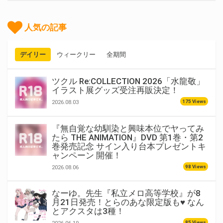
人気の記事
デイリー
ウィークリー
全期間
ツクル Re:COLLECTION 2026「水龍敬」
イラスト展グッズ受注再販決定！
175 Views
2026.08.03
『無自覚な幼馴染と興味本位でヤってみ
たら THE ANIMATION』DVD 第1巻・第2
巻発売記念 サイン入り台本プレゼントキ
ャンペーン 開催！
98 Views
2026.08.06
なーゆ。先生『私立メロ高等学校』が8
月21日発売！とらのあな限定版も♥ なん
とアクスタは3種！
85 Views