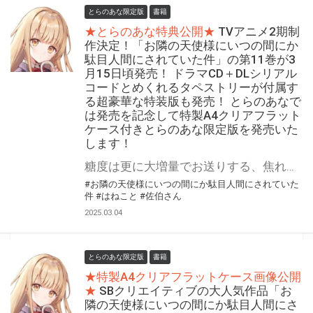
とらのあな限定版
書籍
★とらのあな特典公開★
TVアニメ2期制
作決定！「お隣の天使様にいつの間にか
駄目人間にされていた件」の第11巻が3
月15日頃発売！ ドラマCD＋DLシリアル
コードとめくれるタペストリーが付属す
る超豪華な特装版も発売！ とらのあなで
は発売を記念して特製A4クリアフラット
ケース付きとらのあな限定版を発売いた
します！
糖度は更に大増量でお送りする、焦れ焦れ甘々ラブストーリー！TVアニメ2期制作決定！ 『お隣の天使様にいつの間にか駄目人間にされていた件』第11巻が3月15日(土)頃に発売！ ドラマCD＋DLシリアルコードとめくれるタペストリーが付属する超豪華な特装版も発売！ ドラマCD第4弾は、著者の佐伯さん先生書き下ろしストーリーを収録。 めくれるタペストリーは、イラストレーターのはねこと先生描き下ろしイラストでお送りします！ とらのあなでは発売を記念して「特製A4クリアフラットケース付き」とらのあな限定版を発売いたします。 とらのあな限定版の数は限られていますので是非お早めにお求めください！
#お隣の天使様にいつの間にか駄目人間にされていた
件
#はねこと
#佐伯さん
2025.03.04
とらのあな限定版
書籍
★特製A4クリアフラットケース画像公開
★
SBクリエイティブの大人気作品「お
隣の天使様にいつの間にか駄目人間にさ