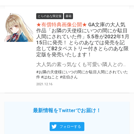
とらのあな限定版
書籍
★有償特典画像公開★
GA文庫の大人気
作品「お隣の天使様にいつの間にか駄目
人間にされていた件」5.5巻が2022年1月
15日に発売！ とらのあなでは発売を記
念してB2タペストリー付きとらのあな限
定版を発売いたします！
大人気の素っ気なくも可愛い隣人との甘く焦れったい恋の物語 「お隣の天使様にいつの間にか駄目人間にされていた件」最新5.5巻が2022年1月15日に発売。 5.5巻では書き下ろしを含め、過去のSSが掲載されたファン必携の小冊子付き特装版も同時発売！ とらのあなでは発売を記念して「B2タペストリー」付きとらのあな限定版をご用意！ とらのあな限定版は限られておりますので予約を含め是非ともお早めにお求めください！！
#お隣の天使様にいつの間にか駄目人間にされていた
件
#はねこと
#佐伯さん
2021.12.16
最新情報をTwitterでお届け！
フォローする