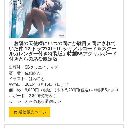
「お隣の天使様にいつの間にか駄目人間にされて
いた件 12 ドラマCD＋DLシリアルコード＆スクー
ルカレンダー付き特装版」特製B5アクリルボード
付きとらのあな限定版
出版社：SBクリエイティブ
著 者：佐伯さん
イラスト：はねこと
発売日：2026年3月15日（日）頃
価 格：8,080円（税込）(本体:5,280円(税込)＋特製B5アクリ
ルボード：2,800円(税込)）
販 売：とらのあな通信販売
通信販売ページ