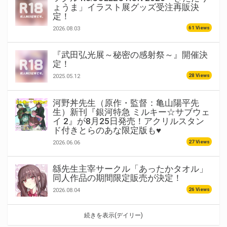
ょうま」イラスト展グッズ受注再販決
定！
61 Views
2026.08.03
『武田弘光展～秘密の感射祭～』開催決
定！
28 Views
2025.05.12
河野丼先生（原作・監督：亀山陽平先
生）新刊『銀河特急 ミルキー☆サブウェ
イ 2』が8月25日発売！アクリルスタン
ド付きとらのあな限定版も♥
27 Views
2026.06.06
緜先生主宰サークル「あったかタオル」
同人作品の期間限定販売が決定！
26 Views
2026.08.04
続きを表示(デイリー)