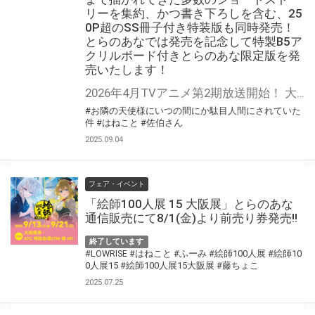
リーを集約、かつ書き下ろしを含む、25
0P超のSS冊子付き特装版も同時発売！
とらのあなでは発売を記念して特製B5ア
クリルボード付きとらのあな限定版を発
売いたします！
2026年4月TVアニメ第2期放送開始！ 大人気焦れ甘ラブストーリー、短編集第二弾。 『お隣の天使様にいつの間にか駄目人間にされていた件』第11.5巻が9月13日（土）頃に発売！ これまで描かれてきた多数のショートストーリーを集約、かつ書き下ろしを含む、250P超のSS冊子付き特装版も同時発売！ とらのあなでは発売を記念して「特製B5アクリルボード付き」とらのあな限定版を発売いたします。 とらのあな限定版の数は限られていますので是非お早めにお求めください！
#お隣の天使様にいつの間にか駄目人間にされていた
件
#はねこと
#佐伯さん
2025.09.04
フェア・イベント
「絵師100人展 15 大阪展」とらのあな
通信販売にて8/1(金)より前売り券発売!!
終了しています
#LOWRISE
#はねこと
#ふーみ
#絵師100人展
#絵師10
0人展15
#絵師100人展15大阪展
#藤ちょこ
2025.07.25