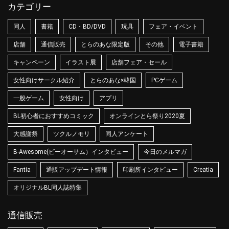
カテゴリー
同人
書籍
CD・BD/DVD
玩具
フェア・イベント
店舗
通信販売
とらのあな限定版
その他
電子書籍
キャンペーン
イラスト展
店舗フェア・セール
女性向けサークル紹介
とらのあな×韓国
PCゲーム
一般ゲーム
女性向け
アプリ
BL初心者におすすめコミック
オンラインとら祭り2020夏
大感謝祭
ツクルノモリ
同人アンケート
B-Awesome(ビーオーサム）インタビュー
今日のメルマガ
Fantia
通販アップデート情報
印刷所インタビュー
Creatia
オリジナルBL同人誌特集
通信販売