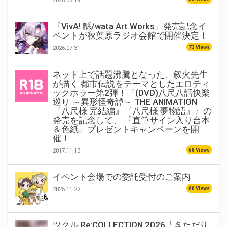
2026.06.19
『VivA! 緜/wata Art Works』発売記念イ
ベントが秋葉原ラジオ会館で開催決定！
73 Views
2026.07.31
ネット上で話題沸騰となった、叙火先生
が描く 都市伝説をテーマとしたエロティ
ックホラー第2弾！『(DVD)八尺八話快樂
巡り ～異形怪奇譚～ THE ANIMATION
『八尺様 完結編』『八尺様 夢物語』』の
発売を記念して、 『直筆サイン入り台本
＆色紙』プレゼントキャンペーンを開
催！
68 Views
2017.11.13
イベント会場での委託受付のご案内
66 Views
2025.11.22
ツクル Re:COLLECTION 2026「きただり