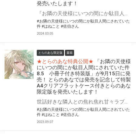
発売いたします！
『お隣の天使様にいつの間にか駄目人間にされていた件9』が3月15日(金)に発売！ 佐伯さん先生書き下ろしのドラマCD第３弾やスクールカレンダー付属の特装版も同時発売！ とらのあなでは発売を記念して「特製A4クリアフラットケース付き」とらのあな限定版を発売いたします。 とらのあな限定版の数は限られていますので是非お早めにお求めください！
#お隣の天使様にいつの間にか駄目人間にされていた
件
#はねこと
#佐伯さん
2024.03.05
とらのあな限定版
書籍
★とらのあな特典公開★
「お隣の天使様
にいつの間にか駄目人間にされていた件
8.5 小冊子付き特装版」が9月15日に発
売！ とらのあなでは発売を記念して特製
A4クリアフラットケース付きとらのあな
限定版を発売いたします！
世話好きな隣人との焦れ焦れ甘々ラブストーリー！ 『お隣の天使様にいつの間にか駄目人間にされていた件』最新8.5巻が2023年9月15日に発売！ 同時発売の8.5巻特装版にはファン必携の小冊子付き！！ 小冊子は100ページ超を予定し、収録短編は３本、すべて佐伯さん先生がこの小冊子用に書き下ろしたものになります！ とらのあなでは発売を記念して「特製A4クリアフラットケース付き」とらのあな限定版を発売いたします。 とらのあな限定版の数は限られていますので是非お早めにお求めください！
#お隣の天使様にいつの間にか駄目人間にされていた
件
#はねこと
#佐伯さん
2023.09.07