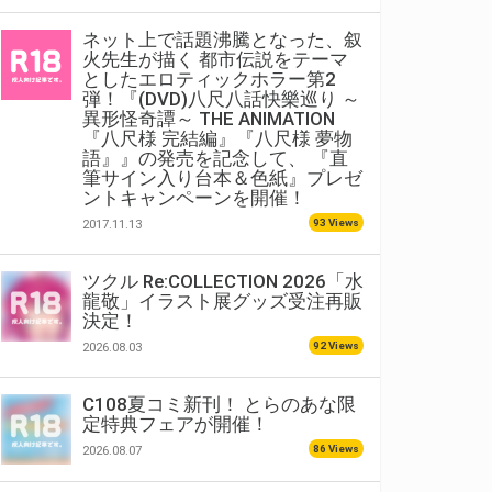
ネット上で話題沸騰となった、叙
火先生が描く 都市伝説をテーマ
としたエロティックホラー第2
弾！『(DVD)八尺八話快樂巡り ～
異形怪奇譚～ THE ANIMATION
『八尺様 完結編』『八尺様 夢物
語』』の発売を記念して、 『直
筆サイン入り台本＆色紙』プレゼ
ントキャンペーンを開催！
93 Views
2017.11.13
ツクル Re:COLLECTION 2026「水
龍敬」イラスト展グッズ受注再販
決定！
92 Views
2026.08.03
C108夏コミ新刊！ とらのあな限
定特典フェアが開催！
86 Views
2026.08.07