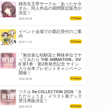
緜先生主宰サークル「あったかタ
オル」同人作品の期間限定販売が
決定！
77 Views
2026.08.04
イベント会場での委託受付のご案
内
52 Views
2025.11.22
『無自覚な幼馴染と興味本位でヤ
ってみたら THE ANIMATION』DV
D 第1巻・第2巻発売記念 サイン
入り台本プレゼントキャンペーン
開催！
51 Views
2026.08.06
ツクル Re:COLLECTION 2026「き
ただりょうま」イラスト展グッズ
受注再販決定！
40 Views
2026.08.03