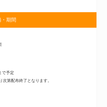
舗・期間
売
)まで予定
り次第配布終了となります。