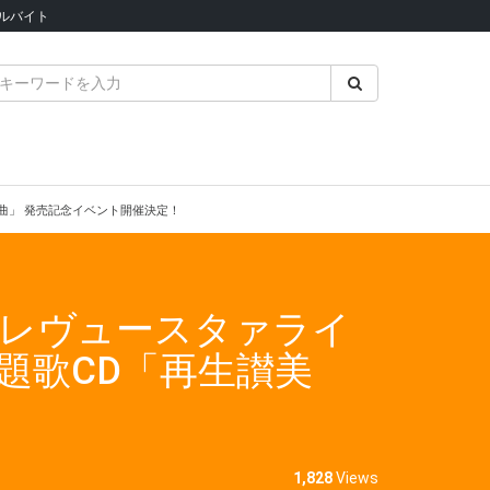
ルバイト
曲」 発売記念イベント開催決定！
 レヴュースタァライ
題歌CD「再生讃美
1,828
Views