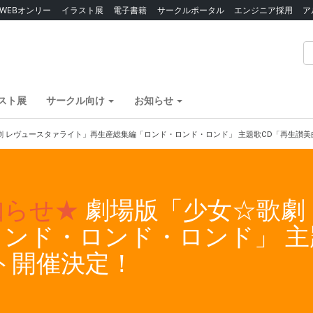
WEBオンリー
イラスト展
電子書籍
サークルポータル
エンジニア採用
ア
スト展
サークル向け
お知らせ
劇 レヴュースタァライト」再生産総集編「ロンド・ロンド・ロンド」 主題歌CD「再生讃美
知らせ★
劇場版「少女☆歌劇
ンド・ロンド・ロンド」 主
ト開催決定！