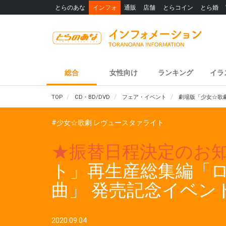
とらのあな
インフォ
通販
店舗
とらコイン
とら婚
総合
女性向け
ランキング
イラ
TOP
CD・BD/DVD
フェア・イベント
劇場版「少女☆歌
#少女☆歌劇 レヴュースタァライト
★振替日程決定のお
ト」再生産総集編「ロ
曲」 発売記念イベン
2020.09.04