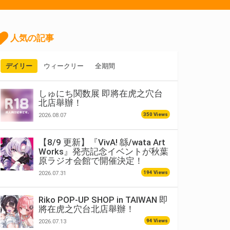
人気の記事
デイリー
ウィークリー
全期間
しゅにち関数展 即將在虎之穴台
北店舉辦！
350 Views
2026.08.07
【8/9 更新】『VivA! 緜/wata Art
Works』発売記念イベントが秋葉
原ラジオ会館で開催決定！
194 Views
2026.07.31
Riko POP-UP SHOP in TAIWAN 即
將在虎之穴台北店舉辦！
94 Views
2026.07.13