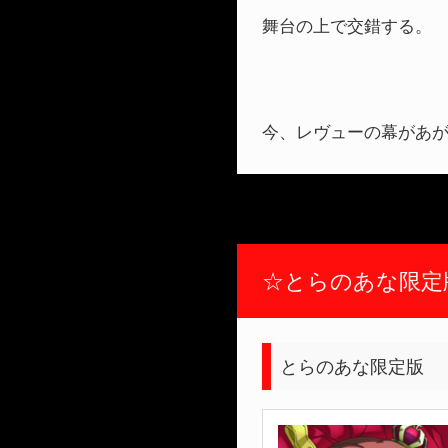
舞台の上で交錯する。
今、レヴューの幕があ
☆とらのあな限定
とらのあな限定版