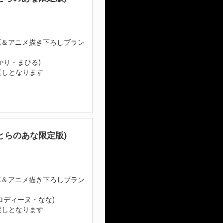
X＆アニメ描き下ろしブラン
かり・まひる)
お渡しとなります
2(とらのあな限定版)
X＆アニメ描き下ろしブラン
ロディーヌ・なな)
お渡しとなります