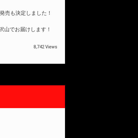
」の発売も決定しました！
沢山でお届けします！
8,742 Views