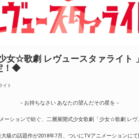
少女☆歌劇 レヴュースタァライト
定！◆
ライト
－お持ちなさい あなたの望んだその星を－
ニメーションで紡ぐ、二層展開式少女歌劇「少女☆歌劇 レヴ
大級の話題作が2018年7月、ついにTVアニメーションに