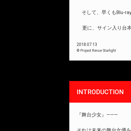
そして、早くもBlu-
更に、サイン入り台
2018.07.13
© Project Revue Starlight
INTRODUCTION
『舞台少女』———
それは未来の舞台女優