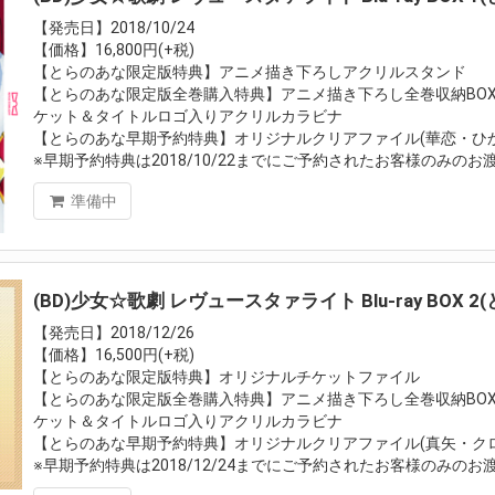
【発売日】2018/10/24
【価格】16,800円(+税)
【とらのあな限定版特典】アニメ描き下ろしアクリルスタンド
【とらのあな限定版全巻購入特典】アニメ描き下ろし全巻収納BO
ケット＆タイトルロゴ入りアクリルカラビナ
【とらのあな早期予約特典】オリジナルクリアファイル(華恋・ひ
※早期予約特典は2018/10/22までにご予約されたお客様のみの
準備中
(BD)少女☆歌劇 レヴュースタァライト Blu-ray BOX 
【発売日】2018/12/26
【価格】16,500円(+税)
【とらのあな限定版特典】オリジナルチケットファイル
【とらのあな限定版全巻購入特典】アニメ描き下ろし全巻収納BO
ケット＆タイトルロゴ入りアクリルカラビナ
【とらのあな早期予約特典】オリジナルクリアファイル(真矢・ク
※早期予約特典は2018/12/24までにご予約されたお客様のみの