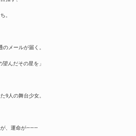
たち。
通のメールが届く。
の望んだその星を」
た9人の舞台少女。
が、運命が———