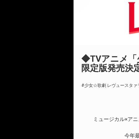
◆TVアニメ「
限定版発売決
#少女☆歌劇 レヴュースタァ
ミュージカル×ア
今年最