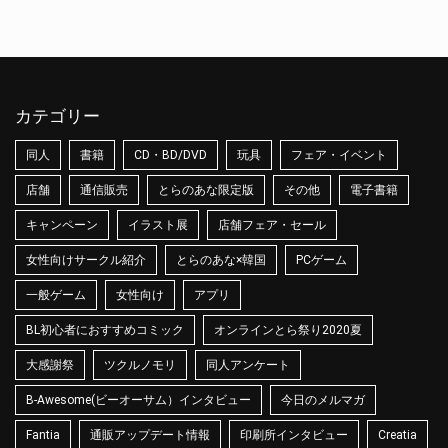
カテゴリー
同人
書籍
CD・BD/DVD
玩具
フェア・イベント
店舗
通信販売
とらのあな限定版
その他
電子書籍
キャンペーン
イラスト展
店舗フェア・セール
女性向けサークル紹介
とらのあな×韓国
PCゲーム
一般ゲーム
女性向け
アプリ
BL初心者におすすめコミック
オンラインとら祭り2020夏
大感謝祭
ツクルノモリ
同人アンケート
B-Awesome(ビーオーサム）インタビュー
今日のメルマガ
Fantia
通販アップデート情報
印刷所インタビュー
Creatia