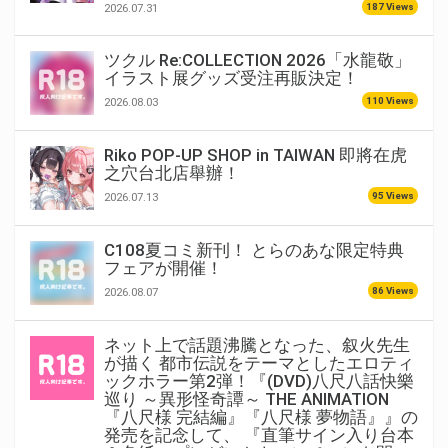
187 Views
2026.07.31
ツクル Re:COLLECTION 2026「水龍敬」
イラスト展グッズ受注再販決定！
110 Views
2026.08.03
Riko POP-UP SHOP in TAIWAN 即將在虎
之穴台北店舉辦！
95 Views
2026.07.13
C108夏コミ新刊！ とらのあな限定特典
フェアが開催！
86 Views
2026.08.07
ネット上で話題沸騰となった、叙火先生
が描く 都市伝説をテーマとしたエロティ
ックホラー第2弾！『(DVD)八尺八話快樂
巡り ～異形怪奇譚～ THE ANIMATION
『八尺様 完結編』『八尺様 夢物語』』の
発売を記念して、 『直筆サイン入り台本