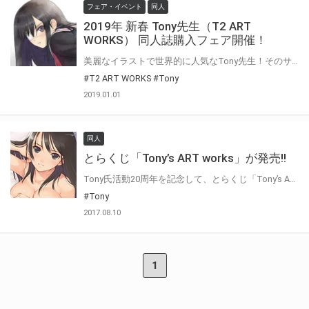
フェア・イベント
同人
2019年 新春 Tony先生（T2 ART
WORKS） 同人誌購入フェア開催！
美麗なイラストで世界的に人気なTony先生！そのサークルである「T2 ART WORKS」の 新刊・既刊同時購入フェアを開催します！ 今回で6弾となる「Tony MAGAZINE」の発売を記念し、とらのあなでは 今まで発売された既刊、そして今回の新刊を同時購入頂いたお客様に先着にて とらのあなオリジナルA3クリアポスターをプレゼントします！ 数に限りがありますので、これを機に既刊を購入しそびれた方は、新刊と合わせて 是非ご購入下さい！
#T2 ART WORKS
#Tony
2019.01.01
同人
とらくじ「Tony’s ART works」が発売!!
Tony氏活動20周年を記念して、とらくじ「Tony’s ART works」の発売が決定！ Tony氏の美麗イラストを使用したグッズはファン必携のアイテムです！
#Tony
2017.08.10
1