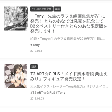
とらのあな限定版
書籍
「Tony」先生のラフ＆線画集集が7/1に
発売！ とらのあなでは発売を記念して
B2タペストリー付きとらのあな限定版を
発売します！
絵師・Tony先生のラフ＆線画集が2019年7月1日に発売！ オリジナル作品を中心に、普段はなかなかお目にかかることができない、 珠玉のラフ＆線画を厳選収録されています！ とらのあなでは本作の発売を記念して「Tony」先生の美麗イラストを使用した 「B2タペストリ−付きとらのあな限定版」を発売いたします。 是非この機会にお買い求めください！
#Tony
2019.06.11
玩具
T2 ART☆GIRLS「メイド風水着娘 栗山え
みり」フィギュア発売決定！
大人気イラストレーターTony先生のオリジナルイラストシリーズ <<T2 ART☆GIRLS>>より、「メイド風水着娘」栗山えみりがフィギュアで登場！ イラストを完全に表現した、メイド風の水着と かわいらしく見上げた表情をお手元でお楽しみください！！ とらのあな特典はTony先生のイラストを使用したポストカードです♪ 必ず手に入れたい方はお早めに店頭または通販にてぜひご予約ください。
#T2 ART☆GIRLS
#Tony
2019.06.03