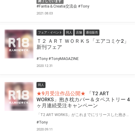
終了しています
#Fantia＆Creatia交流会
#Tony
2021.08.03
フェア・イベント
同人
店舗
通信販売
Ｔ２ ＡＲＴ ＷＯＲＫＳ「エアコミケ2」
新刊フェア
#Tony
#TonyMAGAZINE
2020.12.31
同人
★9月受注作品公開★
「T2 ART
WORKS」抱き枕カバー＆タペストリー 4
ヶ月連続受注キャンペーン
「T2 ART WORKS」がこれまでにリリースした抱き枕カバー＆タペストリーのリニューアル版を4か月連続で受注！ 今回の受注のために、最新の生地に加えて色彩等を調整した完全リニューアル版になります！
#Tony
2020.09.11