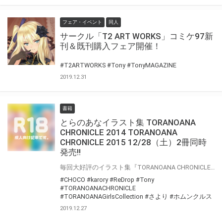
フェア・イベント
同人
サークル「T2 ART WORKS」コミケ97新
刊＆既刊購入フェア開催！
#T2ARTWORKS
#Tony
#TonyMAGAZINE
2019.12.31
書籍
とらのあなイラスト集 TORANOANA
CHRONICLE 2014 TORANOANA
CHRONICLE 2015 12/28（土）2冊同時
発売!!
毎回大好評のイラスト集『TORANOANA CHRONICLE』新作がついに登場！！ 今回は【2014年版】【2015年版】の2冊同時！！ コミケカタログ特典「TORANOANA Girls Collection」で使用されたイラストを始めとした、貴重なオリジナルイラストの数々を大量収録！ 本シリーズの特徴はなんといっても、豪華すぎる作家陣！ 【2014年版】にさより先生、Tony先生、ホムンクルス先生、 【2015年版】にはReDrop先生、CHOCO先生、karory先生のイラストが収録され、 その他にも魅力的な作家陣が参加★さらに今回も成年向けになって、 18禁の脱衣差分のイラストもしっかり掲載！！ とらのあなの軌跡を彩った、美麗なイラストを贅沢に味わえる、 『TORANOANA CHRONICLE 2014』 『TORANOANA CHRONICLE 2015』を 是非ご覧ください！
#CHOCO
#karory
#ReDrop
#Tony
#TORANOANACHRONICLE
#TORANOANAGirlsCollection
#さより
#ホムンクルス
2019.12.27