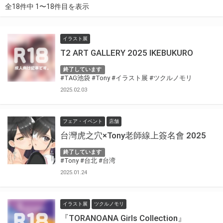
全18件中 1〜18件目を表示
イラスト展
T2 ART GALLERY 2025 IKEBUKURO
終了しています
#TAG池袋
#Tony
#イラスト展
#ツクルノモリ
2025.02.03
フェア・イベント
店舗
台灣虎之穴×Tony老師線上簽名會 2025
終了しています
#Tony
#台北
#台湾
2025.01.24
イラスト展
ツクルノモリ
『TORANOANA Girls Collection』