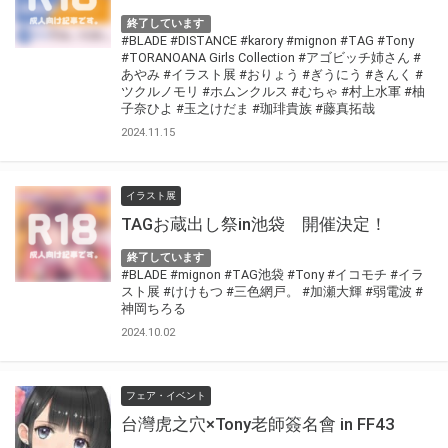
終了しています
#BLADE
#DISTANCE
#karory
#mignon
#TAG
#Tony
#TORANOANA Girls Collection
#アゴビッチ姉さん
#
あやみ
#イラスト展
#おりょう
#ぎうにう
#きんく
#
ツクルノモリ
#ホムンクルス
#むちゃ
#村上水軍
#柚
子奈ひよ
#玉之けだま
#珈琲貴族
#藤真拓哉
2024.11.15
イラスト展
TAGお蔵出し祭in池袋 開催決定！
終了しています
#BLADE
#mignon
#TAG池袋
#Tony
#イコモチ
#イラ
スト展
#けけもつ
#三色網戸。
#加瀬大輝
#弱電波
#
神岡ちろる
2024.10.02
フェア・イベント
台灣虎之穴×Tony老師簽名會 in FF43