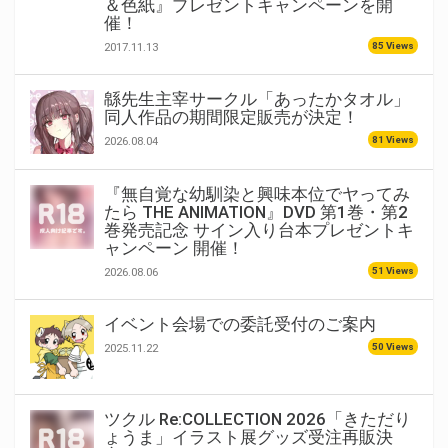
＆色紙』プレゼントキャンペーンを開
催！
85 Views
2017.11.13
緜先生主宰サークル「あったかタオル」
同人作品の期間限定販売が決定！
81 Views
2026.08.04
『無自覚な幼馴染と興味本位でヤってみ
たら THE ANIMATION』DVD 第1巻・第2
巻発売記念 サイン入り台本プレゼントキ
ャンペーン 開催！
51 Views
2026.08.06
イベント会場での委託受付のご案内
50 Views
2025.11.22
ツクル Re:COLLECTION 2026「きただり
ょうま」イラスト展グッズ受注再販決