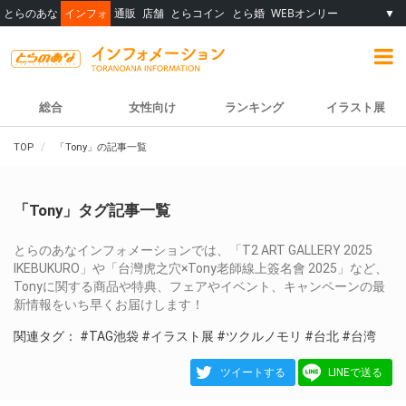
とらのあな
インフォ
通販
店舗
とらコイン
とら婚
WEBオンリー
▼
総合
女性向け
ランキング
イラスト展
TOP
「Tony」の記事一覧
「Tony」タグ記事一覧
とらのあなインフォメーションでは、「T2 ART GALLERY 2025
IKEBUKURO」や「台灣虎之穴×Tony老師線上簽名會 2025」など、
Tonyに関する商品や特典、フェアやイベント、キャンペーンの最
新情報をいち早くお届けします！
関連タグ：
#TAG池袋
#イラスト展
#ツクルノモリ
#台北
#台湾
ツイートする
LINEで送る