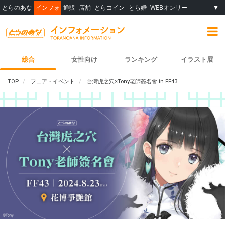
とらのあな
インフォ
通販
店舗
とらコイン
とら婚
WEBオンリー
▼
総合
女性向け
ランキング
イラスト展
TOP
フェア・イベント
台灣虎之穴×Tony老師簽名會 in FF43