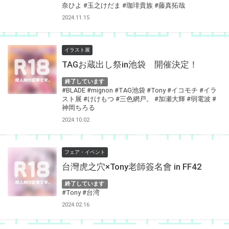
奈ひよ
#玉之けだま
#珈琲貴族
#藤真拓哉
2024.11.15
イラスト展
TAGお蔵出し祭in池袋 開催決定！
終了しています
#BLADE
#mignon
#TAG池袋
#Tony
#イコモチ
#イラ
スト展
#けけもつ
#三色網戸。
#加瀬大輝
#弱電波
#
神岡ちろる
2024.10.02
フェア・イベント
台灣虎之穴×Tony老師簽名會 in FF42
終了しています
#Tony
#台湾
2024.02.16