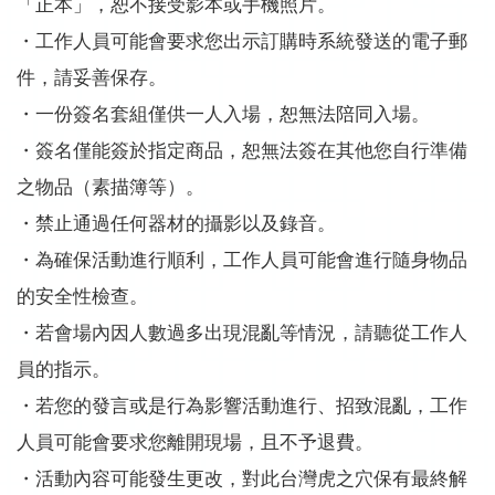
「正本」，恕不接受影本或手機照片。
・工作人員可能會要求您出示訂購時系統發送的電子郵
件，請妥善保存。
・一份簽名套組僅供一人入場，恕無法陪同入場。
・簽名僅能簽於指定商品，恕無法簽在其他您自行準備
之物品（素描簿等）。
・禁止通過任何器材的攝影以及錄音。
・為確保活動進行順利，工作人員可能會進行隨身物品
的安全性檢查。
・若會場內因人數過多出現混亂等情況，請聽從工作人
員的指示。
・若您的發言或是行為影響活動進行、招致混亂，工作
人員可能會要求您離開現場，且不予退費。
・活動內容可能發生更改，對此台灣虎之穴保有最終解