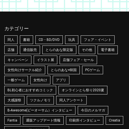
カテゴリー
同人
書籍
CD・BD/DVD
玩具
フェア・イベント
店舗
通信販売
とらのあな限定版
その他
電子書籍
キャンペーン
イラスト展
店舗フェア・セール
女性向けサークル紹介
とらのあな×韓国
PCゲーム
一般ゲーム
女性向け
アプリ
BL初心者におすすめコミック
オンラインとら祭り2020夏
大感謝祭
ツクルノモリ
同人アンケート
B-Awesome(ビーオーサム）インタビュー
今日のメルマガ
Fantia
通販アップデート情報
印刷所インタビュー
Creatia