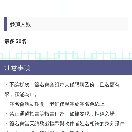
参加人數
最多 50名
注意事項
・不論梯次，簽名會套組每人僅限購乙份，且名額有
限，額滿為止。
・簽名會活動期間，老師僅親簽於簽名色紙上。
・禁止通過拍賣等轉賣行為。如被發現，拒絕入場。
・簽名會當天請務必攜帶與收件者姓名相符的身分證件