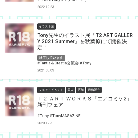
2022.12.23
イラスト展
Tony先生のイラスト展『T2 ART GALLER
Y 2021 Summer』を秋葉原にて開催決
定！
終了しています
#Fantia＆Creatia交流会
#Tony
2021.08.03
フェア・イベント
同人
店舗
通信販売
Ｔ２ ＡＲＴ ＷＯＲＫＳ「エアコミケ2」
新刊フェア
#Tony
#TonyMAGAZINE
2020.12.31