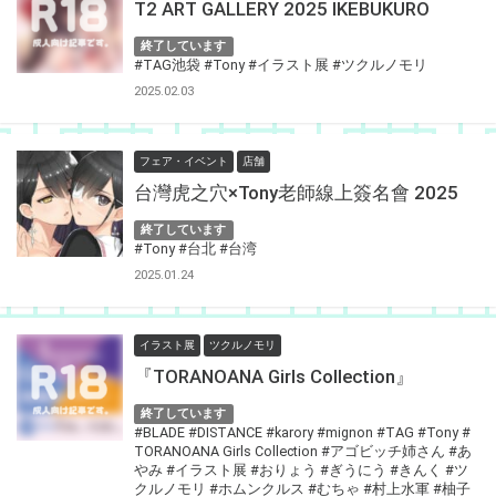
T2 ART GALLERY 2025 IKEBUKURO
終了しています
#TAG池袋
#Tony
#イラスト展
#ツクルノモリ
2025.02.03
フェア・イベント
店舗
台灣虎之穴×Tony老師線上簽名會 2025
終了しています
#Tony
#台北
#台湾
2025.01.24
イラスト展
ツクルノモリ
『TORANOANA Girls Collection』
終了しています
#BLADE
#DISTANCE
#karory
#mignon
#TAG
#Tony
#
TORANOANA Girls Collection
#アゴビッチ姉さん
#あ
やみ
#イラスト展
#おりょう
#ぎうにう
#きんく
#ツ
クルノモリ
#ホムンクルス
#むちゃ
#村上水軍
#柚子