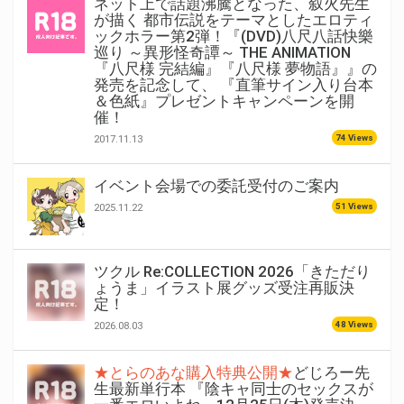
ネット上で話題沸騰となった、叙火先生
が描く 都市伝説をテーマとしたエロティ
ックホラー第2弾！『(DVD)八尺八話快樂
巡り ～異形怪奇譚～ THE ANIMATION
『八尺様 完結編』『八尺様 夢物語』』の
発売を記念して、 『直筆サイン入り台本
＆色紙』プレゼントキャンペーンを開
催！
74 Views
2017.11.13
イベント会場での委託受付のご案内
51 Views
2025.11.22
ツクル Re:COLLECTION 2026「きただり
ょうま」イラスト展グッズ受注再販決
定！
48 Views
2026.08.03
★とらのあな購入特典公開★
どじろー先
生最新単行本 『陰キャ同士のセックスが