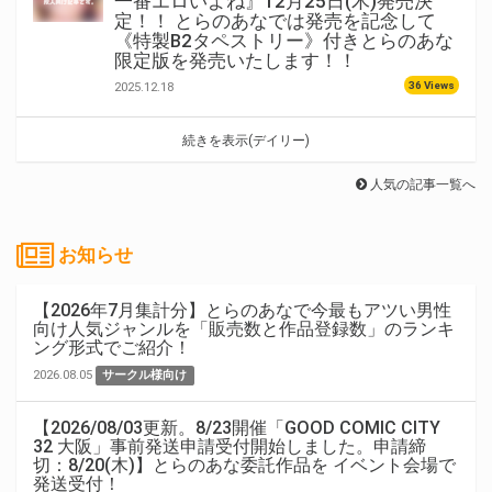
一番エロいよね』12月25日(木)発売決
定！！ とらのあなでは発売を記念して
《特製B2タペストリー》付きとらのあな
限定版を発売いたします！！
36 Views
2025.12.18
続きを表示(デイリー)
人気の記事一覧へ
お知らせ
【2026年7月集計分】とらのあなで今最もアツい男性
向け人気ジャンルを「販売数と作品登録数」のランキ
ング形式でご紹介！
2026.08.05
サークル様向け
【2026/08/03更新。8/23開催「GOOD COMIC CITY
32 大阪」事前発送申請受付開始しました。申請締
切：8/20(木)】とらのあな委託作品を イベント会場で
発送受付！