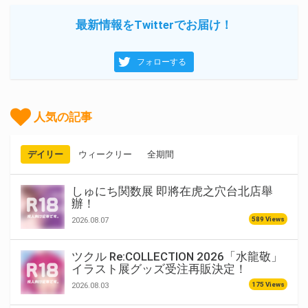
最新情報をTwitterでお届け！
フォローする
人気の記事
デイリー
ウィークリー
全期間
しゅにち関数展 即將在虎之穴台北店舉
辦！
589 Views
2026.08.07
ツクル Re:COLLECTION 2026「水龍敬」
イラスト展グッズ受注再販決定！
175 Views
2026.08.03