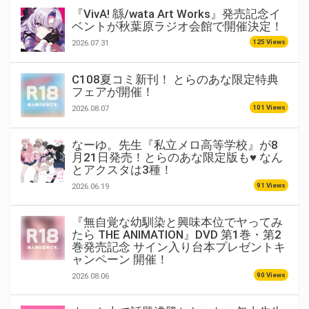
『VivA! 緜/wata Art Works』発売記念イ
ベントが秋葉原ラジオ会館で開催決定！
125 Views
2026.07.31
C108夏コミ新刊！ とらのあな限定特典
フェアが開催！
101 Views
2026.08.07
なーゆ。先生『私立メロ高等学校』が8
月21日発売！とらのあな限定版も♥ なん
とアクスタは3種！
91 Views
2026.06.19
『無自覚な幼馴染と興味本位でヤってみ
たら THE ANIMATION』DVD 第1巻・第2
巻発売記念 サイン入り台本プレゼントキ
ャンペーン 開催！
90 Views
2026.08.06