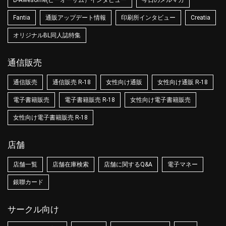
B-Awesome(ビーオーサム）インタビュー
今日のメルマガ
Fantia
通販アップデート情報
印刷所インタビュー
Creatia
オリジナルBL同人誌特集
通信販売
通信販売
通信販売 R-18
女性向け通販
女性向け通販 R-18
電子書籍販売
電子書籍販売 R-18
女性向け電子書籍販売
女性向け電子書籍販売 R-18
店舗
店舗一覧
店舗在庫検索
店舗に関するQ&A
電子マネー
銀聯カード
サークル向け