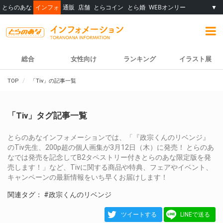
とらのあな
インフォ
通販
店舗
とらコイン
とら婚
WEBオンリー
▼
総合
女性向け
ランキング
イラスト展
TOP
「Tiv」の記事一覧
「Tiv」タグ記事一覧
とらのあなインフォメーションでは、「『政宗くんのリベンジ』
のTiv先生、200p超の個人画集が3月12日（木）に発売！ とらのあ
なでは発売を記念してB2タペストリー付きとらのあな限定版を発
売します！」など、Tivに関する商品や特典、フェアやイベント、
キャンペーンの最新情報をいち早くお届けします！
関連タグ：
#政宗くんのリベンジ
ツイートする
LINEで送る