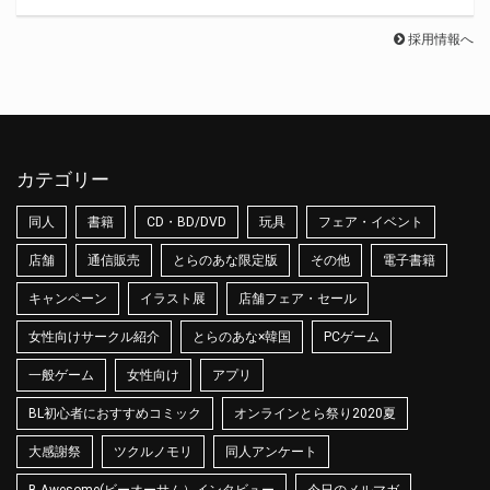
採用情報へ
カテゴリー
同人
書籍
CD・BD/DVD
玩具
フェア・イベント
店舗
通信販売
とらのあな限定版
その他
電子書籍
キャンペーン
イラスト展
店舗フェア・セール
女性向けサークル紹介
とらのあな×韓国
PCゲーム
一般ゲーム
女性向け
アプリ
BL初心者におすすめコミック
オンラインとら祭り2020夏
大感謝祭
ツクルノモリ
同人アンケート