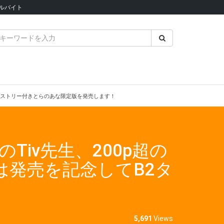
ルバイト
タペストリー付きとらのあな限定版を発売します！
iv先生、200p超の
は発売を記念してB2タ
5,691
Views