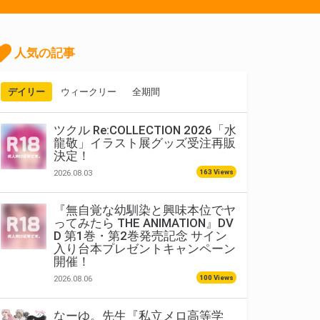
人気の記事
デイリー
ウィークリー
全期間
ツクル Re:COLLECTION 2026「水
龍敬」イラスト展グッズ受注再販
決定！
163 Views
2026.08.03
『無自覚な幼馴染と興味本位でヤ
ってみたら THE ANIMATION』DV
D 第1巻・第2巻発売記念 サイン
入り台本プレゼントキャンペーン
開催！
100 Views
2026.08.06
なーゆ。先生『私立メロ高等学