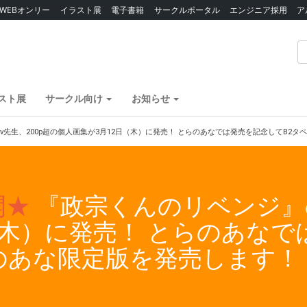
WEBオンリー
イラスト展
電子書籍
サークルポータル
エンジニア採用
ア
スト展
サークル向け
お知らせ
v先生、200p超の個人画集が3月12日（木）に発売！ とらのあなでは発売を記念してB2
開★
『政宗くんのリベンジ』のT
（木）に発売！ とらのあなで
のあな限定版を発売します！