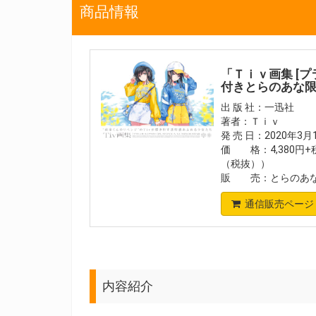
商品情報
「Ｔｉｖ画集 [
付きとらのあな
出 版 社：一迅社
著者：Ｔｉｖ
発 売 日：2020年3
価 格：4,380円+
（税抜））
販 売：とらのあな
通信販売ページ
内容紹介