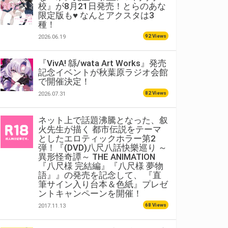
校』が8月21日発売！とらのあな
限定版も♥ なんとアクスタは3
種！
92 Views
2026.06.19
『VivA! 緜/wata Art Works』発売
記念イベントが秋葉原ラジオ会館
で開催決定！
82 Views
2026.07.31
ネット上で話題沸騰となった、叙
火先生が描く 都市伝説をテーマ
としたエロティックホラー第2
弾！『(DVD)八尺八話快樂巡り ～
異形怪奇譚～ THE ANIMATION
『八尺様 完結編』『八尺様 夢物
語』』の発売を記念して、 『直
筆サイン入り台本＆色紙』プレゼ
ントキャンペーンを開催！
68 Views
2017.11.13