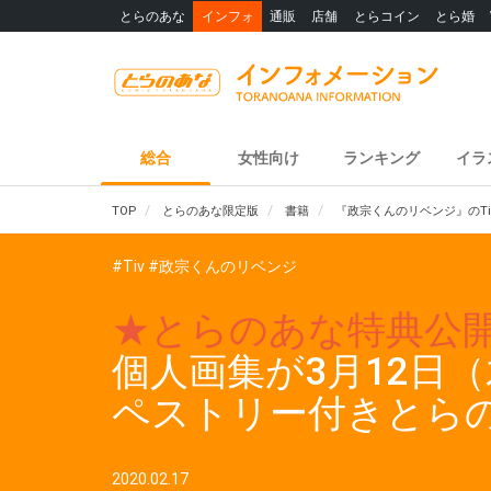
とらのあな
インフォ
通販
店舗
とらコイン
とら婚
総合
女性向け
ランキング
イラ
TOP
とらのあな限定版
書籍
『政宗くんのリベンジ』のTi
#Tiv
#政宗くんのリベンジ
★とらのあな特典公
個人画集が3月12日
ペストリー付きとら
2020.02.17