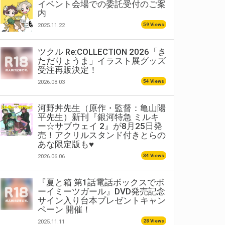
イベント会場での委託受付のご案
内
59 Views
2025.11.22
ツクル Re:COLLECTION 2026「き
ただりょうま」イラスト展グッズ
受注再販決定！
54 Views
2026.08.03
河野丼先生（原作・監督：亀山陽
平先生）新刊『銀河特急 ミルキ
ー☆サブウェイ 2』が8月25日発
売！アクリルスタンド付きとらの
あな限定版も♥
34 Views
2026.06.06
『夏と箱 第1話電話ボックスでボ
ーイミーツガール』DVD発売記念
サイン入り台本プレゼントキャン
ペーン 開催！
28 Views
2025.11.11