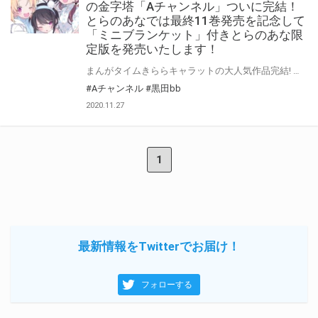
の金字塔「Aチャンネル」ついに完結！
とらのあなでは最終11巻発売を記念して
「ミニブランケット」付きとらのあな限
定版を発売いたします！
まんがタイムきららキャラットの大人気作品完結! 学園日常4コマの金字塔「Aチャンネル」が12月25日発売の11巻にて完結！ とらのあなでは完結を記念してミニブランケットの限定版を発売いたします。 イラストは黒田bb先生が今回のミニブランケット用に描き下ろした、 雑誌表紙の衣装差分イラストになります! 今までお買い上げのお客様も、完結を期に一気に読んでみたいというお客様も 是非この機会にお買い求めください！
#Aチャンネル
#黒田bb
2020.11.27
1
最新情報をTwitterでお届け！
フォローする