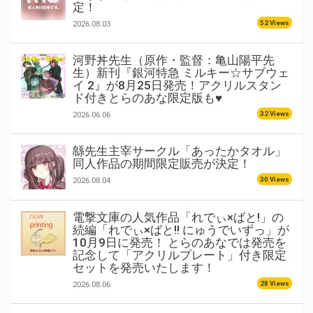
定！
52 Views
2026.08.03
河野丼先生（原作・監督：亀山陽平先
生）新刊『銀河特急 ミルキー☆サブウェ
イ 2』が8月25日発売！アクリルスタン
ド付きとらのあな限定版も♥
32 Views
2026.06.06
緜先生主宰サークル「あったかタオル」
同人作品の期間限定販売が決定！
30 Views
2026.08.04
電撃文庫の人気作品「れでぃ×ばと!」の
続編「れでぃ×ばと!! にゅうでいずっ」が
10月9日に発売！ とらのあなでは発売を
記念して「アクリルプレート」付き限定
セットを発売いたします！
28 Views
2026.08.06