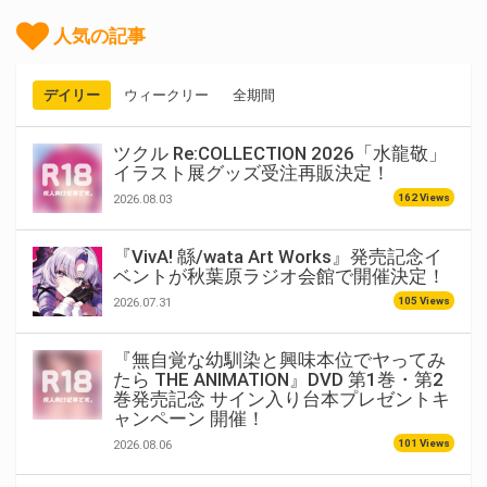
人気の記事
デイリー
ウィークリー
全期間
ツクル Re:COLLECTION 2026「水龍敬」
イラスト展グッズ受注再販決定！
162 Views
2026.08.03
『VivA! 緜/wata Art Works』発売記念イ
ベントが秋葉原ラジオ会館で開催決定！
105 Views
2026.07.31
『無自覚な幼馴染と興味本位でヤってみ
たら THE ANIMATION』DVD 第1巻・第2
巻発売記念 サイン入り台本プレゼントキ
ャンペーン 開催！
101 Views
2026.08.06