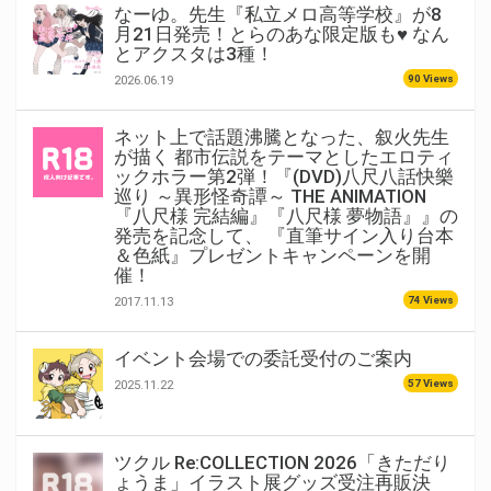
なーゆ。先生『私立メロ高等学校』が8
月21日発売！とらのあな限定版も♥ なん
とアクスタは3種！
90 Views
2026.06.19
ネット上で話題沸騰となった、叙火先生
が描く 都市伝説をテーマとしたエロティ
ックホラー第2弾！『(DVD)八尺八話快樂
巡り ～異形怪奇譚～ THE ANIMATION
『八尺様 完結編』『八尺様 夢物語』』の
発売を記念して、 『直筆サイン入り台本
＆色紙』プレゼントキャンペーンを開
催！
74 Views
2017.11.13
イベント会場での委託受付のご案内
57 Views
2025.11.22
ツクル Re:COLLECTION 2026「きただり
ょうま」イラスト展グッズ受注再販決