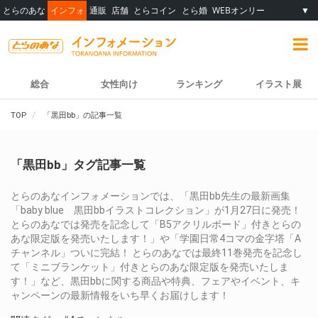
とらのあな
インフォ
通販
店舗
とらコイン
とら婚
WEBオンリー
▼
総合
女性向け
ランキング
イラスト展
TOP
「黒田bb」の記事一覧
「黒田bb」タグ記事一覧
とらのあなインフォメーションでは、「黒田bb先生の最新画集
「baby blue 黒田bbイラストコレクション」が1月27日に発売！
とらのあなでは発売を記念して「B5アクリルボード」付きとらの
あな限定版を発売いたします！」や「学園日常4コマの金字塔「A
チャンネル」ついに完結！ とらのあなでは最終11巻発売を記念し
て「ミニブランケット」付きとらのあな限定版を発売いたしま
す！」など、黒田bbに関する商品や特典、フェアやイベント、キ
ャンペーンの最新情報をいち早くお届けします！