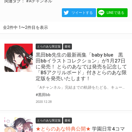
関連タグ：
#Aチャンネル
ツイートする
LINEで送る
全2件中 1〜2件目を表示
とらのあな限定版
書籍
黒田bb先生の最新画集「baby blue 黒
田bbイラストコレクション」が1月27日
に発売！ とらのあなでは発売を記念して
「B5アクリルボード」付きとらのあな限
定版を発売いたします！
「Aチャンネル」完結までの軌跡をたどる、キュートでポップな黒田bb画集の第2弾!! 黒田bb先生の最新画集「baby blue 黒田bbイラストコレクション」が1月27日に発売！ とらのあなでは最新画集を記念して「B5アクリルボード」付の限定版を発売いたします。 イラストは黒田bb先生の描き下ろしイラスト！ 是非この機会にお買い求めください！
#黒田bb
2020.12.28
とらのあな限定版
書籍
★とらのあな特典公開★
学園日常4コマ