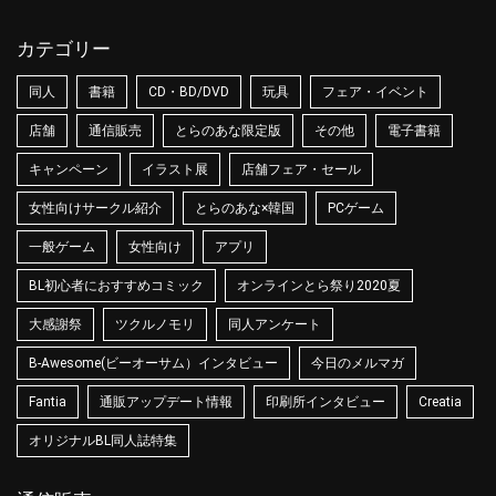
カテゴリー
同人
書籍
CD・BD/DVD
玩具
フェア・イベント
店舗
通信販売
とらのあな限定版
その他
電子書籍
キャンペーン
イラスト展
店舗フェア・セール
女性向けサークル紹介
とらのあな×韓国
PCゲーム
一般ゲーム
女性向け
アプリ
BL初心者におすすめコミック
オンラインとら祭り2020夏
大感謝祭
ツクルノモリ
同人アンケート
B-Awesome(ビーオーサム）インタビュー
今日のメルマガ
Fantia
通販アップデート情報
印刷所インタビュー
Creatia
オリジナルBL同人誌特集