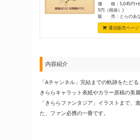
価 格：5,045円+税
5円（税抜）)
販 売：とらのあな
通信販売ページ
内容紹介
「Aチャンネル」完結までの軌跡をたどる、
きららキャラット表紙やカラー原稿の美
「きららファンタジア」イラストまで、進
た、ファン必携の一冊です。