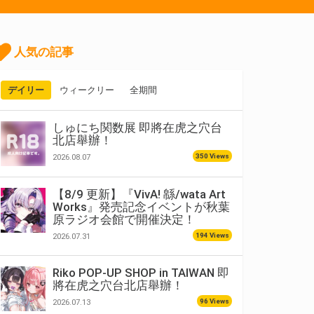
人気の記事
デイリー
ウィークリー
全期間
しゅにち関数展 即將在虎之穴台
北店舉辦！
350 Views
2026.08.07
【8/9 更新】『VivA! 緜/wata Art
Works』発売記念イベントが秋葉
原ラジオ会館で開催決定！
194 Views
2026.07.31
Riko POP-UP SHOP in TAIWAN 即
將在虎之穴台北店舉辦！
96 Views
2026.07.13