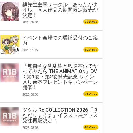
緜先生主宰サークル「あったかタ
オル」同人作品の期間限定販売が
決定！
77 Views
2026.08.04
イベント会場での委託受付のご案
内
52 Views
2025.11.22
『無自覚な幼馴染と興味本位でヤ
ってみたら THE ANIMATION』DV
D 第1巻・第2巻発売記念 サイン
入り台本プレゼントキャンペーン
開催！
51 Views
2026.08.06
ツクル Re:COLLECTION 2026「き
ただりょうま」イラスト展グッズ
受注再販決定！
40 Views
2026.08.03