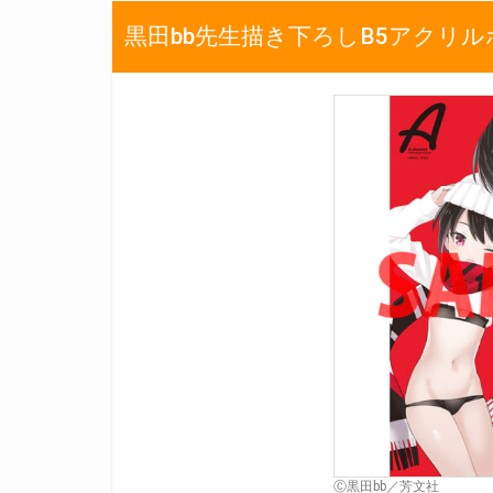
黒田bb先生描き下ろしB5アクリ
Ⓒ黒田bb／芳文社