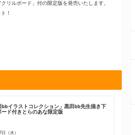
アクリルボード」付の限定版を発売いたします。
スト！
e 黒田bbイラストコレクション」黒田bb先生描き下
ボード付きとらのあな限定版
27日（水）