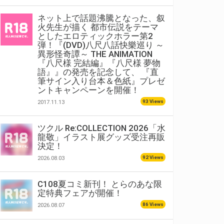
ネット上で話題沸騰となった、叙
火先生が描く 都市伝説をテーマ
としたエロティックホラー第2
弾！『(DVD)八尺八話快樂巡り ～
異形怪奇譚～ THE ANIMATION
『八尺様 完結編』『八尺様 夢物
語』』の発売を記念して、 『直
筆サイン入り台本＆色紙』プレゼ
ントキャンペーンを開催！
93 Views
2017.11.13
ツクル Re:COLLECTION 2026「水
龍敬」イラスト展グッズ受注再販
決定！
92 Views
2026.08.03
C108夏コミ新刊！ とらのあな限
定特典フェアが開催！
86 Views
2026.08.07