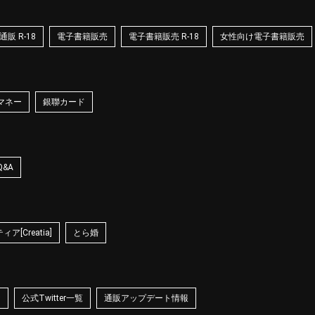
販 R-18
電子書籍販売
電子書籍販売 R-18
女性向け電子書籍販売
マネー
銀聯カード
Q&A
ア[Creatia]
とら婚
☆
公式Twitter一覧
通販アップデート情報