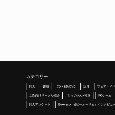
カテゴリー
同人
書籍
CD・BD/DVD
玩具
フェア・イ
女性向けサークル紹介
とらのあな×韓国
PCゲーム
同人アンケート
B-Awesome(ビーオーサム）インタビュ