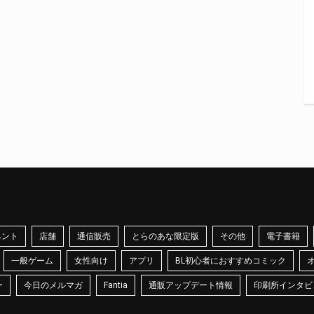
ベント
店舗
通信販売
とらのあな限定版
その他
電子書籍
一般ゲーム
女性向け
アプリ
BL初心者におすすめコミック
ー
今日のメルマガ
Fantia
通販アップデート情報
印刷所インタビ