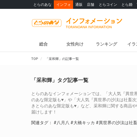
とらのあな
インフォ
通販
店舗
とらコイン
とら婚
総合
女性向け
ランキング
イラ
TOP
「采和輝」の記事一覧
「采和輝」タグ記事一覧
とらのあなインフォメーションでは、「大人気『異世界の
のあな限定版も♥」や「大人気『異世界の沙汰は社畜次第
きとらのあな限定版も♥」など、采和輝に関する商品
届けします！
関連タグ：
#八月八
#大橋キッカ
#異世界の沙汰は社