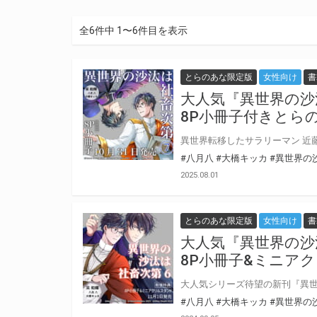
全6件中 1〜6件目を表示
とらのあな限定版
女性向け
書
大人気『異世界の沙汰
8P小冊子付きとら
#八月八
#大橋キッカ
#異世界の
2025.08.01
とらのあな限定版
女性向け
書
大人気『異世界の沙
8P小冊子&ミニア
#八月八
#大橋キッカ
#異世界の