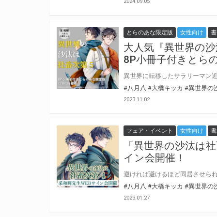
2024.09.05
とらのあな限定版
女性向け
書
大人気『異世界の沙
8P小冊子付きとら
#八月八
#大橋キッカ
#異世界の
2023.11.02
フェア・イベント
女性向け
書
「異世界の沙汰は社
イン会開催！
#八月八
#大橋キッカ
#異世界の
2023.01.27