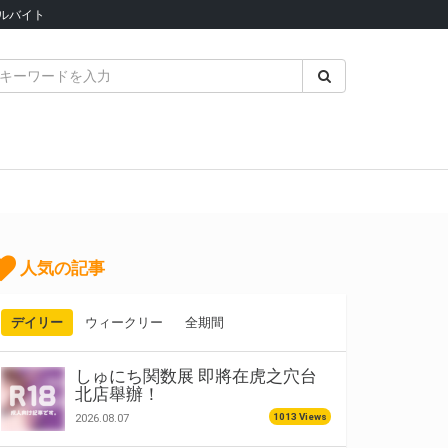
ルバイト
人気の記事
デイリー
ウィークリー
全期間
しゅにち関数展 即將在虎之穴台
北店舉辦！
1013 Views
2026.08.07