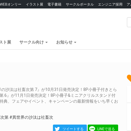
WEBオンリー
イラスト展
電子書籍
サークルポータル
エンジニア採用
ア
スト展
サークル向け
お知らせ
沙汰は社畜次第 7』が10月31日発売決定！8P小冊子付きとら
 6』が11月1日発売決定！8P小冊子&ミニアクリルスタンド付
や特典、フェアやイベント、キャンペーンの最新情報をいち早くお
畜次第
#異世界の沙汰は社畜次
ツイートする
LINEで送る