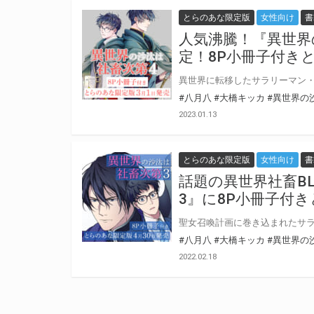
とらのあな限定版
女性向け
書
人気沸騰！『異世界
定！8P小冊子付き
#八月八
#大橋キッカ
#異世界の
2023.01.13
とらのあな限定版
女性向け
書
話題の異世界社畜B
3』に8P小冊子付
#八月八
#大橋キッカ
#異世界の
2022.02.18