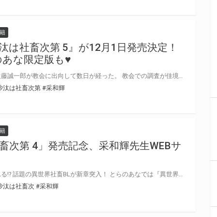
籍
汰は社畜次第 5』が12月1日発売決定！
のあな限定版も♥
異世界に転移したサラリーマン近藤誠一郎が教会に出向して数日が経った。 教会での調査が佳境を迎えるなか最後の瘴気浄化遠征も終わろうとしていた。 しかし、誠一郎を残し遠征に参加していたアレシュは危険な魔獣討伐に直接向かうことに……。 ロマーニ王国の国教でもあるアブラーン教、その教会の役割とは？ そして誠一郎が近づくことのできない御神体とは？ 離れ離れになった二人が想うのは─── 描き下ろし番外編「旅路の無事は想い次第」も収録!! 大人気『異世界の沙汰は社畜次第』第5巻が12月1日発売！ とらのあなでは刊行を記念して描き下ろし漫画&書き下ろしSS入り8P小冊子付きとらのあな限定版を発売致します♥ 店舗・通販にて予約開始！とらのあな限定版は数量限定生産となりますので、お早めにご予約下さい！
沙汰は社畜次第
#采和輝
籍
畜次第 4」発売記念、采和輝先生WEBサ
避ければ避けるほど同居させられる!? 話題の異世界社畜BLが新章突入！ とらのあなでは『異世界の沙汰は社畜次第 4』の発売を記念して、采和輝先生のWEBサイン会の開催が決定致しました！ この貴重な機会、皆様ぜひ奮ってご応募くださいませ☆
沙汰は社畜次
#采和輝