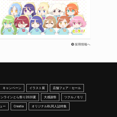
採用情報へ
キャンペーン
イラスト展
店舗フェア・セール
オンラインとら祭り2020夏
大感謝祭
ツクルノモリ
ュー
Creatia
オリジナルBL同人誌特集