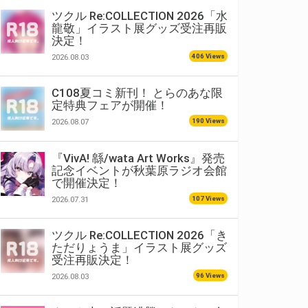
ツクル Re:COLLECTION 2026「水
龍敬」イラスト展グッズ受注再販
決定！
406 Views
2026.08.03
C108夏コミ新刊！ とらのあな限
定特典フェアが開催！
190 Views
2026.08.07
『VivA! 緜/wata Art Works』発売
記念イベントが秋葉原ラジオ会館
で開催決定！
107 Views
2026.07.31
ツクル Re:COLLECTION 2026「き
ただりょうま」イラスト展グッズ
受注再販決定！
96 Views
2026.08.03