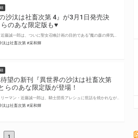
籍
の沙汰は社畜次第 4』が3月1日発売決
とらのあな限定版も♥
異世界に転移したサラリーマン・近藤誠一郎は、ついに聖女召喚計画の目的である”魔の森の瘴気浄化遠征”に帯同する。 森の最深部で命を危険にさらす誠一郎を、盾となって護る騎士団長アレシュ。 誠一郎の機転で瘴気問題に立ち向かい、アレシュもまた思いがけない提案で誠一郎を驚かせるのだった。 二人の距離はさらに近づいて―― 新章突入！ 避ければ避けるほど同居させられる!? 話題の異世界社畜BLの第四巻が発売決定！ とらのあなでは刊行を記念して描き下ろし漫画&書き下ろしSS入り8P小冊子付きとらのあな限定版を発売致します♥ とらのあな池袋店・通販にて予約開始！とらのあな限定版は数量限定生産となりますので、お早めにご予約下さい！
沙汰は社畜次第
#采和輝
籍
L待望の新刊『異世界の沙汰は社畜次第
きとらのあな限定版が登場！
聖女召喚計画に巻き込まれたサラリーマン・近藤誠一郎は、騎士団長アレシュに世話を焼かれながら異世界でも働き続けていた。 聖女の「魔の森」浄化遠征が決まったことで二人は……。 巻末には描き下ろし番外編を収録！ 話題の異世界社畜BLの第三巻が発売決定！ とらのあなでは刊行を記念して描き下ろし漫画&書き下ろしSS入り8P小冊子付きとらのあな限定版を発売致します♥ 各店・通販にて予約開始！とらのあな限定版は数量限定生産となりますので、お早めにご予約下さい！
沙汰は社畜次第
#采和輝
1