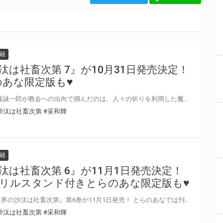
籍
は社畜次第 7』が10月31日発売決定！
のあな限定版も♥
異世界転移したサラリーマン 近藤誠一郎が教会への出向で掴んだのは、人々の祈りを利用した魔力の横領だった。 騎士団長アレシュをはじめ第一王子や聖女、司祭らが見守る中、ついに誠一郎が全てを白日の下に晒す！ 信じれば信じるほど心重なる!? 話題沸騰の異世界BL最新巻!! 大人気『異世界の沙汰は社畜次第』第7巻が10月31日発売！ とらのあなでは刊行を記念して描き下ろし漫画&書き下ろしSS入り8P小冊子付きとらのあな限定版を発売致します♥ 池袋店・通販にて予約開始！とらのあな限定版は数量限定生産となりますので、お早めにご予約下さい！
沙汰は社畜次第
#采和輝
籍
汰は社畜次第 6』が11月1日発売決定！
クリルスタンド付きとらのあな限定版も♥
大人気シリーズ待望の新刊『異世界の沙汰は社畜次第』第6巻が11月1日発売！ とらのあなでは刊行を記念して描き下ろし漫画&書き下ろしSS入り8P小冊子とミニアクリルスタンド付きとらのあな限定版を発売致します♥ 店舗・通販にて予約開始！とらのあな限定版は数量限定生産となりますので、お早めにご予約下さい！
沙汰は社畜次第
#采和輝