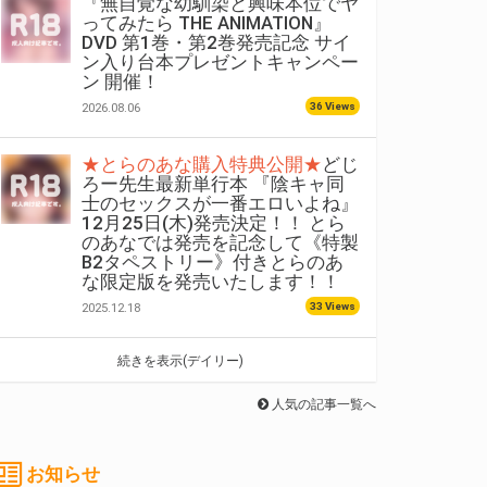
『無自覚な幼馴染と興味本位でヤ
ってみたら THE ANIMATION』
DVD 第1巻・第2巻発売記念 サイ
ン入り台本プレゼントキャンペー
ン 開催！
36 Views
2026.08.06
★とらのあな購入特典公開★
どじ
ろー先生最新単行本 『陰キャ同
士のセックスが一番エロいよね』
12月25日(木)発売決定！！ とら
のあなでは発売を記念して《特製
B2タペストリー》付きとらのあ
な限定版を発売いたします！！
33 Views
2025.12.18
続きを表示(デイリー)
人気の記事一覧へ
お知らせ