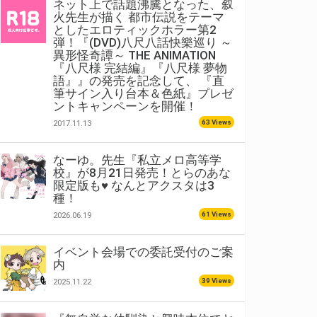
ネット上で話題沸騰となった、叙
火先生が描く 都市伝説をテーマ
としたエロティックホラー第2
弾！『(DVD)八尺八話快樂巡り ～
異形怪奇譚～ THE ANIMATION
『八尺様 完結編』『八尺様 夢物
語』』の発売を記念して、 『直
筆サイン入り台本＆色紙』プレゼ
ントキャンペーンを開催！
63 Views
2017.11.13
なーゆ。先生『私立メロ高等学
校』が8月21日発売！とらのあな
限定版も♥ なんとアクスタは3
種！
61 Views
2026.06.19
イベント会場での委託受付のご案
内
39 Views
2025.11.22