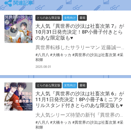
関連記事
とらのあな限定版
女性向け
書籍
大人気『異世界の沙汰は社畜次第 7』が
10月31日発売決定！8P小冊子付きとら
のあな限定版も♥
異世界転移したサラリーマン 近藤誠一郎が教会への出向で掴んだのは、人々の祈りを利用した魔力の横領だった。 騎士団長アレシュをはじめ第一王子や聖女、司祭らが見守る中、ついに誠一郎が全てを白日の下に晒す！ 信じれば信じるほど心重なる!? 話題沸騰の異世界BL最新巻!! 大人気『異世界の沙汰は社畜次第』第7巻が10月31日発売！ とらのあなでは刊行を記念して描き下ろし漫画&書き下ろしSS入り8P小冊子付きとらのあな限定版を発売致します♥ 池袋店・通販にて予約開始！とらのあな限定版は数量限定生産となりますので、お早めにご予約下さい！
#八月八
#大橋キッカ
#異世界の沙汰は社畜次第
#采
和輝
2025.08.01
とらのあな限定版
女性向け
書籍
大人気『異世界の沙汰は社畜次第 6』が
11月1日発売決定！8P小冊子&ミニアク
リルスタンド付きとらのあな限定版も♥
大人気シリーズ待望の新刊『異世界の沙汰は社畜次第』第6巻が11月1日発売！ とらのあなでは刊行を記念して描き下ろし漫画&書き下ろしSS入り8P小冊子とミニアクリルスタンド付きとらのあな限定版を発売致します♥ 店舗・通販にて予約開始！とらのあな限定版は数量限定生産となりますので、お早めにご予約下さい！
#八月八
#大橋キッカ
#異世界の沙汰は社畜次第
#采
和輝