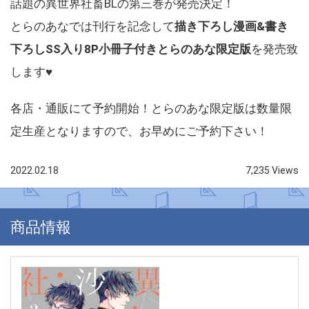
話題の異世界社畜BLの第三巻が発売決定！
とらのあなでは刊行を記念して
描き下ろし漫画&書き
下ろしSS入り8P小冊子付きとらのあな限定版
を発売致
します♥
各店・通販にて予約開始！とらのあな限定版は数量限
定生産となりますので、お早めにご予約下さい！
2022.02.18
7,235 Views
商品情報