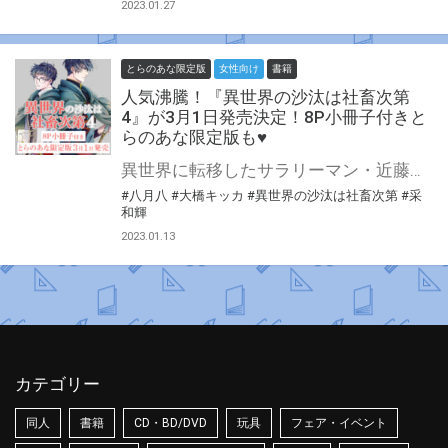
2023.01.27
とらのあな限定版
女性向け
書籍
人気沸騰！『異世界の沙汰は社畜次第
4』が3月1日発売決定！8P小冊子付きと
らのあな限定版も♥
異世界に転移したサラリーマン・近藤誠一郎は、ついに聖女召喚計画の目的である”魔の森の瘴気浄化遠征”に帯同する。 森の最深部で命を危険にさらす誠一郎を、盾となって護る騎士団長アレシュ。 誠一郎の機転で瘴気問題に立ち向かい、アレシュもまた思いがけない提案で誠一郎を驚かせるのだった。 二人の距離はさらに近づいて―― 新章突入！ 避ければ避けるほど同居させられる!? 話題の異世界社畜BLの第四巻が発売決定！ とらのあなでは刊行を記念して描き下ろし漫画&書き下ろしSS入り8P小冊子付きとらのあな限定版を発売致します♥ とらのあな池袋店・通販にて予約開始！とらのあな限定版は数量限定生産となりますので、お早めにご予約下さい！
#八月八
#大橋キッカ
#異世界の沙汰は社畜次第
#采
和輝
2023.01.13
カテゴリー
同人
書籍
CD・BD/DVD
玩具
フェア・イベント