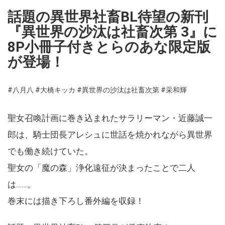
話題の異世界社畜BL待望の新刊
『異世界の沙汰は社畜次第 3』に
8P小冊子付きとらのあな限定版
が登場！
#八月八
#大橋キッカ
#異世界の沙汰は社畜次第
#采和輝
聖女召喚計画に巻き込まれたサラリーマン・近藤誠一
郎は、騎士団長アレシュに世話を焼かれながら異世界
でも働き続けていた。
聖女の「魔の森」浄化遠征が決まったことで二人
は……。
巻末には描き下ろし番外編を収録！