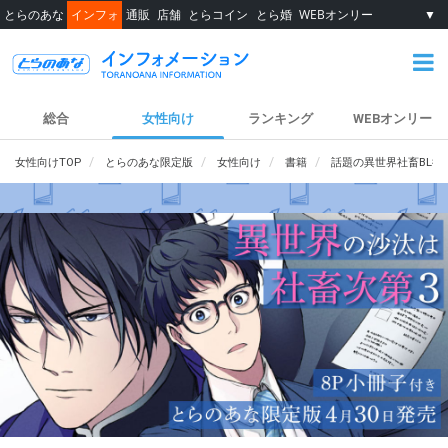
とらのあな
インフォ
通販
店舗
とらコイン
とら婚
WEBオンリー
▼
総合
女性向け
ランキング
WEBオンリー
女性向けTOP
とらのあな限定版
女性向け
書籍
話題の異世界社畜BL待