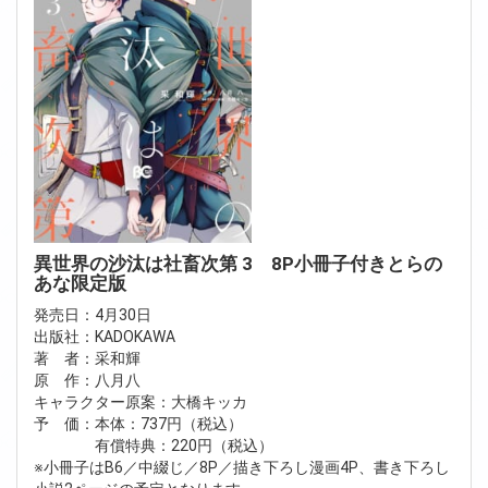
異世界の沙汰は社畜次第 3 8P小冊子付きとらの
あな限定版
発売日：4月30日
出版社：KADOKAWA
著 者：采和輝
原 作：八月八
キャラクター原案：大橋キッカ
予 価：本体：737円（税込）
有償特典：220円（税込）
※小冊子はB6／中綴じ／8P／描き下ろし漫画4P、書き下ろし