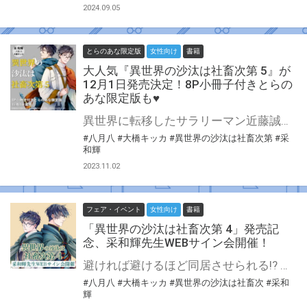
2024.09.05
とらのあな限定版
女性向け
書籍
大人気『異世界の沙汰は社畜次第 5』が
12月1日発売決定！8P小冊子付きとらの
あな限定版も♥
異世界に転移したサラリーマン近藤誠一郎が教会に出向して数日が経った。 教会での調査が佳境を迎えるなか最後の瘴気浄化遠征も終わろうとしていた。 しかし、誠一郎を残し遠征に参加していたアレシュは危険な魔獣討伐に直接向かうことに……。 ロマーニ王国の国教でもあるアブラーン教、その教会の役割とは？ そして誠一郎が近づくことのできない御神体とは？ 離れ離れになった二人が想うのは─── 描き下ろし番外編「旅路の無事は想い次第」も収録!! 大人気『異世界の沙汰は社畜次第』第5巻が12月1日発売！ とらのあなでは刊行を記念して描き下ろし漫画&書き下ろしSS入り8P小冊子付きとらのあな限定版を発売致します♥ 店舗・通販にて予約開始！とらのあな限定版は数量限定生産となりますので、お早めにご予約下さい！
#八月八
#大橋キッカ
#異世界の沙汰は社畜次第
#采
和輝
2023.11.02
フェア・イベント
女性向け
書籍
「異世界の沙汰は社畜次第 4」発売記
念、采和輝先生WEBサイン会開催！
避ければ避けるほど同居させられる!? 話題の異世界社畜BLが新章突入！ とらのあなでは『異世界の沙汰は社畜次第 4』の発売を記念して、采和輝先生のWEBサイン会の開催が決定致しました！ この貴重な機会、皆様ぜひ奮ってご応募くださいませ☆
#八月八
#大橋キッカ
#異世界の沙汰は社畜次
#采和
輝