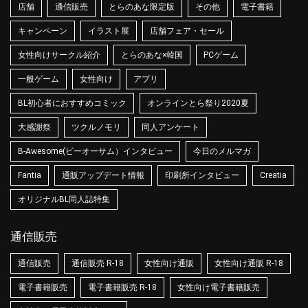
店舗
通信販売
とらのあな限定版
その他
電子書籍
キャンペーン
イラスト展
店舗フェア・セール
女性向けサークル紹介
とらのあな×韓国
PCゲーム
一般ゲーム
女性向け
アプリ
BL初心者におすすめコミック
オンラインとら祭り2020夏
大感謝祭
ツクルノモリ
同人アンケート
B-Awesome(ビーオーサム）インタビュー
今日のメルマガ
Fantia
通販アップデート情報
印刷所インタビュー
Creatia
オリジナルBL同人誌特集
通信販売
通信販売
通信販売 R-18
女性向け通販
女性向け通販 R-18
電子書籍販売
電子書籍販売 R-18
女性向け電子書籍販売