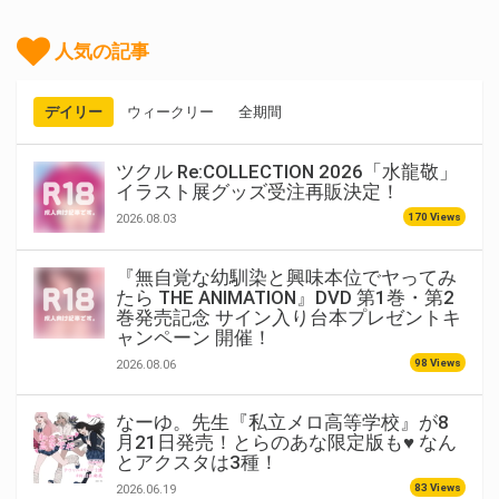
人気の記事
デイリー
ウィークリー
全期間
ツクル Re:COLLECTION 2026「水龍敬」
イラスト展グッズ受注再販決定！
170 Views
2026.08.03
『無自覚な幼馴染と興味本位でヤってみ
たら THE ANIMATION』DVD 第1巻・第2
巻発売記念 サイン入り台本プレゼントキ
ャンペーン 開催！
98 Views
2026.08.06
なーゆ。先生『私立メロ高等学校』が8
月21日発売！とらのあな限定版も♥ なん
とアクスタは3種！
83 Views
2026.06.19