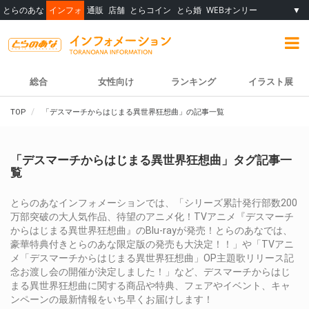
とらのあな
インフォ
通販
店舗
とらコイン
とら婚
WEBオンリー
▼
総合
女性向け
ランキング
イラスト展
TOP
「デスマーチからはじまる異世界狂想曲」の記事一覧
「デスマーチからはじまる異世界狂想曲」タグ記事一
覧
とらのあなインフォメーションでは、「シリーズ累計発行部数200
万部突破の大人気作品、待望のアニメ化！TVアニメ『デスマーチ
からはじまる異世界狂想曲』のBlu-rayが発売！とらのあなでは、
豪華特典付きとらのあな限定版の発売も大決定！！」や「TVアニ
メ「デスマーチからはじまる異世界狂想曲」OP主題歌リリース記
念お渡し会の開催が決定しました！」など、デスマーチからはじ
まる異世界狂想曲に関する商品や特典、フェアやイベント、キャ
ンペーンの最新情報をいち早くお届けします！