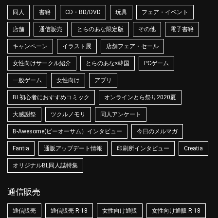
同人
書籍
CD・BD/DVD
玩具
フェア・イベント
店舗
通信販売
とらのあな限定版
その他
電子書籍
キャンペーン
イラスト展
店舗フェア・セール
女性向けサークル紹介
とらのあな×韓国
PCゲーム
一般ゲーム
女性向け
アプリ
BL初心者におすすめコミック
オンラインとら祭り2020夏
大感謝祭
ツクルノモリ
同人アンケート
B-Awesome(ビーオーサム）インタビュー
今日のメルマガ
Fantia
通販アップデート情報
印刷所インタビュー
Creatia
オリジナルBL同人誌特集
通信販売
通信販売
通信販売 R-18
女性向け通販
女性向け通販 R-18