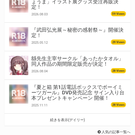
ょうま」イラスト展グッズ受注再販決
定！
59 Views
2026.08.03
『武田弘光展～秘密の感射祭～』開催決
定！
29 Views
2025.05.12
緜先生主宰サークル「あったかタオル」
同人作品の期間限定販売が決定！
28 Views
2026.08.04
『夏と箱 第1話電話ボックスでボーイミ
ーツガール』DVD発売記念 サイン入り台
本プレゼントキャンペーン 開催！
28 Views
2025.11.11
続きを表示(デイリー)
人気の記事一覧へ