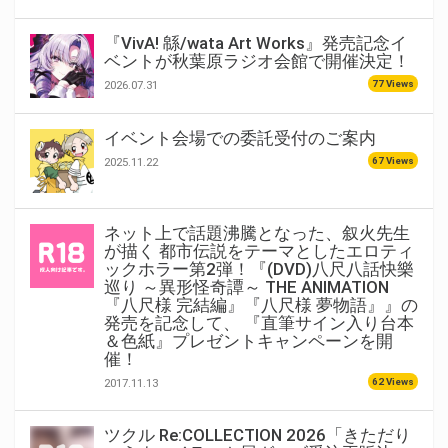
『VivA! 緜/wata Art Works』発売記念イ
ベントが秋葉原ラジオ会館で開催決定！
77 Views
2026.07.31
イベント会場での委託受付のご案内
67 Views
2025.11.22
ネット上で話題沸騰となった、叙火先生
が描く 都市伝説をテーマとしたエロティ
ックホラー第2弾！『(DVD)八尺八話快樂
巡り ～異形怪奇譚～ THE ANIMATION
『八尺様 完結編』『八尺様 夢物語』』の
発売を記念して、 『直筆サイン入り台本
＆色紙』プレゼントキャンペーンを開
催！
62 Views
2017.11.13
ツクル Re:COLLECTION 2026「きただり