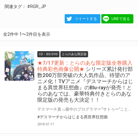
関連タグ：
#RGR_JP
ツイートする
LINEで送る
全2件中 1〜2件目を表示
CD・BD/DVD
とらのあな限定版
★7/17更新：とらのあな限定版全巻購入
特典彩色画像公開★
シリーズ累計発行部
数200万部突破の大人気作品、待望のア
ニメ化！TVアニメ『デスマーチからはじ
まる異世界狂想曲』のBlu-rayが発売！と
らのあなでは、豪華特典付きとらのあな
限定版の発売も大決定！！
デスマーチ真っ最中のプログラマー“サトゥー”こと鈴木一郎。仮眠を取っていたはずが、気が付くと異世界に…!? 視界の端には、仮眠前に作っていたゲームを思わせるメニュー画面。 レベル１の初期状態。ただし初心者救済策として実装したばかりの「全マップ探査」とマップ殲滅ボム「流星雨」×３付。目の前には蜥蜴人の大軍が! 助かるために「流星雨」を使用したサトゥーは、その結果レベルが310となり莫大な財宝を手に入れる―。 夢か現か、ここにサトゥーの旅が始まる! シリーズ累計発行部数200万部突破の大人気作品、待望のアニメ化！TVアニメ『デスマーチからはじまる異世界狂想曲』のBlu-rayが発売！ とらのあなでは、豪華特典付きの『とらのあな限定版』の発売も決定です！！ 気になるとらのあな限定版の特典は、 とらのあな限定版の全巻購入特典としてポチ＆タマ・リザ・アリサ・ルル・ミーア・ナナの描き下ろしB1タペストリー！ 更に、1～6巻にはB1タペストリーの絵柄を使用したB2タペストリー付きです！！ そして、とらのあな限定版・一般流通版の共通の全巻購入特典として、描き下ろし全巻収納BOXが付く超豪華な豪華特典満載となっております！ 是非ともお早めに、とらのあな対象店舗でのご予約・ご購入をお待ちしております♪♪
#デスマーチからはじまる異世界狂想曲
2018.07.17