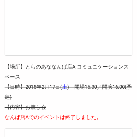
【場所】とらのあななんば店A コミュニケーションス
ペース
【日時】2018年2月17日(
土
) 開場15:30／開演16:00(予
定)
【内容】お渡し会
なんば店Aでのイベントは終了しました。