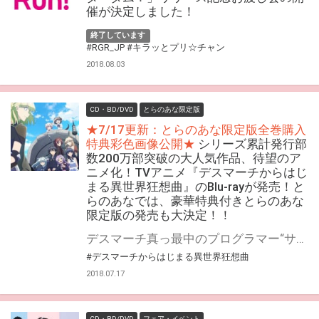
催が決定しました！
終了しています
#RGR_JP
#キラッとプリ☆チャン
2018.08.03
CD・BD/DVD
とらのあな限定版
★7/17更新：とらのあな限定版全巻購入
特典彩色画像公開★
シリーズ累計発行部
数200万部突破の大人気作品、待望のア
ニメ化！TVアニメ『デスマーチからはじ
まる異世界狂想曲』のBlu-rayが発売！と
らのあなでは、豪華特典付きとらのあな
限定版の発売も大決定！！
デスマーチ真っ最中のプログラマー“サトゥー”こと鈴木一郎。仮眠を取っていたはずが、気が付くと異世界に…!? 視界の端には、仮眠前に作っていたゲームを思わせるメニュー画面。 レベル１の初期状態。ただし初心者救済策として実装したばかりの「全マップ探査」とマップ殲滅ボム「流星雨」×３付。目の前には蜥蜴人の大軍が! 助かるために「流星雨」を使用したサトゥーは、その結果レベルが310となり莫大な財宝を手に入れる―。 夢か現か、ここにサトゥーの旅が始まる! シリーズ累計発行部数200万部突破の大人気作品、待望のアニメ化！TVアニメ『デスマーチからはじまる異世界狂想曲』のBlu-rayが発売！ とらのあなでは、豪華特典付きの『とらのあな限定版』の発売も決定です！！ 気になるとらのあな限定版の特典は、 とらのあな限定版の全巻購入特典としてポチ＆タマ・リザ・アリサ・ルル・ミーア・ナナの描き下ろしB1タペストリー！ 更に、1～6巻にはB1タペストリーの絵柄を使用したB2タペストリー付きです！！ そして、とらのあな限定版・一般流通版の共通の全巻購入特典として、描き下ろし全巻収納BOXが付く超豪華な豪華特典満載となっております！ 是非ともお早めに、とらのあな対象店舗でのご予約・ご購入をお待ちしております♪♪
#デスマーチからはじまる異世界狂想曲
2018.07.17
CD・BD/DVD
フェア・イベント