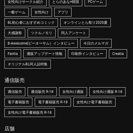
女性向けサークル紹介
とらのあな×韓国
PCゲーム
一般ゲーム
女性向け
アプリ
BL初心者におすすめコミック
オンラインとら祭り2020夏
大感謝祭
ツクルノモリ
同人アンケート
B-Awesome(ビーオーサム）インタビュー
今日のメルマガ
Fantia
通販アップデート情報
印刷所インタビュー
Creatia
オリジナルBL同人誌特集
通信販売
通信販売
通信販売 R-18
女性向け通販
女性向け通販 R-18
電子書籍販売
電子書籍販売 R-18
女性向け電子書籍販売
女性向け電子書籍販売 R-18
店舗