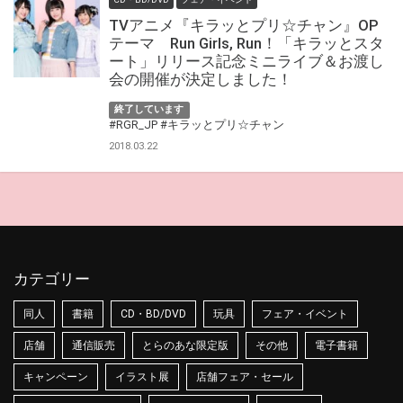
TVアニメ『キラッとプリ☆チャン』OP
テーマ Run Girls, Run！「キラッとスタ
ート」リリース記念ミニライブ＆お渡し
会の開催が決定しました！
終了しています
#RGR_JP
#キラッとプリ☆チャン
2018.03.22
カテゴリー
同人
書籍
CD・BD/DVD
玩具
フェア・イベント
店舗
通信販売
とらのあな限定版
その他
電子書籍
キャンペーン
イラスト展
店舗フェア・セール