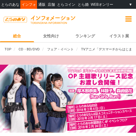
とらのあな
インフォ
通販
店舗
とらコイン
とら婚
WEBオンリー
▼
総合
女性向け
ランキング
イラスト展
TOP
CD・BD/DVD
フェア・イベント
TVアニメ「デスマーチからはじま