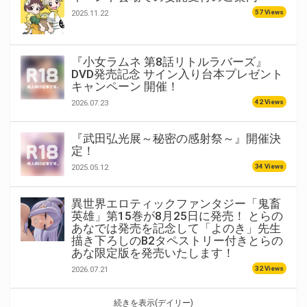
57 Views
2025.11.22
『小女ラムネ 第8話リトルラバーズ』
DVD発売記念 サイン入り台本プレゼント
キャンペーン 開催！
42 Views
2026.07.23
『武田弘光展～秘密の感射祭～』開催決
定！
34 Views
2025.05.12
異世界エロティックファンタジー「鬼畜
英雄」第15巻が8月25日に発売！ とらの
あなでは発売を記念して「よのき」先生
描き下ろしのB2タペストリー付きとらの
あな限定版を発売いたします！
32 Views
2026.07.21
続きを表示(デイリー)