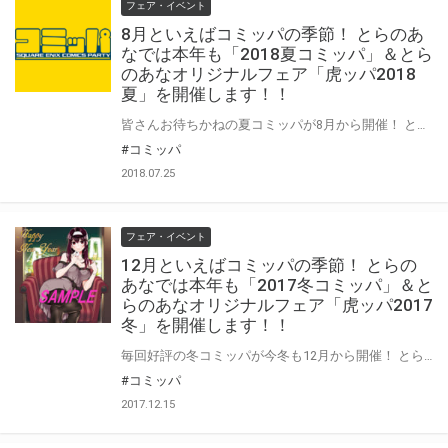
フェア・イベント
8月といえばコミッパの季節！ とらのあ
なでは本年も「2018夏コミッパ」＆とら
のあなオリジナルフェア「虎ッパ2018
夏」を開催します！！
皆さんお待ちかねの夏コミッパが8月から開催！ とらのあなでは「コミッパ」に合わせて「虎ッパ」ももちろん開催いたします！ 今回は「コミッパ」が＜クリアしおり＞、「虎ッパ」は”暑中見舞い”にも使える＜特製ポストカード＞をご用意！ 今回も豪華特典の全種コンプリートを是非目指してくださいね！ コミッパの特設ページはこちら↓
#コミッパ
2018.07.25
フェア・イベント
12月といえばコミッパの季節！ とらの
あなでは本年も「2017冬コミッパ」＆と
らのあなオリジナルフェア「虎ッパ2017
冬」を開催します！！
毎回好評の冬コミッパが今冬も12月から開催！ とらのあなでは「コミッパ」に合わせて「虎ッパ」ももちろん例年通り開催！ 今回は「コミッパ」が＜キラキラステッカー＞、「虎ッパ」は前回好評だった ”年賀状”にも使える＜特製ポストカード＞をご用意！ 今回も豪華特典の全種コンプリートを是非目指してくださいね！ コミッパの特設ページはこちら 通信販売ページ
#コミッパ
2017.12.15