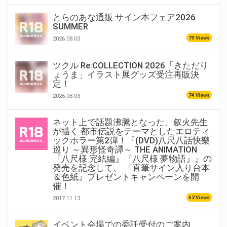
とらのあな通販 サイン本フェア2026
SUMMER
75 Views
2026.08.03
ツクル Re:COLLECTION 2026「きただり
ょうま」イラスト展グッズ受注再販決
定！
74 Views
2026.08.03
ネット上で話題沸騰となった、叙火先生
が描く 都市伝説をテーマとしたエロティ
ックホラー第2弾！『(DVD)八尺八話快樂
巡り ～異形怪奇譚～ THE ANIMATION
『八尺様 完結編』『八尺様 夢物語』』の
発売を記念して、 『直筆サイン入り台本
＆色紙』プレゼントキャンペーンを開
催！
62 Views
2017.11.13
イベント会場での委託受付のご案内