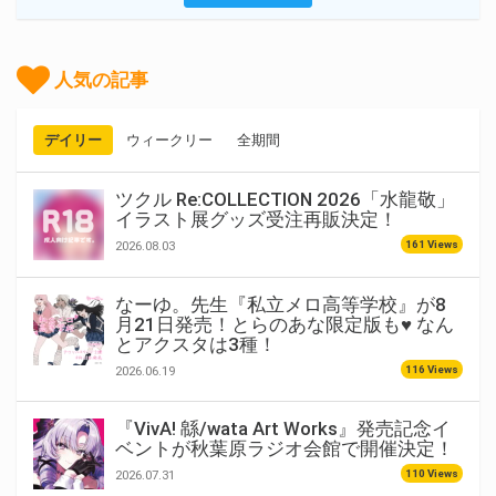
人気の記事
デイリー
ウィークリー
全期間
ツクル Re:COLLECTION 2026「水龍敬」
イラスト展グッズ受注再販決定！
161 Views
2026.08.03
なーゆ。先生『私立メロ高等学校』が8
月21日発売！とらのあな限定版も♥ なん
とアクスタは3種！
116 Views
2026.06.19
『VivA! 緜/wata Art Works』発売記念イ
ベントが秋葉原ラジオ会館で開催決定！
110 Views
2026.07.31