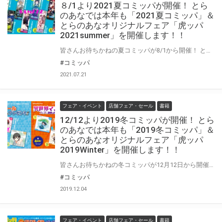
８/1より2021夏コミッパが開催！ とら
のあなでは本年も「2021夏コミッパ」＆
とらのあなオリジナルフェア「虎ッパ
2021summer」を開催します！！
皆さんお待ちかねの夏コミッパが8/1から開催！ とらのあなでは「コミッパ」に合わせて「虎ッパ」も1年ぶりに開催！ 対象商品をお買い上げの方には「コミッパ」特典をプレゼント。 また、「虎ッパ」は対象商品をお買い上げの方でフェアポイントを貯めていただくとA3タペストリーもしくはアクリルキーホルダーをプレゼントしちゃいます！ 是非気になっていた作品を一気読みしてくださいね☆ コミッパの特設ページはこちら▼ https://magazine.jp.square-enix.com/comiweb/
#コミッパ
2021.07.21
フェア・イベント
店舗フェア・セール
書籍
12/12より2019冬コミッパが開催！ とら
のあなでは本年も「2019冬コミッパ」＆
とらのあなオリジナルフェア「虎ッパ
2019Winter」を開催します！！
皆さんお待ちかねの冬コミッパが12月12日から開催！ とらのあなでは「コミッパ」に合わせて「虎ッパ」ももちろん開催！ 対象商品をお買い上げの方には「コミッパ」特典をプレゼント。 今回は店舗によって開催フェアが異なるため、 差し上げる「特製シール」が異なりますのでご注意くださいね☆ また、「虎ッパ」は対象商品を10冊以上お買い上げの方に なんとA3タペストリーをプレゼントしちゃいます！ 是非気になっていた作品を一気読みしてくださいね☆ コミッパの特設ページはこちら
#コミッパ
2019.12.04
フェア・イベント
店舗フェア・セール
書籍