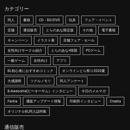
カテゴリー
同人
書籍
CD・BD/DVD
玩具
フェア・イベント
店舗
通信販売
とらのあな限定版
その他
電子書籍
キャンペーン
イラスト展
店舗フェア・セール
女性向けサークル紹介
とらのあな×韓国
PCゲーム
一般ゲーム
女性向け
アプリ
BL初心者におすすめコミック
オンラインとら祭り2020夏
大感謝祭
ツクルノモリ
同人アンケート
B-Awesome(ビーオーサム）インタビュー
今日のメルマガ
Fantia
通販アップデート情報
印刷所インタビュー
Creatia
オリジナルBL同人誌特集
通信販売