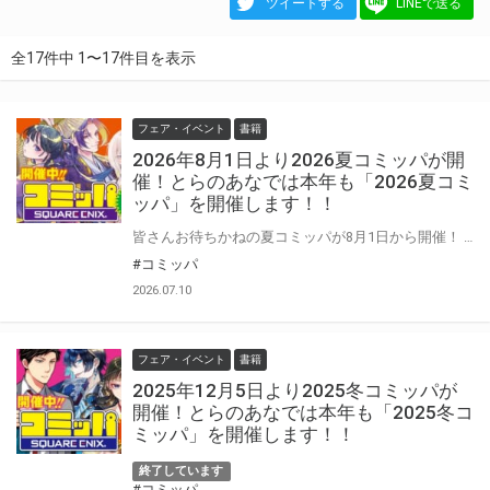
ツイートする
LINEで送る
全17件中 1〜17件目を表示
フェア・イベント
書籍
2026年8月1日より2026夏コミッパが開
催！とらのあなでは本年も「2026夏コミ
ッパ」を開催します！！
皆さんお待ちかねの夏コミッパが8月1日から開催！ 対象商品をお買い上げの方には「クリアしおり」を１枚プレゼント。 是非気になっていた作品を一気読みしてくださいね☆ コミッパの特設ページはこちら↓
#コミッパ
2026.07.10
フェア・イベント
書籍
2025年12月5日より2025冬コミッパが
開催！とらのあなでは本年も「2025冬コ
ミッパ」を開催します！！
終了しています
#コミッパ