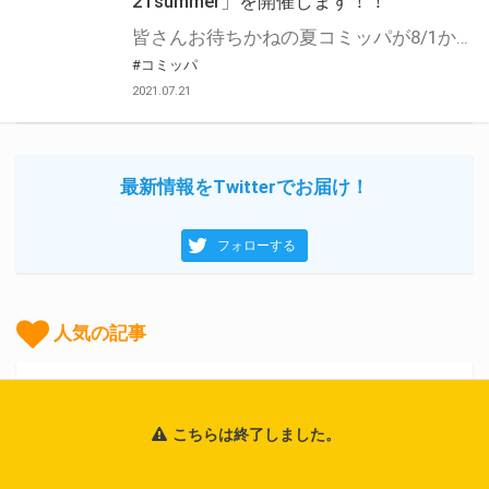
21summer」を開催します！！
皆さんお待ちかねの夏コミッパが8/1から開催！ とらのあなでは「コミッパ」に合わせて「虎ッパ」も1年ぶりに開催！ 対象商品をお買い上げの方には「コミッパ」特典をプレゼント。 また、「虎ッパ」は対象商品をお買い上げの方でフェアポイントを貯めていただくとA3タペストリーもしくはアクリルキーホルダーをプレゼントしちゃいます！ 是非気になっていた作品を一気読みしてくださいね☆ コミッパの特設ページはこちら▼ https://magazine.jp.square-enix.com/comiweb/
#コミッパ
2021.07.21
最新情報をTwitterでお届け！
フォローする
人気の記事
デイリー
ウィークリー
全期間
こちらは終了しました。
ツクル Re:COLLECTION 2026「水龍敬」
イラスト展グッズ受注再販決定！