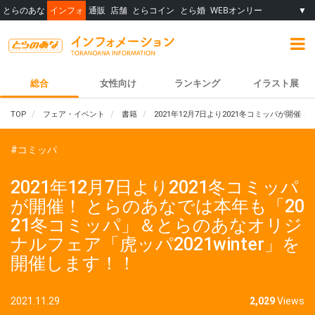
とらのあな
インフォ
通販
店舗
とらコイン
とら婚
WEBオンリー
▼
総合
女性向け
ランキング
イラスト展
TOP
フェア・イベント
書籍
2021年12月7日より2021冬コミッパが開催
#コミッパ
2021年12月7日より2021冬コミッパ
が開催！ とらのあなでは本年も「20
21冬コミッパ」＆とらのあなオリジ
ナルフェア「虎ッパ2021winter」を
開催します！！
2021.11.29
2,029
Views