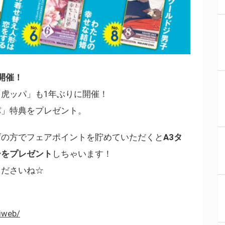
開催！
虎ッパ」も1年ぶりに開催！
パ」特典をプレゼント。
げの方でフェアポイントを貯めていただくと
A3タ
ーをプレゼント
しちゃいます！
くださいね☆
iweb/