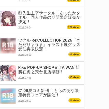
2026.07.31
緜先生主宰サークル「あったかタ
オル」同人作品の期間限定販売が
決定！
127 Views
2026.08.04
ツクル Re:COLLECTION 2026「き
ただりょうま」イラスト展グッズ
受注再販決定！
88 Views
2026.08.03
Riko POP-UP SHOP in TAIWAN 即
將在虎之穴台北店舉辦！
85 Views
2026.07.13
C108夏コミ新刊！ とらのあな限
定特典フェアが開催！
83 Views
2026.08.07