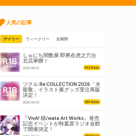
人気の記事
デイリー
ウィークリー
全期間
しゅにち関数展 即將在虎之穴台
北店舉辦！
402 Views
2026.08.07
ツクル Re:COLLECTION 2026「水
龍敬」イラスト展グッズ受注再販
決定！
234 Views
2026.08.03
『VivA! 緜/wata Art Works』発売
記念イベントが秋葉原ラジオ会館
で開催決定！
150 Views