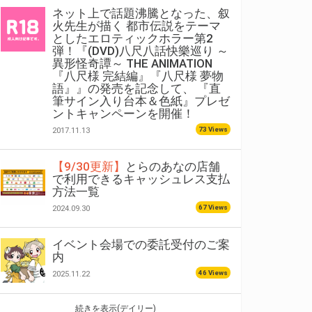
ネット上で話題沸騰となった、叙
火先生が描く 都市伝説をテーマ
としたエロティックホラー第2
弾！『(DVD)八尺八話快樂巡り ～
異形怪奇譚～ THE ANIMATION
『八尺様 完結編』『八尺様 夢物
語』』の発売を記念して、 『直
筆サイン入り台本＆色紙』プレゼ
ントキャンペーンを開催！
73 Views
2017.11.13
【9/30更新】
とらのあなの店舗
で利用できるキャッシュレス支払
方法一覧
67 Views
2024.09.30
イベント会場での委託受付のご案
内
46 Views
2025.11.22
続きを表示(デイリー)