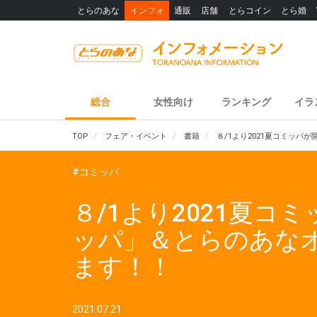
とらのあな
インフォ
通販
店舗
とらコイン
とら婚
総合
女性向け
ランキング
イラ
TOP
フェア・イベント
書籍
８/1より2021夏コミッパ
#コミッパ
８/1より2021夏コ
ッパ」＆とらのあなオ
ます！！
2021.07.21