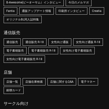
B-Awesome(ビーオーサム）インタビュー
今日のメルマガ
Fantia
通販アップデート情報
印刷所インタビュー
Creatia
オリジナルBL同人誌特集
通信販売
通信販売
通信販売 R-18
女性向け通販
女性向け通販 R-18
電子書籍販売
電子書籍販売 R-18
女性向け電子書籍販売
女性向け電子書籍販売 R-18
店舗
店舗一覧
店舗在庫検索
店舗に関するQ&A
電子マネー
銀聯カード
サークル向け