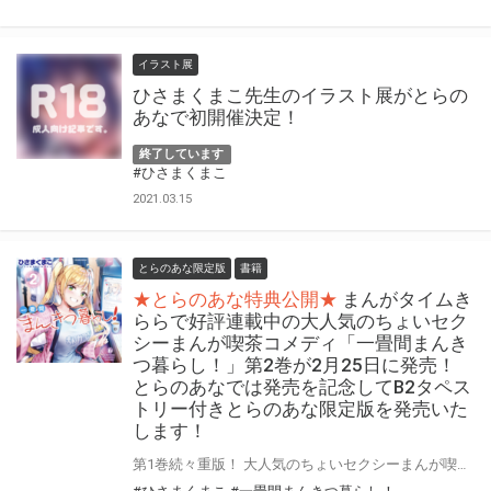
イラスト展
ひさまくまこ先生のイラスト展がとらの
あなで初開催決定！
終了しています
#ひさまくまこ
2021.03.15
とらのあな限定版
書籍
★とらのあな特典公開★
まんがタイムき
ららで好評連載中の大人気のちょいセク
シーまんが喫茶コメディ「一畳間まんき
つ暮らし！」第2巻が2月25日に発売！
とらのあなでは発売を記念してB2タペス
トリー付きとらのあな限定版を発売いた
します！
第1巻続々重版！ 大人気のちょいセクシーまんが喫茶コメディ！ まんがタイムきららで好評連載中の大人気のちょいセクシーまんが喫茶コメディ「一畳間まんきつ暮らし！」第2巻が2月25日に発売！ とらのあなでは第2巻の発売を記念して第1巻に引き続き「ひさまくまこ」先生の描き下ろしの「B2タペストリー付きとらのあな限定版」をご用意させて頂きました！！ とらのあな限定版は限られておりますので、予約を含め是非ともお早めにお求めください！！