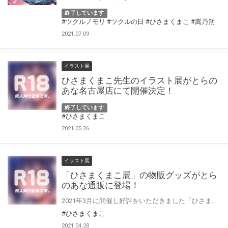
終了しています
#ツクルノモリ
#ツクルの日
#ひさまくまこ
#嵩乃朔
2021.07.09
イラスト展
ひさまくまこ先生のイラスト展がとらの
あな名古屋店にて開催決定！
終了しています
#ひさまくまこ
2021.05.26
イラスト展
「ひさまくまこ展」の物販グッズがとら
のあな通販に登場！
2021年3月に開催し好評をいただきました「ひさまくまこ展」のグッズが、とらのあな通販に登場です！ 会場に足をお運びいただけなかった方や、お買い逃がしのあった方…この機会をぜひお見逃しなく♪
#ひさまくまこ
2021.04.28