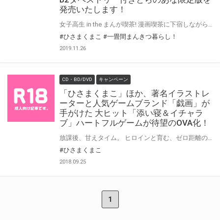
発売いたします！
女子高生 in the まんが喫茶! 漫画喫茶に下宿しながら学校に通う、不思議な日常学園物語「一畳間まんきつ暮らし！」第1巻が11/27に発売！ とらのあなでは第1巻の発売を記念して「ひさまくまこ」先生の描きおろしの 「B2タペストリー付きとらのあな限定版」をご用意させて頂きました！！ とらのあな限定版は限られておりますので予約を含め是非ともお早めにお求めください！！
#ひさまくまこ
#一畳間まんきつ暮らし！
2019.11.26
CD・BD/DVD
キャンペーン
「ひさまくまこ」ほか、著名イラストレ
ーターと人気ゲームブランド「戯画」が
手がけた 大ヒット「添い寝＆イチャラ
ブ」ハートフルゲームが待望のOVA化！
放課後、甘えタイム。 ヒロインと育む、ゼロ距離の関係。 原作オリジナルキャストを起用！ とらのあなでは発売を記念して、『添いカノ～ぎゅっと抱きしめて～ THE ANIMATION』の キャスト直筆サイン入り台本がもらえる抽選フェアを開催！ 下記要項をよくお読みになり、是非このご機会に奮ってご応募ください！
#ひさまくまこ
2018.09.25
1