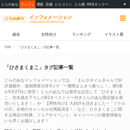
とらのあな
インフォ
通販
店舗
とらコイン
とら婚
WEBオンリー
▼
総合
女性向け
ランキング
イラスト展
TOP
「ひさまくまこ」の記事一覧
「ひさまくまこ」タグ記事一覧
とらのあなインフォメーションでは、「まんがタイムきららで好
評連載中、漫画喫茶日常4コマ「一畳間まんきつ暮らし！」第5巻
が5月27日に発売！ とらのあなでは発売を記念して「ひさまくま
こ」先生描き下ろしのB2タペストリー付きとらのあな限定版を発
売いたします！」や「【男性向け】大好評を頂きました―「ツクル
の日」企画のキャンセル分再販決定！」など、ひさまくまこに関
する商品や特典、フェアやイベント、キャンペーンの最新情報を
いち早くお届けします！