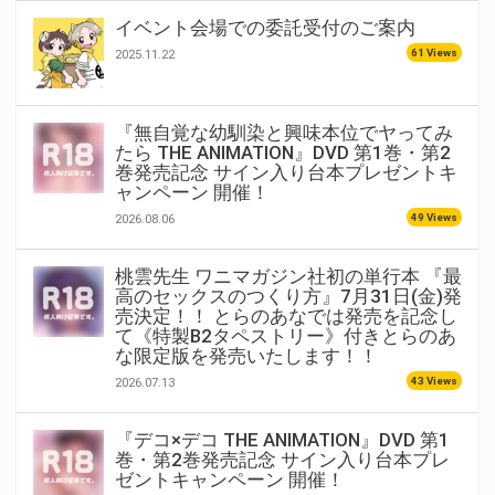
イベント会場での委託受付のご案内
61 Views
2025.11.22
『無自覚な幼馴染と興味本位でヤってみ
たら THE ANIMATION』DVD 第1巻・第2
巻発売記念 サイン入り台本プレゼントキ
ャンペーン 開催！
49 Views
2026.08.06
桃雲先生 ワニマガジン社初の単行本 『最
高のセックスのつくり方』7月31日(金)発
売決定！！ とらのあなでは発売を記念し
て《特製B2タペストリー》付きとらのあ
な限定版を発売いたします！！
43 Views
2026.07.13
『デコ×デコ THE ANIMATION』DVD 第1
巻・第2巻発売記念 サイン入り台本プレ
ゼントキャンペーン 開催！