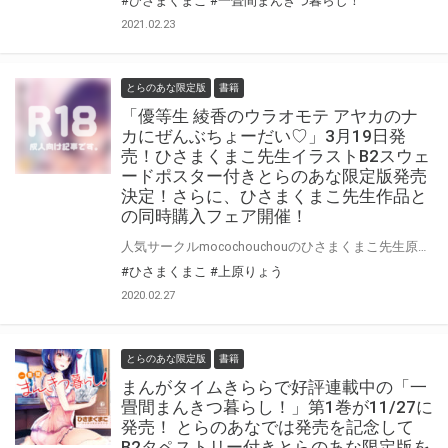
#ひさまくまこ
#一畳間まんきつ暮らし！
2021.02.23
とらのあな限定版
書籍
「優等生 綾香のウラオモテ アヤカのナ
カにぜんぶちょーだい♡」3月19日発
売！ひさまくまこ先生イラストB2スウェ
ードポスター付きとらのあな限定版発売
決定！さらに、ひさまくまこ先生作品と
の同時購入フェア開催！
人気サークルmocochouchouのひさまくまこ先生原作人気同人作品「優等生綾香のウラオモテ」ノベライズ第二弾「優等生 綾香のウラオモテ アヤカのナカにぜんぶちょーだい♡」、3月19日発売決定！ 今作も上原りょう先生が執筆！さらにひさまくまこ先生の描き下ろし漫画も収録！ファンなら必携！ とらのあなではひさまくまこ先生のイラストを使用したB2スウェードポスター付きとらのあな限定版を発売いたします！ さらにノベライズ発売を記念して、ひさまくまこ先生関連作品との同時購入フェアも開催！ とらのあなでしか買えない限定版をお見逃しなく！
#ひさまくまこ
#上原りょう
2020.02.27
とらのあな限定版
書籍
まんがタイムきららで好評連載中の「一
畳間まんきつ暮らし！」第1巻が11/27に
発売！ とらのあなでは発売を記念して
B2タペストリー付きとらのあな限定版を