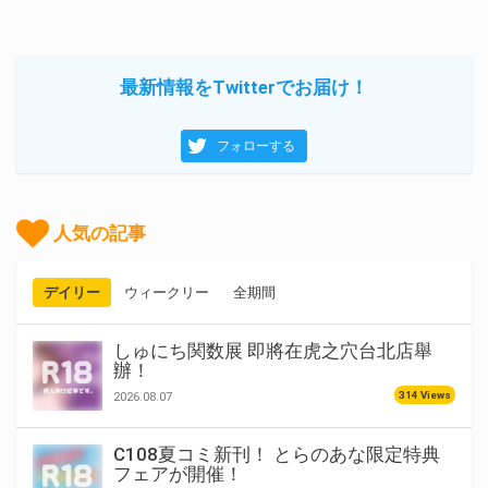
最新情報をTwitterでお届け！
フォローする
人気の記事
デイリー
ウィークリー
全期間
しゅにち関数展 即將在虎之穴台北店舉
辦！
314 Views
2026.08.07
C108夏コミ新刊！ とらのあな限定特典
フェアが開催！