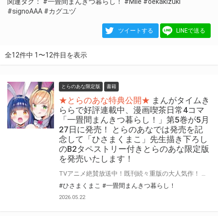
関連タグ：
#一畳間まんきつ暮らし！
#Mile
#oekakizuki
#signoAAA
#カグユヅ
ツイートする
LINEで送る
全12件中 1〜12件目を表示
とらのあな限定版
書籍
★とらのあな特典公開★
まんがタイムき
ららで好評連載中、漫画喫茶日常4コマ
「一畳間まんきつ暮らし！」第5巻が5月
27日に発売！ とらのあなでは発売を記
念して「ひさまくまこ」先生描き下ろし
のB2タペストリー付きとらのあな限定版
を発売いたします！
TVアニメ絶賛放送中！既刊続々重版の大人気作！ 『一畳間まんきつ暮らし！』最新第5巻が5月27日(水)に発売！ とらのあなでは発売を記念して「B2タペストリー付き」とらのあな限定版を発売いたします。 イラストは「ひさまくまこ」先生の描き下ろしです！ とらのあな限定版の数は限られていますので是非お早めにお求めください！
#ひさまくまこ
#一畳間まんきつ暮らし！
2026.05.22