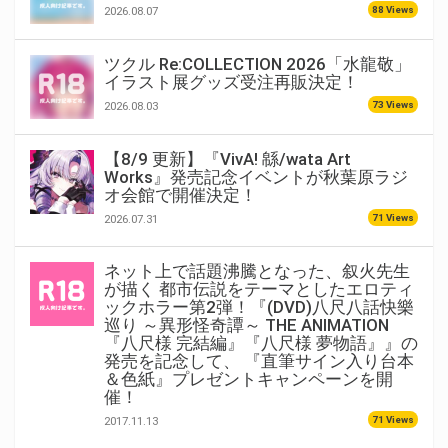
88 Views
2026.08.07
ツクル Re:COLLECTION 2026「水龍敬」
イラスト展グッズ受注再販決定！
73 Views
2026.08.03
【8/9 更新】『VivA! 緜/wata Art
Works』発売記念イベントが秋葉原ラジ
オ会館で開催決定！
71 Views
2026.07.31
ネット上で話題沸騰となった、叙火先生
が描く 都市伝説をテーマとしたエロティ
ックホラー第2弾！『(DVD)八尺八話快樂
巡り ～異形怪奇譚～ THE ANIMATION
『八尺様 完結編』『八尺様 夢物語』』の
発売を記念して、 『直筆サイン入り台本
＆色紙』プレゼントキャンペーンを開
催！
71 Views
2017.11.13