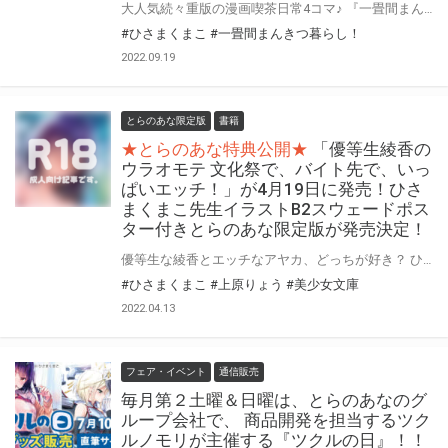
大人気続々重版の漫画喫茶日常4コマ♪ 『一畳間まんきつ暮らし！』の最新第3巻が9月27日(火)に発売！ とらのあなでは発売を記念して「B2タペストリー付き」とらのあな限定版を発売いたします。 イラストは「ひさまくまこ」先生の描き下ろしイラストです！ とらのあな限定版の数は限られていますので是非お早めにお求めください！
#ひさまくまこ
#一畳間まんきつ暮らし！
2022.09.19
とらのあな限定版
書籍
★とらのあな特典公開★
「優等生綾香の
ウラオモテ 文化祭で、バイト先で、いっ
ぱいエッチ！」が4月19日に発売！ひさ
まくまこ先生イラストB2スウェードポス
ター付きとらのあな限定版が発売決定！
優等生な綾香とエッチなアヤカ、どっちが好き？ ひさまくまこ先生の人気同人が堂々の小説化！ 『優等生綾香のウラオモテ 文化祭で、バイト先で、いっぱいエッチ！』が4月19日(火)に発売！ とらのあなでは発売を記念して、ひさまくまこ先生のイラストを使用した《B2スウェードポスター》付きとらのあな限定版を発売いたします！ とらのあなでしか買えない限定版をお見逃しなく！
#ひさまくまこ
#上原りょう
#美少女文庫
2022.04.13
フェア・イベント
通信販売
毎月第２土曜＆日曜は、とらのあなのグ
ループ会社で、 商品開発を担当するツク
ルノモリが主催する『ツクルの日』！！