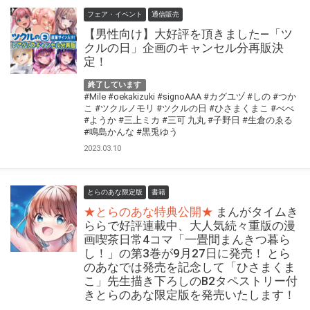
フェア・イベント
通信販売
【男性向け】大好評を頂きました―「ツ
クルの日」企画のキャンセル分再販決
定！
終了しています
#Mile
#oekakizuki
#signoAAA
#カグユヅ
#しの
#つか
こ
#ツクルノモリ
#ツクルの日
#ひさまくまこ
#べべ
#ようか
#三上ミカ
#三可 九丸
#子野日
#生倉のゑる
#鳴島かんな
#黒兎ゆう
2023.03.10
とらのあな限定版
書籍
★とらのあな特典公開★
まんがタイムき
ららで好評連載中、大人気続々重版の漫
画喫茶日常4コマ「一畳間まんきつ暮ら
し！」の第3巻が9月27日に発売！ とら
のあなでは発売を記念して「ひさまくま
こ」先生描き下ろしのB2タペストリー付
きとらのあな限定版を発売いたします！