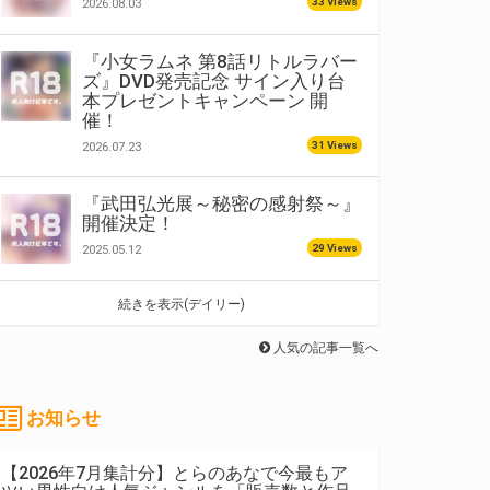
33 Views
2026.08.03
『小女ラムネ 第8話リトルラバー
ズ』DVD発売記念 サイン入り台
本プレゼントキャンペーン 開
催！
31 Views
2026.07.23
『武田弘光展～秘密の感射祭～』
開催決定！
29 Views
2025.05.12
続きを表示(デイリー)
人気の記事一覧へ
お知らせ
【2026年7月集計分】とらのあなで今最もア