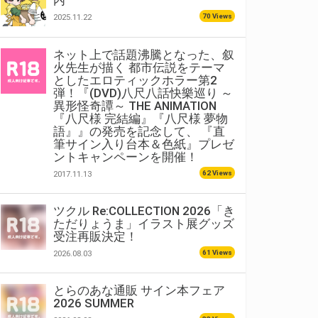
内
70 Views
2025.11.22
ネット上で話題沸騰となった、叙
火先生が描く 都市伝説をテーマ
としたエロティックホラー第2
弾！『(DVD)八尺八話快樂巡り ～
異形怪奇譚～ THE ANIMATION
『八尺様 完結編』『八尺様 夢物
語』』の発売を記念して、 『直
筆サイン入り台本＆色紙』プレゼ
ントキャンペーンを開催！
62 Views
2017.11.13
ツクル Re:COLLECTION 2026「き
ただりょうま」イラスト展グッズ
受注再販決定！
61 Views
2026.08.03
とらのあな通販 サイン本フェア
2026 SUMMER