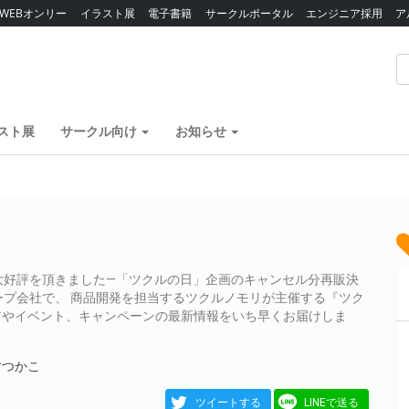
WEBオンリー
イラスト展
電子書籍
サークルポータル
エンジニア採用
ア
スト展
サークル向け
お知らせ
大好評を頂きました―「ツクルの日」企画のキャンセル分再販決
プ会社で、 商品開発を担当するツクルノモリが主催する『ツク
ェアやイベント、キャンペーンの最新情報をいち早くお届けしま
#つかこ
ツイートする
LINEで送る