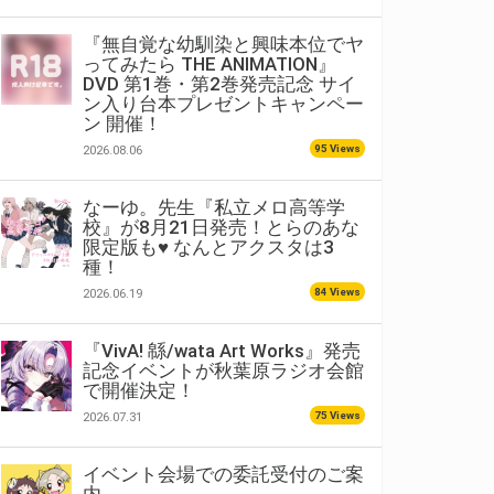
『無自覚な幼馴染と興味本位でヤ
ってみたら THE ANIMATION』
DVD 第1巻・第2巻発売記念 サイ
ン入り台本プレゼントキャンペー
ン 開催！
95 Views
2026.08.06
なーゆ。先生『私立メロ高等学
校』が8月21日発売！とらのあな
限定版も♥ なんとアクスタは3
種！
84 Views
2026.06.19
『VivA! 緜/wata Art Works』発売
記念イベントが秋葉原ラジオ会館
で開催決定！
75 Views
2026.07.31
イベント会場での委託受付のご案