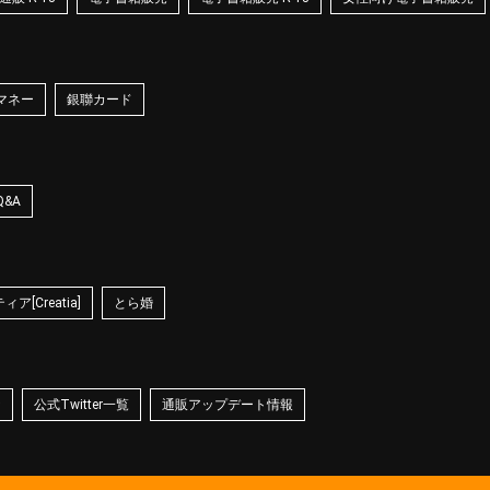
マネー
銀聯カード
Q&A
ア[Creatia]
とら婚
☆
公式Twitter一覧
通販アップデート情報