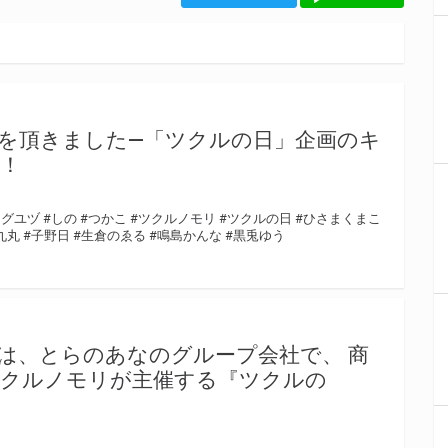
を頂きました―「ツクルの日」企画のキ
！
カグユヅ
#しの
#つかこ
#ツクルノモリ
#ツクルの日
#ひさまくまこ
九丸
#子野日
#生倉のゑる
#鳴島かんな
#黒兎ゆう
は、とらのあなのグループ会社で、 商
ツクルノモリが主催する『ツクルの