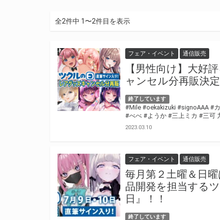
全2件中 1〜2件目を表示
フェア・イベント
通信販売
【男性向け】大好評
ャンセル分再販決定
終了しています
#Mile
#oekakizuki
#signoAAA
#
#べべ
#ようか
#三上ミカ
#三可 
2023.03.10
フェア・イベント
通信販売
毎月第２土曜＆日曜
品開発を担当する
日』！！
終了しています