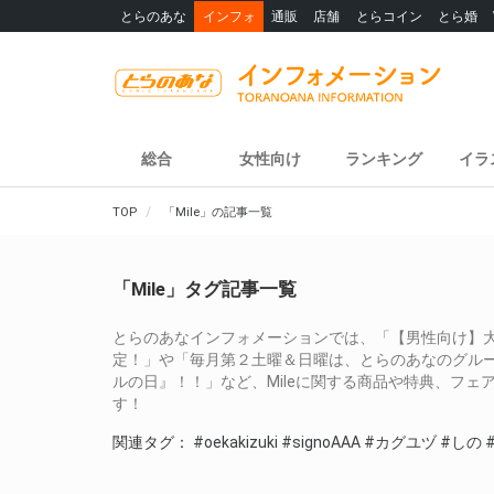
とらのあな
インフォ
通販
店舗
とらコイン
とら婚
総合
女性向け
ランキング
イラ
TOP
「Mile」の記事一覧
「Mile」タグ記事一覧
とらのあなインフォメーションでは、「【男性向け】
定！」や「毎月第２土曜＆日曜は、とらのあなのグルー
ルの日』！！」など、Mileに関する商品や特典、フ
す！
関連タグ：
#oekakizuki
#signoAAA
#カグユヅ
#しの