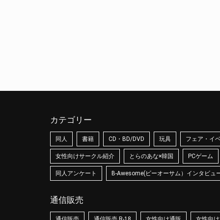
カテゴリー
同人
書籍
CD・BD/DVD
玩具
フェア・イ
女性向けサークル紹介
とらのあな×韓国
PCゲーム
同人アンケート
B-Awesome(ビーオーサム）インタビュ
通信販売
通信販売
通信販売 R-18
女性向け通販
女性向け通