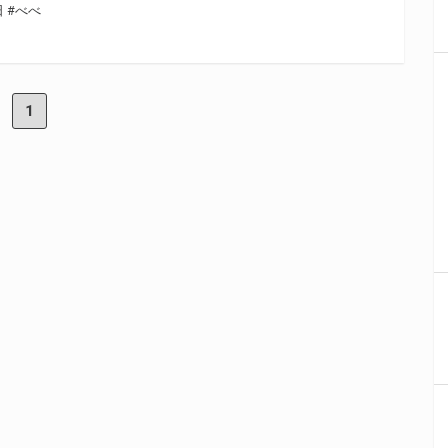
日
#べべ
1