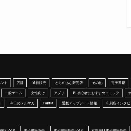
ベント
店舗
通信販売
とらのあな限定版
その他
電子書籍
一般ゲーム
女性向け
アプリ
BL初心者におすすめコミック
ー
今日のメルマガ
Fantia
通販アップデート情報
印刷所インタビ
販 R-18
電子書籍販売
電子書籍販売 R-18
女性向け電子書籍販売