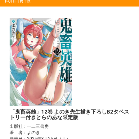
「鬼畜英雄」12巻 よのき先生描き下ろしB2タペス
トリー付きとらのあな限定版
出版社：一二三書房
著 者：よのき
発売日：2025年8月25日（月）