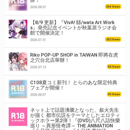
364 Views
2026.08.07
【8/9 更新】『VivA! 緜/wata Art Work
s』発売記念イベントが秋葉原ラジオ会
館で開催決定！
202 Views
2026.07.31
Riko POP-UP SHOP in TAIWAN 即將在虎
之穴台北店舉辦！
98 Views
2026.07.13
C108夏コミ新刊！ とらのあな限定特典
フェアが開催！
96 Views
2026.08.07
ネット上で話題沸騰となった、叙火先生
が描く 都市伝説をテーマとしたエロティ
ックホラー第2弾！『(DVD)八尺八話快樂
巡り ～異形怪奇譚～ THE ANIMATION