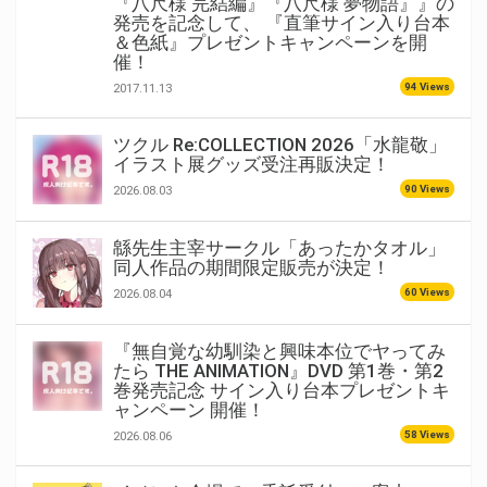
『八尺様 完結編』『八尺様 夢物語』』の
発売を記念して、 『直筆サイン入り台本
＆色紙』プレゼントキャンペーンを開
催！
94 Views
2017.11.13
ツクル Re:COLLECTION 2026「水龍敬」
イラスト展グッズ受注再販決定！
90 Views
2026.08.03
緜先生主宰サークル「あったかタオル」
同人作品の期間限定販売が決定！
60 Views
2026.08.04
『無自覚な幼馴染と興味本位でヤってみ
たら THE ANIMATION』DVD 第1巻・第2
巻発売記念 サイン入り台本プレゼントキ
ャンペーン 開催！
58 Views
2026.08.06