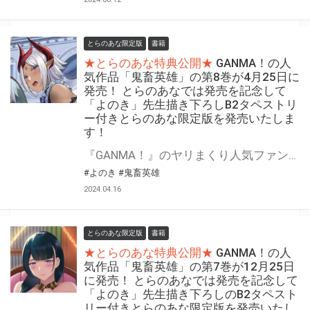
とらのあな限定版
書籍
★とらのあな特典公開★
GANMA！の人
気作品「鬼畜英雄」の第8巻が4月25日に
発売！ とらのあなでは発売を記念して
「よのき」先生描き下ろしB2タペストリ
ー付きとらのあな限定版を発売いたしま
す！
『GANMA！』のヤリまくり人気ファンタジー第8巻！ 「鬼畜英雄」の第8巻が4月25日(木)に発売！ とらのあなでは発売を記念して「B2タペストリー」付きとらのあな限定版を発売いたします！ イラストは「よのき」先生の描き下ろしです！ とらのあな限定版は数量限定となりますので是非お早めにお求めください！
#よのき
#鬼畜英雄
2024.04.16
とらのあな限定版
書籍
★とらのあな特典公開★
GANMA！の人
気作品「鬼畜英雄」の第7巻が12月25日
に発売！ とらのあなでは発売を記念して
「よのき」先生描き下ろしのB2タペスト
リー付きとらのあな限定版を発売いたし