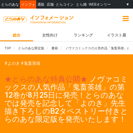
とらのあな
インフォ
通販
店舗
とらコイン
とら婚
WEBオンリー
▼
総合
女性向け
ランキング
イラスト展
TOP
とらのあな限定版
書籍
ノヴァコミックスの人気作品「鬼畜英雄」の第
#よのき
#鬼畜英雄
★とらのあな特典公開★
ノヴァコミ
ックスの人気作品「鬼畜英雄」の第
12巻が8月25日に発売！とらのあな
では発売を記念して「よのき」先生
描き下ろしのB2タペストリー付きと
らのあな限定版を発売いたします！