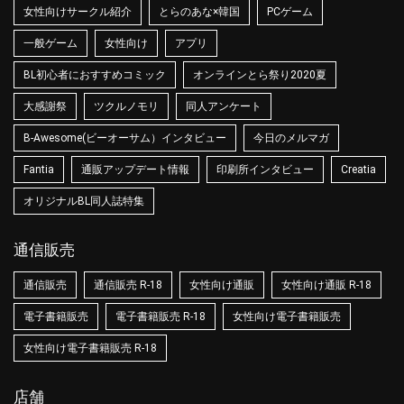
女性向けサークル紹介
とらのあな×韓国
PCゲーム
一般ゲーム
女性向け
アプリ
BL初心者におすすめコミック
オンラインとら祭り2020夏
大感謝祭
ツクルノモリ
同人アンケート
B-Awesome(ビーオーサム）インタビュー
今日のメルマガ
Fantia
通販アップデート情報
印刷所インタビュー
Creatia
オリジナルBL同人誌特集
通信販売
通信販売
通信販売 R-18
女性向け通販
女性向け通販 R-18
電子書籍販売
電子書籍販売 R-18
女性向け電子書籍販売
女性向け電子書籍販売 R-18
店舗