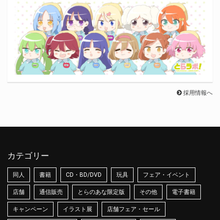
採用情報へ
カテゴリー
同人
書籍
CD・BD/DVD
玩具
フェア・イベント
店舗
通信販売
とらのあな限定版
その他
電子書籍
キャンペーン
イラスト展
店舗フェア・セール