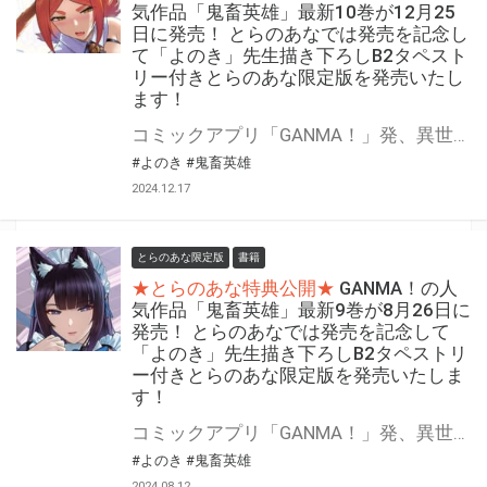
気作品「鬼畜英雄」最新10巻が12月25
日に発売！ とらのあなでは発売を記念し
て「よのき」先生描き下ろしB2タペスト
リー付きとらのあな限定版を発売いたし
ます！
コミックアプリ「GANMA！」発、異世界エロティックファンタジー第10巻!! 「鬼畜英雄」第10巻が12月25日(水)に発売！ とらのあなでは発売を記念して「B2タペストリー」付きとらのあな限定版を発売いたします！ イラストは「よのき」先生の描き下ろしです！ とらのあな限定版は数量限定となりますので是非お早めにお求めください！
#よのき
#鬼畜英雄
2024.12.17
とらのあな限定版
書籍
★とらのあな特典公開★
GANMA！の人
気作品「鬼畜英雄」最新9巻が8月26日に
発売！ とらのあなでは発売を記念して
「よのき」先生描き下ろしB2タペストリ
ー付きとらのあな限定版を発売いたしま
す！
コミックアプリ「GANMA！」発、異世界エロティックファンタジー第9巻!! 「鬼畜英雄」第9巻が8月26日(月)に発売！ とらのあなでは発売を記念して「B2タペストリー」付きとらのあな限定版を発売いたします！ イラストは「よのき」先生の描き下ろしです！ とらのあな限定版は数量限定となりますので是非お早めにお求めください！
#よのき
#鬼畜英雄
2024.08.12