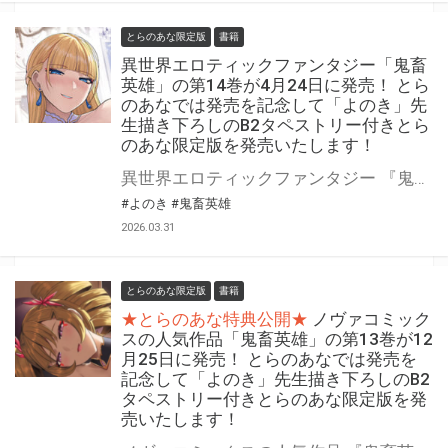
とらのあな限定版
書籍
異世界エロティックファンタジー「鬼畜
英雄」の第14巻が4月24日に発売！ とら
のあなでは発売を記念して「よのき」先
生描き下ろしのB2タペストリー付きとら
のあな限定版を発売いたします！
異世界エロティックファンタジー 『鬼畜英雄』の第14巻が4月24日(金)に発売！ とらのあなでは発売を記念して「B2タペストリー付き」とらのあな限定版を発売いたします。 イラストは「よのき」先生の描き下ろしイラストです！ とらのあな限定版の数は限られていますので是非お早めにお求めください！
#よのき
#鬼畜英雄
2026.03.31
とらのあな限定版
書籍
★とらのあな特典公開★
ノヴァコミック
スの人気作品「鬼畜英雄」の第13巻が12
月25日に発売！ とらのあなでは発売を
記念して「よのき」先生描き下ろしのB2
タペストリー付きとらのあな限定版を発
売いたします！