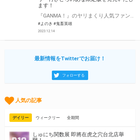
ます！
『GANMA！』のヤリまくり人気ファンタジー第7巻！ 「鬼畜英雄」の第7巻が12月25日(月)に発売！ とらのあなでは発売を記念して「B2タペストリー」付きとらのあな限定版を発売いたします！ イラストは「よのき」先生の描き下ろしイラストです！ とらのあな限定版は数量限定となりますので是非お早めにお求めください！
#よのき
#鬼畜英雄
2023.12.14
最新情報をTwitterでお届け！
フォローする
人気の記事
デイリー
ウィークリー
全期間
しゅにち関数展 即將在虎之穴台北店舉
辦！