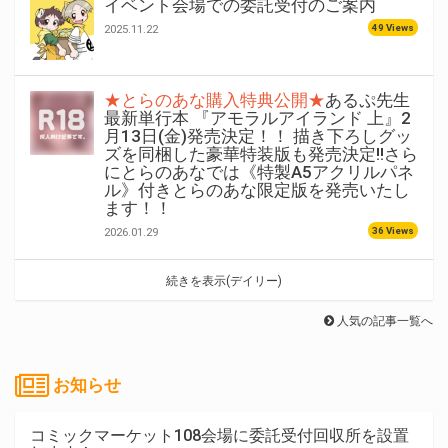
イベント会場での委託受付のご案内
49 Views
2025.11.22
★とらのあな購入特典公開★
あるぷ先生
最新単行本 『アモラルアイランド 上』2
月13日(金)発売決定！！ 描き下ろしグッ
ズを同梱した豪華特装版も発売決定!!さら
にとらのあなでは《特製A5アクリルパネ
ル》付きとらのあな限定版を発売いたし
ます！！
36 Views
2026.01.29
続きを表示(デイリー)
人気の記事一覧へ
お知らせ
コミックマーケット108会場に委託受付回収所を設置