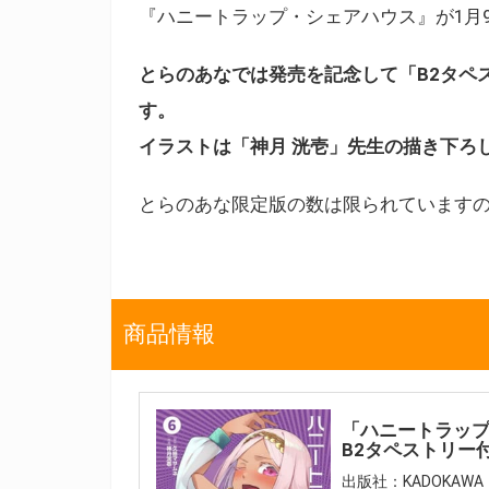
『ハニートラップ・シェアハウス』が1月9
とらのあなでは発売を記念して「B2タペ
す。
イラストは「神月 洸壱」先生の描き下ろ
とらのあな限定版の数は限られています
商品情報
「ハニートラップ
B2タペストリー
出版社：KADOKAWA