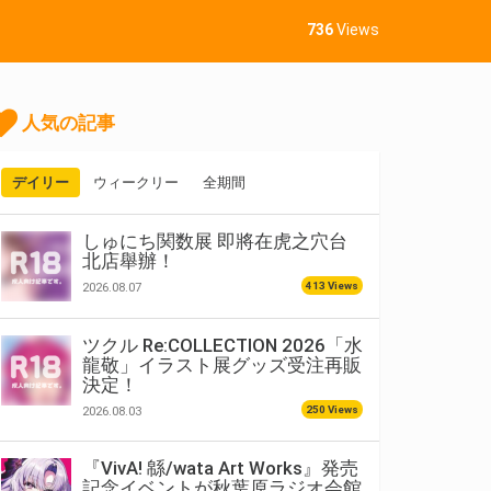
736
Views
人気の記事
デイリー
ウィークリー
全期間
しゅにち関数展 即將在虎之穴台
北店舉辦！
413 Views
2026.08.07
ツクル Re:COLLECTION 2026「水
龍敬」イラスト展グッズ受注再販
決定！
250 Views
2026.08.03
『VivA! 緜/wata Art Works』発売
記念イベントが秋葉原ラジオ会館