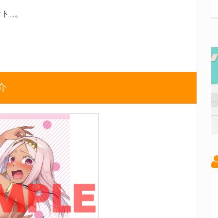
ト…。
介