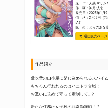
原 作：久慈 マサム
作 画：神月 洸壱
発売日：2025年1月
価 格：2,409円（税
込)）
販 売：とらのあな
通信販売ページ
作品紹介
猛吹雪の山小屋に閉じ込められるスパイ2
もちろん行われるのはハニトラ合戦！
お互いに攻めて守って牽制して…？
新たな任務は女子校の非常勤講師！？