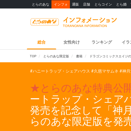
とらのあな
インフォ
通販
店舗
とらコイン
とら婚
総合
女性向け
ランキング
イラ
TOP
とらのあな限定版
書籍
ドラゴンコミックスエイジの
#ハニートラップ・シェアハウス
#久慈マサムネ
#神月
★とらのあな特典公
ートラップ・シェアハ
発売を記念して「神月
らのあな限定版を発