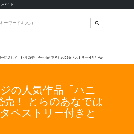
ルバイト
売を記念して「神月 洸壱」先生描き下ろしのB2タペストリー付きとらのあな限定版を発売
ジの人気作品「ハニ
発売！ とらのあなでは
2タペストリー付きと