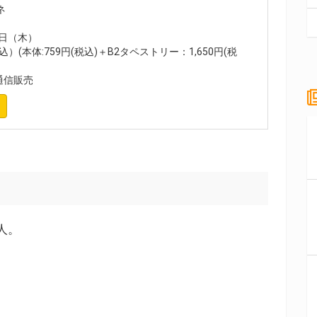
ネ
9日（木）
込）(本体:759円(税込)＋B2タペストリー：1,650円(税
通信販売
人。