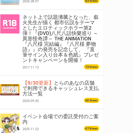
82 Views
2026.08.07
ネット上で話題沸騰となった、叙
火先生が描く 都市伝説をテーマ
としたエロティックホラー第2
弾！『(DVD)八尺八話快樂巡り ～
異形怪奇譚～ THE ANIMATION
『八尺様 完結編』『八尺様 夢物
語』』の発売を記念して、 『直
筆サイン入り台本＆色紙』プレゼ
ントキャンペーンを開催！
72 Views
2017.11.13
【9/30更新】
とらのあなの店舗
で利用できるキャッシュレス支払
方法一覧
68 Views
2024.09.30
イベント会場での委託受付のご案
内
47 Views
2025.11.22