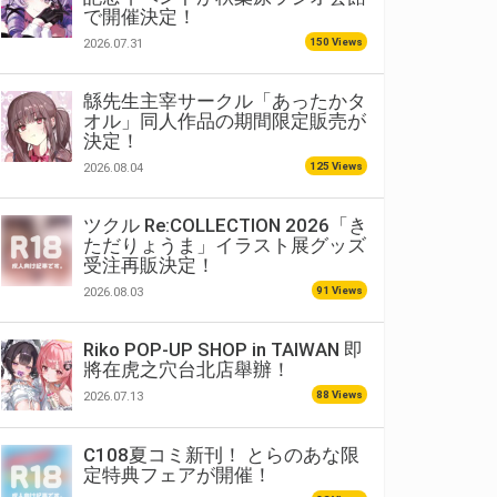
で開催決定！
150 Views
2026.07.31
緜先生主宰サークル「あったかタ
オル」同人作品の期間限定販売が
決定！
125 Views
2026.08.04
ツクル Re:COLLECTION 2026「き
ただりょうま」イラスト展グッズ
受注再販決定！
91 Views
2026.08.03
Riko POP-UP SHOP in TAIWAN 即
將在虎之穴台北店舉辦！
88 Views
2026.07.13
C108夏コミ新刊！ とらのあな限
定特典フェアが開催！