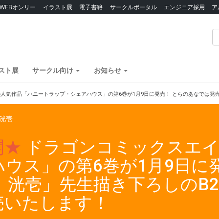
WEBオンリー
イラスト展
電子書籍
サークルポータル
エンジニア採用
ア
スト展
サークル向け
お知らせ
人気作品「ハニートラップ・シェアハウス」の第6巻が1月9日に発売！ とらのあなでは発
洸壱
開★
ドラゴンコミックスエイ
ウス」の第6巻が1月9日に
 洸壱」先生描き下ろしのB
売いたします！