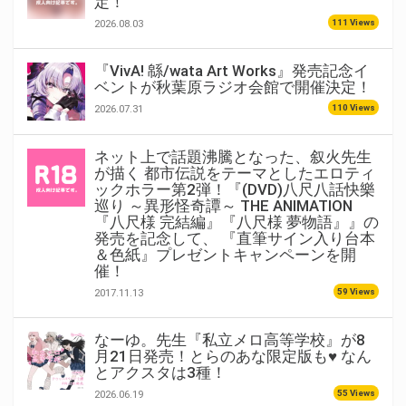
定！
111 Views
2026.08.03
『VivA! 緜/wata Art Works』発売記念イ
ベントが秋葉原ラジオ会館で開催決定！
110 Views
2026.07.31
ネット上で話題沸騰となった、叙火先生
が描く 都市伝説をテーマとしたエロティ
ックホラー第2弾！『(DVD)八尺八話快樂
巡り ～異形怪奇譚～ THE ANIMATION
『八尺様 完結編』『八尺様 夢物語』』の
発売を記念して、 『直筆サイン入り台本
＆色紙』プレゼントキャンペーンを開
催！
59 Views
2017.11.13
なーゆ。先生『私立メロ高等学校』が8
月21日発売！とらのあな限定版も♥ なん
とアクスタは3種！
55 Views
2026.06.19