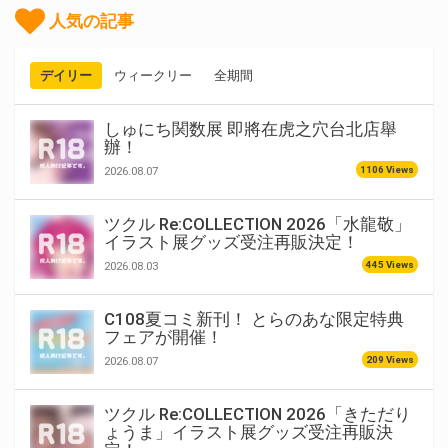
人気の記事
デイリー
ウィークリー
全期間
しゅにち関数展 即將在虎之穴台北店舉
辦！
1106 Views
2026.08.07
ツクル Re:COLLECTION 2026「水龍敬」
イラスト展グッズ受注再販決定！
445 Views
2026.08.03
C108夏コミ新刊！ とらのあな限定特典
フェアが開催！
209 Views
2026.08.07
ツクル Re:COLLECTION 2026「きただり
ょうま」イラスト展グッズ受注再販決