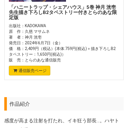
「ハニートラップ・シェアハウス」5巻 神月 洸壱
先生描き下ろしB2タペストリー付きとらのあな限
定版
出版社：KADOKAWA
原 作：久慈 マサムネ
著 者：神月 洸壱
発売日：2024年6月7日（金）
価 格：2,409円（税込）(本体:759円(税込)＋描き下ろしB2
タペストリー：1,650円(税込)）
販 売：とらのあな通信販売
通信販売ページ
作品紹介
感度が高まる注射を打たれ、イキ狂う部長…。ハヤト