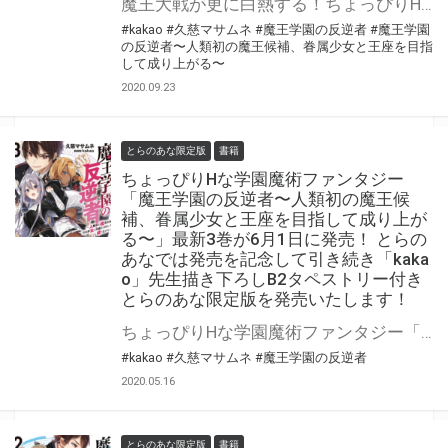
魔王大戦が更に白熱する！ちょっぴりHな学園バトルファンタジー第４巻！！ ちょっぴりHな学園魔術ファンタジー「魔王学園の反逆者〜人類初の魔王候補、眷属少女と王座を目指して成り上がる〜」 最新4巻が10月1日に発売！ とらのあなでは発売を記念してに引き続き「B2タペストリー付きとらのあな限定版」をご用意！ イラストは今回も「kakao」先生描き下ろしです！ とらのあな限定版は限られておりますのでお見逃しなくっ！！
#kakao
#久慈マサムネ
#魔王学園の反逆者
#魔王学園
の反逆者〜人類初の魔王候補、眷属少女と王座を目指
して成り上がる〜
2020.09.23
とらのあな限定版
書籍
ちょっぴりHな学園魔術ファンタジー
「魔王学園の反逆者〜人類初の魔王候
補、眷属少女と王座を目指して成り上が
る〜」最新3巻が6月1日に発売！ とらの
あなでは発売を記念して引き続き「kaka
o」先生描き下ろしB2タペストリー付き
とらのあな限定版を発売いたします！
ちょっぴりHな学園魔術ファンタジー「魔王学園の反逆者〜人類初の魔王候補、眷属少女と王座を目指して成り上がる〜」 最新3巻が6月1日に発売！ とらのあなでは発売を記念してに引き続き「B2タペストリー付きとらのあな限定版」をご用意！ イラストは今回も「kakao」先生描き下ろし！ とらのあな限定版は限られておりますのでお見逃しなくっ！！
#kakao
#久慈マサムネ
#魔王学園の反逆者
2020.05.16
とらのあな限定版
書籍