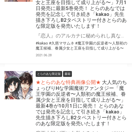
女と王座を目指して成り上がる〜」7月1
日発売に最新5巻発売！ とらのあなでは
発売を記念して引き続き「kakao」先生
描き下ろしB2タペストリー付きとらのあ
な限定版を発売いたします！
『恋人』のアルカナに秘められし真なる力、覚醒! ちょっぴりHな学園魔術ファンタジー「魔王学園の反逆者〜人類初の魔王候補、眷属少女と王座を目指して成り上がる〜」 最新5巻発売！ とらのあなでは発売を記念して4巻に引き続き「B2タペストリー付きとらのあな限定版」をご用意！ イラストは今回も「kakao」先生描き下ろしです！ とらのあな限定版は限られておりますのでお見逃しなくっ！！
#kakao
#久慈マサムネ
#魔王学園の反逆者〜人類初の
魔王候補、眷属少女と王座を目指して成り上がる〜
2021.06.28
とらのあな限定版
書籍
★とらのあな特典画像公開★
大人気のち
ょっぴりHな学園魔術ファンタジー「魔
王学園の反逆者〜人類初の魔王候補、眷
属少女と王座を目指して成り上がる〜」
最新4巻が10月1日に発売！ とらのあな
では発売を記念して引き続き「kakao」
先生描き下ろしB2タペストリー付きとら
のあな限定版を発売いたします！