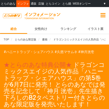
とらのあな
インフォ
通販
店舗
とらコイン
とら婚
WEBオンリー
▼
総合
女性向け
ランキング
イラスト展
TOP
とらのあな限定版
書籍
ドラゴンコミックスエイジの人気作品「ハニー
#ハニートラップ・シェアハウス
#久慈マサムネ
#神月洸壱
★とらのあな特典公開★
ドラゴンコ
ミックスエイジの人気作品「ハニー
トラップ・シェアハウス」の第5巻
が6月7日に発売！ とらのあなでは発
売を記念して「神月 洸壱」先生描き
下ろしのB2タペストリー付きとらの
あな限定版を発売いたします！