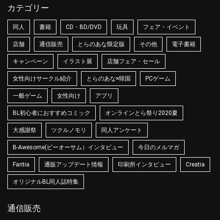
カテゴリー
同人
書籍
CD・BD/DVD
玩具
フェア・イベント
店舗
通信販売
とらのあな限定版
その他
電子書籍
キャンペーン
イラスト展
店舗フェア・セール
女性向けサークル紹介
とらのあな×韓国
PCゲーム
一般ゲーム
女性向け
アプリ
BL初心者におすすめコミック
オンラインとら祭り2020夏
大感謝祭
ツクルノモリ
同人アンケート
B-Awesome(ビーオーサム）インタビュー
今日のメルマガ
Fantia
通販アップデート情報
印刷所インタビュー
Creatia
オリジナルBL同人誌特集
通信販売