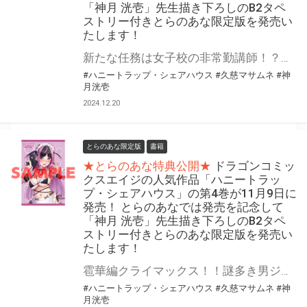
「神月 洸壱」先生描き下ろしのB2タペ
ストリー付きとらのあな限定版を発売い
たします！
新たな任務は女子校の非常勤講師！？女子生徒の中にはスパイの姿も…？ 『ハニートラップ・シェアハウス』が1月9日(木)に発売！ とらのあなでは発売を記念して「B2タペストリー付き」とらのあな限定版を発売いたします。 イラストは「神月 洸壱」先生の描き下ろしです！ とらのあな限定版の数は限られていますので是非お早めにお求めください！
#ハニートラップ・シェアハウス
#久慈マサムネ
#神
月洸壱
2024.12.20
とらのあな限定版
書籍
★とらのあな特典公開★
ドラゴンコミッ
クスエイジの人気作品「ハニートラッ
プ・シェアハウス」の第4巻が11月9日に
発売！ とらのあなでは発売を記念して
「神月 洸壱」先生描き下ろしのB2タペ
ストリー付きとらのあな限定版を発売い
たします！
雹華編クライマックス！！謎多き男ジョン・バイダーとの決戦の行方はーー？ 『ハニートラップ・シェアハウス』の第4巻が11月9日(木)に発売！ とらのあなでは発売を記念して「B2タペストリー付き」とらのあな限定版を発売いたします。 イラストは「神月 洸壱」先生の描き下ろしイラストです！ とらのあな限定版の数は限られていますので是非お早めにお求めください！
#ハニートラップ・シェアハウス
#久慈マサムネ
#神
月洸壱