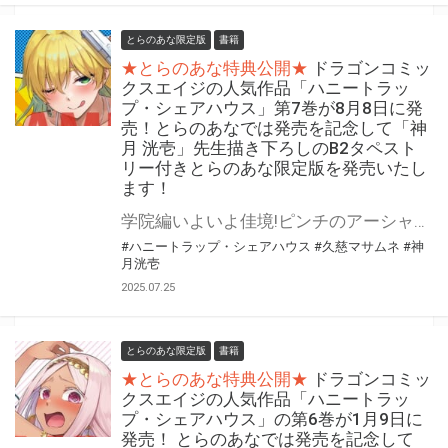
とらのあな限定版
書籍
★とらのあな特典公開★
ドラゴンコミッ
クスエイジの人気作品「ハニートラッ
プ・シェアハウス」第7巻が8月8日に発
売！とらのあなでは発売を記念して「神
月 洸壱」先生描き下ろしのB2タペスト
リー付きとらのあな限定版を発売いたし
ます！
学院編いよいよ佳境!ピンチのアーシャ、そして黒幕の正体は…? 『ハニートラップ・シェアハウス』第7巻が8月8日（金）に発売！ とらのあなでは発売を記念して「B2タペストリー付き」とらのあな限定版を発売いたします。 イラストは「神月 洸壱」先生の描き下ろしイラストです！ とらのあな限定版の数は限られていますので是非お早めにお求めください！
#ハニートラップ・シェアハウス
#久慈マサムネ
#神
月洸壱
2025.07.25
とらのあな限定版
書籍
★とらのあな特典公開★
ドラゴンコミッ
クスエイジの人気作品「ハニートラッ
プ・シェアハウス」の第6巻が1月9日に
発売！ とらのあなでは発売を記念して