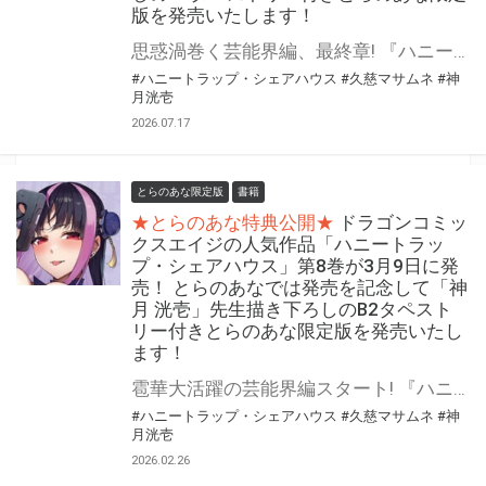
版を発売いたします！
思惑渦巻く芸能界編、最終章! 『ハニートラップ・シェアハウス』第9巻が8月7日（金）に発売！ とらのあなでは発売を記念して「B2タペストリー付き」とらのあな限定版を発売いたします。 イラストは「神月 洸壱」先生の描き下ろしです！ とらのあな限定版の数は限られていますので是非お早めにお求めください！
#ハニートラップ・シェアハウス
#久慈マサムネ
#神
月洸壱
2026.07.17
とらのあな限定版
書籍
★とらのあな特典公開★
ドラゴンコミッ
クスエイジの人気作品「ハニートラッ
プ・シェアハウス」第8巻が3月9日に発
売！ とらのあなでは発売を記念して「神
月 洸壱」先生描き下ろしのB2タペスト
リー付きとらのあな限定版を発売いたし
ます！
雹華大活躍の芸能界編スタート! 『ハニートラップ・シェアハウス』第8巻が3月9日（月）に発売！ とらのあなでは発売を記念して「B2タペストリー付き」とらのあな限定版を発売いたします。 イラストは「神月 洸壱」先生の描き下ろしイラストです！ とらのあな限定版の数は限られていますので是非お早めにお求めください！
#ハニートラップ・シェアハウス
#久慈マサムネ
#神
月洸壱
2026.02.26