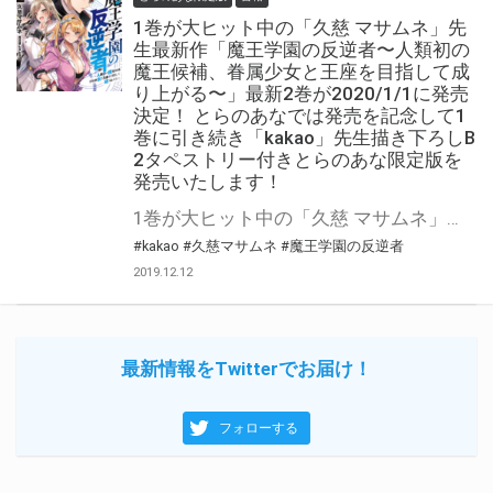
1巻が大ヒット中の「久慈 マサムネ」先
生最新作「魔王学園の反逆者〜人類初の
魔王候補、眷属少女と王座を目指して成
り上がる〜」最新2巻が2020/1/1に発売
決定！ とらのあなでは発売を記念して1
巻に引き続き「kakao」先生描き下ろしB
2タペストリー付きとらのあな限定版を
発売いたします！
1巻が大ヒット中の「久慈 マサムネ」先生の最新作「魔王学園の反逆者〜人類初の魔王候補、眷属少女と王座を目指して成り上がる〜」 最新2巻がが2020/1/1に発売！ とらのあなでは発売を記念して1巻に引き続き「B2タペストリー付きとらのあな限定版」をご用意！ イラストは今回も「kakao」先生描き下ろし！ とらのあな限定版は限られておりますのでお見逃しなくっ！！
#kakao
#久慈マサムネ
#魔王学園の反逆者
2019.12.12
最新情報をTwitterでお届け！
フォローする