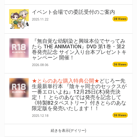
イベント会場での委託受付のご案内
38 Views
2025.11.22
『無自覚な幼馴染と興味本位でヤってみ
たら THE ANIMATION』DVD 第1巻・第2
巻発売記念 サイン入り台本プレゼントキ
ャンペーン 開催！
36 Views
2026.08.06
★とらのあな購入特典公開★
どじろー先
生最新単行本 『陰キャ同士のセックスが
一番エロいよね』12月25日(木)発売決
定！！ とらのあなでは発売を記念して
《特製B2タペストリー》付きとらのあな
限定版を発売いたします！！
36 Views
2025.12.18
続きを表示(デイリー)