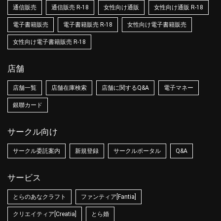
通信販売
通信販売 R-18
女性向け通販
女性向け通販 R-18
電子書籍販売
電子書籍販売 R-18
女性向け電子書籍販売
女性向け電子書籍販売 R-18
店舗
店舗一覧
店舗在庫検索
店舗に関するQ&A
電子マネー
銀聯カード
サークル向け
サークル委託案内
新規登録
サークルポータル
Q&A
サービス
とらのあなクラフト
ファンティア[Fantia]
クリエイティア[Creatia]
とら婚