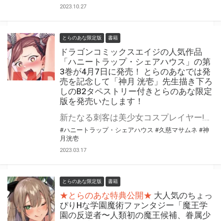
2023.10.27
とらのあな限定版
書籍
ドラゴンコミックスエイジの人気作品
「ハニートラップ・シェアハウス」の第
3巻が4月7日に発売！ とらのあなでは発
売を記念して「神月 洸壱」先生描き下ろ
しのB2タペストリー付きとらのあな限定
版を発売いたします！
新たなる刺客は美少女コスプレイヤー!ハニトラの応酬で危険度上昇中!? 『ハニートラップ・シェアハウス』の第3巻が4月7日（金）に発売！ とらのあなでは発売を記念して「B2タペストリー付き」とらのあな限定版を発売いたします。 イラストは「神月 洸壱」先生の描き下ろしイラストです！ とらのあな限定版の数は限られていますので是非お早めにお求めください！
#ハニートラップ・シェアハウス
#久慈マサムネ
#神
月洸壱
2023.03.17
とらのあな限定版
書籍
★とらのあな特典公開★
大人気のちょっ
ぴりHな学園魔術ファンタジー「魔王学
園の反逆者〜人類初の魔王候補、眷属少