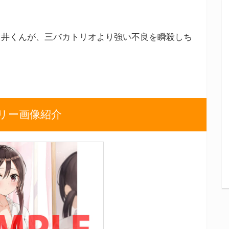
臼井くんが、三バカトリオより強い不良を瞬殺しち
リー画像紹介