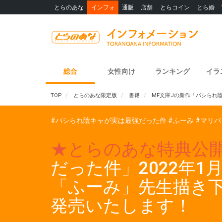
とらのあな
インフォ
通販
店舗
とらコイン
とら婚
総合
女性向け
ランキング
イラ
TOP
とらのあな限定版
書籍
MF文庫Jの新作「パシられ
#パシられ陰キャが実は最強だった件
#ふーみ
#マリパ
★とらのあな特典公
だった件」2022年
「ふーみ」先生描き
発売いたします！