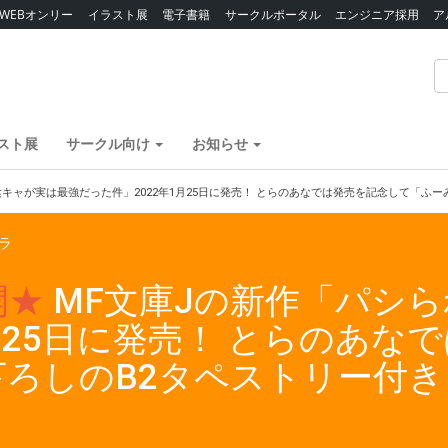
WEBオンリー
イラスト展
電子書籍
サークルポータル
エンジニア採用
ア
スト展
サークル向け
お知らせ
陰キャが実は最強だった件」2022年1月25日に発売！ とらのあなでは発売を記念して「ふ
ラ
開★
MF文庫Jの新作「パシ
1月25日に発売！ とらのあな
下ろしのB2タペストリー付