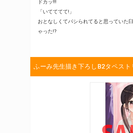
ドカッ!!!
「いてててて!」
おとなしくてパシられてると思っていた
ゃった!?
ふーみ先生描き下ろしB2タペスト