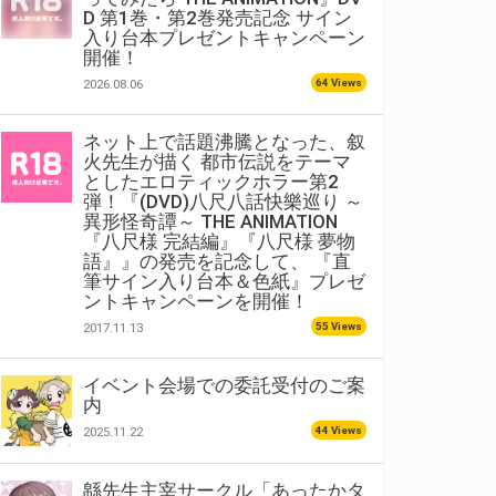
D 第1巻・第2巻発売記念 サイン
入り台本プレゼントキャンペーン
開催！
64 Views
2026.08.06
ネット上で話題沸騰となった、叙
火先生が描く 都市伝説をテーマ
としたエロティックホラー第2
弾！『(DVD)八尺八話快樂巡り ～
異形怪奇譚～ THE ANIMATION
『八尺様 完結編』『八尺様 夢物
語』』の発売を記念して、 『直
筆サイン入り台本＆色紙』プレゼ
ントキャンペーンを開催！
55 Views
2017.11.13
イベント会場での委託受付のご案
内
44 Views
2025.11.22
緜先生主宰サークル「あったかタ