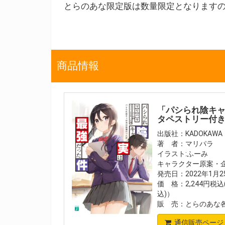
とらのあな限定版は数量限定となります
商品情報
「パシられ陰キャ
タペストリー付
出版社：KADOKAWA
著 者：マリパラ
イラスト:ふーみ
キャラクター原案・
発売日：2022年1月
価 格：2,244円税込
込)）
販 売：とらのあな
通信販売ページ