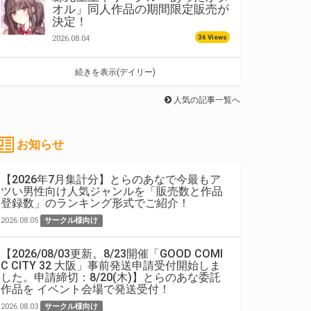
オル」同人作品の期間限定販売が
決定！
36 Views
2026.08.04
続きを表示(デイリー)
人気の記事一覧へ
お知らせ
【2026年7月集計分】とらのあなで今最もア
ツい男性向け人気ジャンルを「販売数と作品
登録数」のランキング形式でご紹介！
2026.08.05
サークル様向け
【2026/08/03更新。8/23開催「GOOD COMI
C CITY 32 大阪」事前発送申請受付開始しま
した。申請締切：8/20(木)】とらのあな委託
作品を イベント会場で発送受付！
2026.08.03
サークル様向け