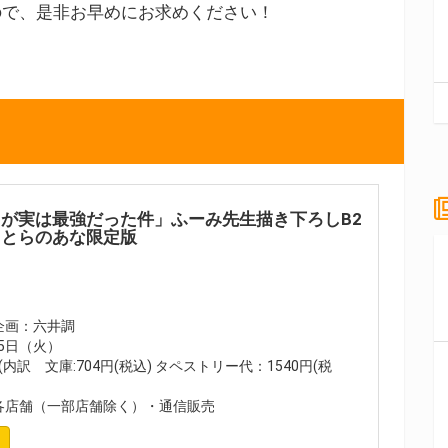
ので、是非お早めにお求めください！
が実は最強だった件」ふーみ先生描き下ろしB2
きとらのあな限定版
企画：六井調
25日（火）
(内訳 文庫:704円(税込) タペストリー代：1540円(税
各店舗（一部店舗除く）・通信販売