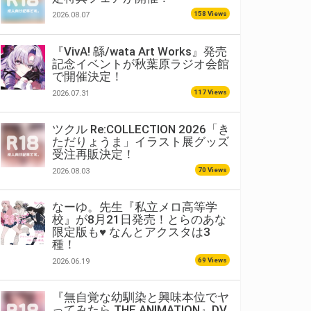
158 Views
2026.08.07
『VivA! 緜/wata Art Works』発売
記念イベントが秋葉原ラジオ会館
で開催決定！
117 Views
2026.07.31
ツクル Re:COLLECTION 2026「き
ただりょうま」イラスト展グッズ
受注再販決定！
70 Views
2026.08.03
なーゆ。先生『私立メロ高等学
校』が8月21日発売！とらのあな
限定版も♥ なんとアクスタは3
種！
69 Views
2026.06.19
『無自覚な幼馴染と興味本位でヤ
ってみたら THE ANIMATION』DV