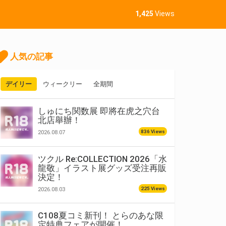
1,425
Views
人気の記事
デイリー
ウィークリー
全期間
しゅにち関数展 即將在虎之穴台
北店舉辦！
836 Views
2026.08.07
ツクル Re:COLLECTION 2026「水
龍敬」イラスト展グッズ受注再販
決定！
225 Views
2026.08.03
C108夏コミ新刊！ とらのあな限
定特典フェアが開催！