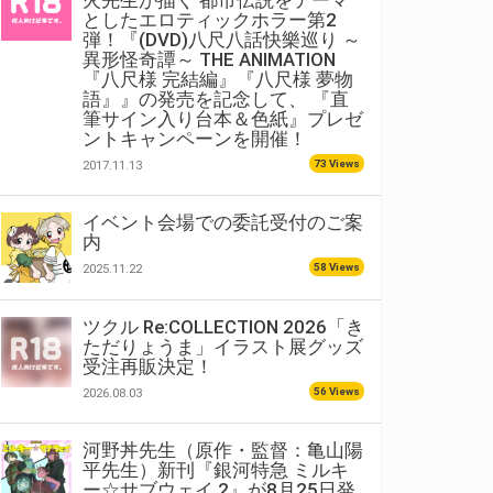
火先生が描く 都市伝説をテーマ
としたエロティックホラー第2
弾！『(DVD)八尺八話快樂巡り ～
異形怪奇譚～ THE ANIMATION
『八尺様 完結編』『八尺様 夢物
語』』の発売を記念して、 『直
筆サイン入り台本＆色紙』プレゼ
ントキャンペーンを開催！
73 Views
2017.11.13
イベント会場での委託受付のご案
内
58 Views
2025.11.22
ツクル Re:COLLECTION 2026「き
ただりょうま」イラスト展グッズ
受注再販決定！
56 Views
2026.08.03
河野丼先生（原作・監督：亀山陽
平先生）新刊『銀河特急 ミルキ
ー☆サブウェイ 2』が8月25日発