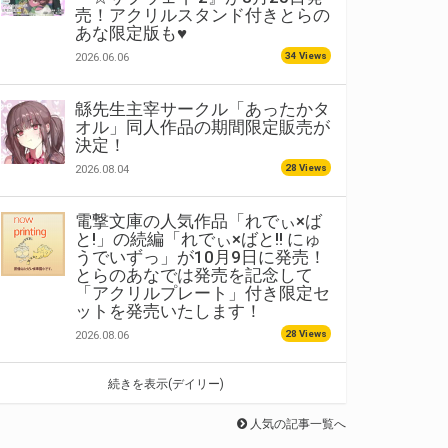
売！アクリルスタンド付きとらの
あな限定版も♥
34 Views
2026.06.06
緜先生主宰サークル「あったかタ
オル」同人作品の期間限定販売が
決定！
28 Views
2026.08.04
電撃文庫の人気作品「れでぃ×ば
と!」の続編「れでぃ×ばと!! にゅ
うでいずっ」が10月9日に発売！
とらのあなでは発売を記念して
「アクリルプレート」付き限定セ
ットを発売いたします！
28 Views
2026.08.06
続きを表示(デイリー)
人気の記事一覧へ