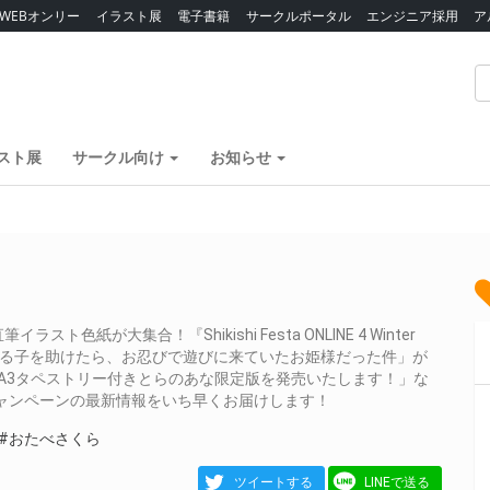
WEBオンリー
イラスト展
電子書籍
サークルポータル
エンジニア採用
ア
スト展
サークル向け
お知らせ
が大集合！『Shikishi Festa ONLINE 4 Winter
っている子を助けたら、お忍びで遊びに来ていたお姫様だった件」が
製A3タペストリー付きとらのあな限定版を発売いたします！」な
キャンペーンの最新情報をいち早くお届けします！
#おたべさくら
ツイートする
LINEで送る