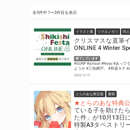
全3件中 1〜3件目を表示
イラスト展
ツクルノモリ
同人
クリスマスな直筆イラス
ONLINE 4 Winter Sp
終了しています
#GUNP
#jonsun
#Noyu
#あって
ようか
#三色網戸。
#和遥キナ
#
2024.12.19
とらのあな限定版
書籍
★とらのあな特典
ている子を助けた
た件」が10月13
特製A3タペストリ