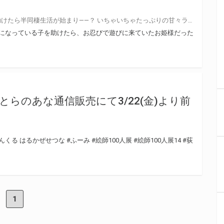
清楚で上品なお姫様【ルナ】を助けたら半同棲生活が始まり――？ いちゃいちゃたっぷりの甘々ラブコメディ！ GA文庫より 『誘拐されそうになっている子を助けたら、お忍びで遊びに来ていたお姫様だった件』が10月13日(日)に発売！ とらのあなでは発売を記念して「特製A3タペストリー付き」とらのあな限定版を発売いたします。 とらのあな限定版の数は限られていますので是非お早めにお求めください！
うになっている子を助けたら、お忍びで遊びに来ていたお姫様だった
」とらのあな通信販売にて3/22(金)より前
んくる はるかぜせつな
#ふーみ
#絵師100人展
#絵師100人展14
#荻
1