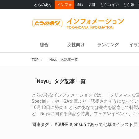
とらのあな
インフォ
通販
店舗
とらコイン
とら婚
総合
女性向け
ランキング
イラ
TOP
「Noyu」の記事一覧
「Noyu」タグ記事一覧
とらのあなインフォメーションでは、「クリスマスな直筆イラスト色紙
Special』」や「GA文庫より「誘拐されそうにな
10月13日に発売！ とらのあなでは発売を記念して特
ど、Noyuに関する商品や特典、フェアやイベント、
関連タグ：
#GUNP
#jonsun
#あって七草
#イラスト展