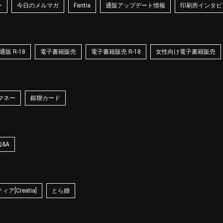
ー
今日のメルマガ
Fantia
通販アップデート情報
印刷所インタビ
販 R-18
電子書籍販売
電子書籍販売 R-18
女性向け電子書籍販売
マネー
銀聯カード
Q&A
ア[Creatia]
とら婚