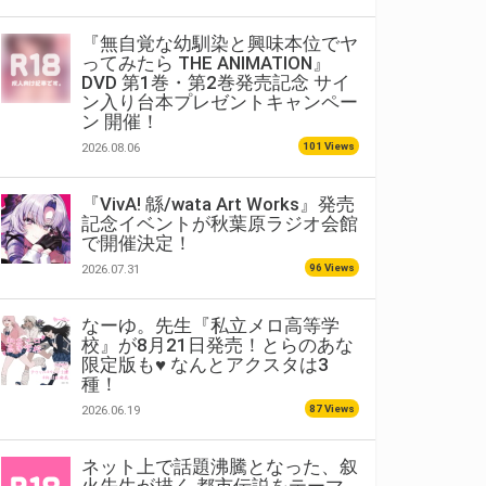
『無自覚な幼馴染と興味本位でヤ
ってみたら THE ANIMATION』
DVD 第1巻・第2巻発売記念 サイ
ン入り台本プレゼントキャンペー
ン 開催！
101 Views
2026.08.06
『VivA! 緜/wata Art Works』発売
記念イベントが秋葉原ラジオ会館
で開催決定！
96 Views
2026.07.31
なーゆ。先生『私立メロ高等学
校』が8月21日発売！とらのあな
限定版も♥ なんとアクスタは3
種！
87 Views
2026.06.19
ネット上で話題沸騰となった、叙