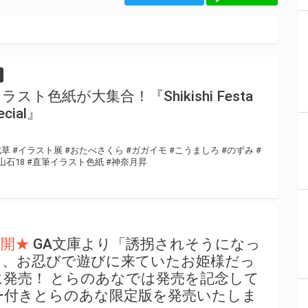
ト色紙が大集合！『Shikishi Festa
ecial』
七草
#イラスト展
#おたべさくら
#ガガイモ
#こうましろ
#のずみ
#
山石18
#直筆イラスト色紙
#神奈月昇
公開★
GA文庫より「誘拐されそうになっ
ら、お忍びで遊びに来ていたお姫様だっ
日に発売！ とらのあなでは発売を記念して
ー付きとらのあな限定版を発売いたしま