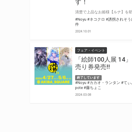
す！
#Noyu
#ネコクロ
#誘拐されそ
件
2024.10.01
フェア・イベント
「絵師100人展 14
売り券発売!!
終了しています
#Noyu
#カカオ・ランタン
#てぃ
pote
#藤ちょこ
2024.03.08