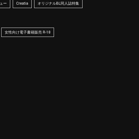
ュー
Creatia
オリジナルBL同人誌特集
女性向け電子書籍販売 R-18