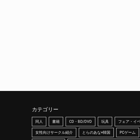
カテゴリー
同人
書籍
CD・BD/DVD
玩具
フェア・イ
女性向けサークル紹介
とらのあな×韓国
PCゲーム