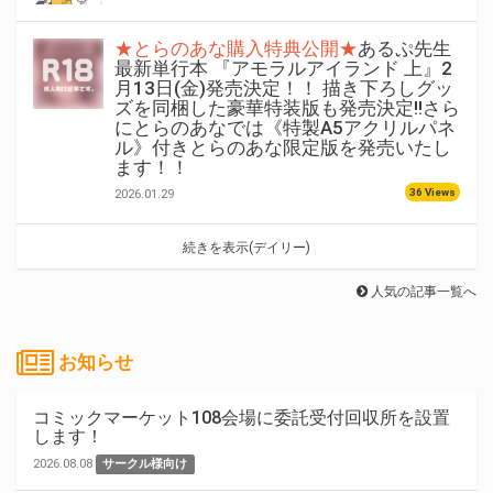
★とらのあな購入特典公開★
あるぷ先生
最新単行本 『アモラルアイランド 上』2
月13日(金)発売決定！！ 描き下ろしグッ
ズを同梱した豪華特装版も発売決定!!さら
にとらのあなでは《特製A5アクリルパネ
ル》付きとらのあな限定版を発売いたし
ます！！
36 Views
2026.01.29
続きを表示(デイリー)
人気の記事一覧へ
お知らせ
コミックマーケット108会場に委託受付回収所を設置
します！
2026.08.08
サークル様向け