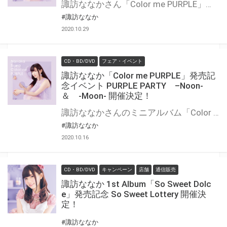
諏訪ななかさん「Color me PURPLE」が11月4日に発売！ こちらの発売を記念して店頭抽選会の実施が決定しました！ ぜひこの機会にご参加ください！
#諏訪ななか
2020.10.29
CD・BD/DVD
フェア・イベント
諏訪ななか「Color me PURPLE」発売記
念イベント PURPLE PARTY –Noon-
＆ -Moon- 開催決定！
諏訪ななかさんのミニアルバム「Color me PURPLE」が発売決定!! そして、このCDの発売を記念してのオンラインイベントも開催が決定！！ 弊社対象店舗で対象商品を全額内金にてご予約または、ご購入頂いたお客様に「イベント応募抽選券」をプレゼント致します。 是非、奮ってご応募ください♪
#諏訪ななか
2020.10.16
CD・BD/DVD
キャンペーン
店舗
通信販売
諏訪ななか 1st Album「So Sweet Dolc
e」発売記念 So Sweet Lottery 開催決
定！
#諏訪ななか