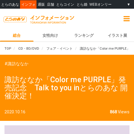
とらのあな
インフォ
通販
店舗
とらコイン
とら婚
WEBオンリー
▼
総合
女性向け
ランキング
イラスト展
TOP
CD・BD/DVD
フェア・イベント
諏訪ななか「Color me PURPLE」発
#諏訪ななか
諏訪ななか「Color me PURPLE」発
売記念 Talk to you inとらのあな 開
催決定！
2020.10.16
868
Views