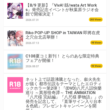
【8/9 更新】『VivA! 緜/wata Art Work
s』発売記念イベントが秋葉原ラジオ会
館で開催決定！
203 Views
2026.07.31
Riko POP-UP SHOP in TAIWAN 即將在虎
之穴台北店舉辦！
98 Views
2026.07.13
C108夏コミ新刊！ とらのあな限定特典
フェアが開催！
96 Views
2026.08.07
ネット上で話題沸騰となった、叙火先生
が描く 都市伝説をテーマとしたエロティ
ックホラー第2弾！『(DVD)八尺八話快樂
巡り ～異形怪奇譚～ THE ANIMATION
『八尺様 完結編』『八尺様 夢物語』』の
発売を記念して、 『直筆サイン入り台本
＆色紙』プレゼントキャンペーンを開