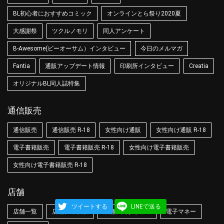
BL初心者におすすめコミック
オンラインとら祭り2020夏
大感謝祭
ツクルノモリ
同人アンケート
B-Awesome(ビーオーサム）インタビュー
今日のメルマガ
Fantia
通販アップデート情報
印刷所インタビュー
Creatia
オリジナルBL同人誌特集
通信販売
通信販売
通信販売 R-18
女性向け通販
女性向け通販 R-18
電子書籍販売
電子書籍販売 R-18
女性向け電子書籍販売
女性向け電子書籍販売 R-18
店舗
ツイートする
LINEで送る
店舗一覧
店舗在庫検索
店舗に関するQ&A
電子マネー