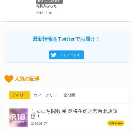
終了しています
#諏訪ななか
2018.11.16
最新情報をTwitterでお届け！
フォローする
人気の記事
デイリー
ウィークリー
全期間
しゅにち関数展 即將在虎之穴台北店舉
辦！
365 Views
2026.08.07