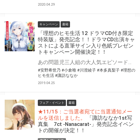
2020.04.29
キャンペーン
書籍
「理想のヒモ生活 12 ドラマCD付き限定
特装版」発売記念！！ドラマCD出演キャ
ストによる直筆サイン入り色紙プレゼン
トキャンペーン開催決定！！
あの問題児三人組の大人気エピソードが『声優グランプリ』プレゼンツの豪華キャストでドラマCDになって登場！ 小倉唯、諏訪ななか、安野希世乃、川澄綾子、本多真梨子が問題児組を演じる豪華キャスティングです！ 大人気シリーズ最新刊、完全数量限定生産の「理想のヒモ生活 12 ドラマCD付き限定特装版」が4/30に発売です！ とらのあなでは【理想のヒモ生活 12 ドラマCD付き限定特装版】の発売を記念して、 ドラマCD出演キャストによる直筆サインの入った色紙プレゼントキャンペーンを開催します！！ 貴重な直筆サイン入り色紙を手に入れるチャンスです！ 是非、奮ってご応募ください♪
#安野希世乃
#小倉唯
#川澄綾子
#本多真梨子
#理想の
ヒモ生活
#諏訪ななか
2019.04.25
フェア・イベント
書籍
★11/15：ご当選者宛てに当選通知メー
ルを送信しました。
「諏訪ななか1st写
真集 7ct -Nanacarat-」発売記念イベン
トの開催が決定！！