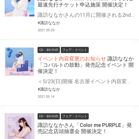
最速先行チケット申込施策 開催決定！
諏訪ななかさんの11月に開催される2ndライブのチケット先行抽選予約申し込み施策の開催が決定！
#諏訪ななか
2021.09.29
CD・BD/DVD
フェア・イベント
イベント内容変更のお知らせ
諏訪ななか
「コバルトの鼓動」発売記念イベント 開
催決定！
＜5/23(日)開催 名古屋イベント内容変更のお知らせ＞ ＜6/12(土)開催 東京都内イベント内容変更のお知らせ＞ 2021/5/23(日)名古屋、2021/6/12(土)都内某所にて有観客にて予定しておりました、諏訪ななか 1stシングル「コバルトの鼓動」発売記念イベントにつきまして、新型コロナウイルス感染防止のために発令された緊急事態宣言の期間延長に伴い、アーティストおよび皆様の安全を第一優先とし、やむなくイベント内容を変更させて頂くことにしました。楽しみにされていましたお客様には大変申し訳ございませんが、ご理解ご協力を頂けますよう何卒よろしくお願いします。 【イベント変更内容】 変更内容：1問1答 電話お話し会 ※コロムビアスタッフよりお電話をかけ、その後諏訪ななか本人とお電話にてお話しをして頂くイベントとなります。 ※お電話でのお話しが可能な環境にてご参加をお願いします。 ※開催日時、開催時間に変更はありません。 ※お電話でのお話しとなるため、事前にお客様の質問を受け付けさせて頂きます。 https://columbia.jp/suwananaka/live.html#event 諏訪ななかさんのニューシングル『コバルトの鼓動』の発売記念イベントの開催が決定！！ 対象商品をご購入いただいた方に＜イベント応募用紙＞を1枚差し上げます。 ご応募いただいた方のから抽選でイベントにご招待いたします。 奮ってご応募ください！
#諏訪ななか
2021.05.14
CD・BD/DVD
フェア・イベント
諏訪ななかさん「Color me PURPLE」発
売記念店頭抽選会 開催決定！