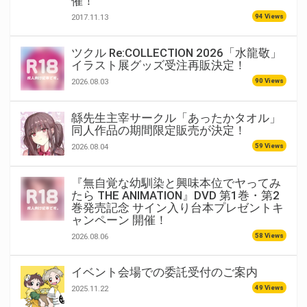
催！
94 Views
2017.11.13
ツクル Re:COLLECTION 2026「水龍敬」
イラスト展グッズ受注再販決定！
90 Views
2026.08.03
緜先生主宰サークル「あったかタオル」
同人作品の期間限定販売が決定！
59 Views
2026.08.04
『無自覚な幼馴染と興味本位でヤってみ
たら THE ANIMATION』DVD 第1巻・第2
巻発売記念 サイン入り台本プレゼントキ
ャンペーン 開催！
58 Views
2026.08.06
イベント会場での委託受付のご案内
49 Views
2025.11.22