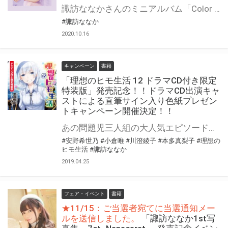
諏訪ななかさんのミニアルバム「Color me PURPLE」が発売決定!! そして、このCDの発売を記念してのイベントも開催が決定！！ 弊社対象店舗で対象商品を全額内金にてご予約または、ご購入頂いたお客様に「イベント応募抽選券」をプレゼント致します。 是非、奮ってご応募ください♪
#諏訪ななか
2020.10.16
キャンペーン
書籍
「理想のヒモ生活 12 ドラマCD付き限定
特装版」発売記念！！ドラマCD出演キャ
ストによる直筆サイン入り色紙プレゼン
トキャンペーン開催決定！！
あの問題児三人組の大人気エピソードが『声優グランプリ』プレゼンツの豪華キャストでドラマCDになって登場！ 小倉唯、諏訪ななか、安野希世乃、川澄綾子、本多真梨子が問題児組を演じる豪華キャスティングです！ 大人気シリーズ最新刊、完全数量限定生産の「理想のヒモ生活 12 ドラマCD付き限定特装版」が4/30に発売です！ とらのあなでは【理想のヒモ生活 12 ドラマCD付き限定特装版】の発売を記念して、 ドラマCD出演キャストによる直筆サインの入った色紙プレゼントキャンペーンを開催します！！ 貴重な直筆サイン入り色紙を手に入れるチャンスです！ 是非、奮ってご応募ください♪
#安野希世乃
#小倉唯
#川澄綾子
#本多真梨子
#理想の
ヒモ生活
#諏訪ななか
2019.04.25
フェア・イベント
書籍
★11/15：ご当選者宛てに当選通知メー
ルを送信しました。
「諏訪ななか1st写