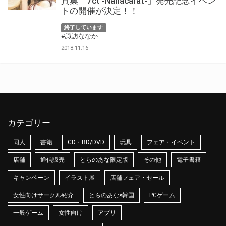
真集 7ct -Nanacarat-」発売記念イベン
トの開催が決定！！
終了しています
#諏訪ななか
2018.11.16
カテゴリー
同人
書籍
CD・BD/DVD
玩具
フェア・イベント
店舗
通信販売
とらのあな限定版
その他
電子書籍
キャンペーン
イラスト展
店舗フェア・セール
女性向けサークル紹介
とらのあな×韓国
PCゲーム
一般ゲーム
女性向け
アプリ