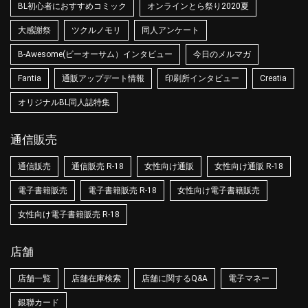
BL初心者におすすめコミック
オンラインとら祭り2020夏
大感謝祭
ツクルノモリ
同人アンケート
B-Awesome(ビーオーサム）インタビュー
今日のメルマガ
Fantia
通販アップデート情報
印刷所インタビュー
Creatia
オリジナルBL同人誌特集
通信販売
通信販売
通信販売 R-18
女性向け通販
女性向け通販 R-18
電子書籍販売
電子書籍販売 R-18
女性向け電子書籍販売
女性向け電子書籍販売 R-18
店舗
店舗一覧
店舗在庫検索
店舗に関するQ&A
電子マネー
銀聯カード