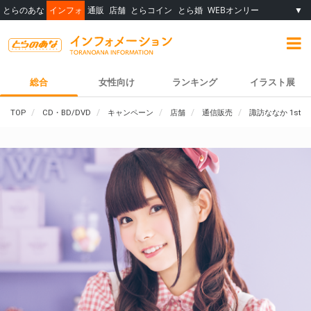
とらのあな
インフォ
通販
店舗
とらコイン
とら婚
WEBオンリー
▼
総合
女性向け
ランキング
イラスト展
TOP
CD・BD/DVD
キャンペーン
店舗
通信販売
諏訪ななか 1st Al