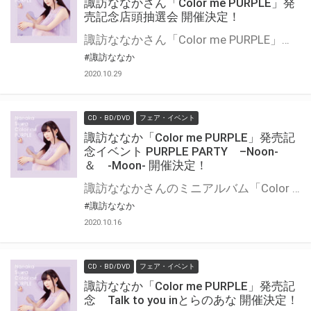
諏訪ななかさん「Color me PURPLE」発
売記念店頭抽選会 開催決定！
諏訪ななかさん「Color me PURPLE」が11月4日に発売！ こちらの発売を記念して店頭抽選会の実施が決定しました！ ぜひこの機会にご参加ください！
#諏訪ななか
2020.10.29
CD・BD/DVD
フェア・イベント
諏訪ななか「Color me PURPLE」発売記
念イベント PURPLE PARTY –Noon-
＆ -Moon- 開催決定！
諏訪ななかさんのミニアルバム「Color me PURPLE」が発売決定!! そして、このCDの発売を記念してのオンラインイベントも開催が決定！！ 弊社対象店舗で対象商品を全額内金にてご予約または、ご購入頂いたお客様に「イベント応募抽選券」をプレゼント致します。 是非、奮ってご応募ください♪
#諏訪ななか
2020.10.16
CD・BD/DVD
フェア・イベント
諏訪ななか「Color me PURPLE」発売記
念 Talk to you inとらのあな 開催決定！