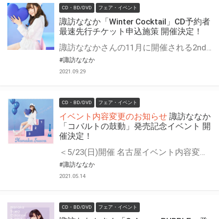
CD・BD/DVD
フェア・イベント
諏訪ななか「Winter Cocktail」CD予約者
最速先行チケット申込施策 開催決定！
諏訪ななかさんの11月に開催される2ndライブのチケット先行抽選予約申し込み施策の開催が決定！
#諏訪ななか
2021.09.29
CD・BD/DVD
フェア・イベント
イベント内容変更のお知らせ
諏訪ななか
「コバルトの鼓動」発売記念イベント 開
催決定！
＜5/23(日)開催 名古屋イベント内容変更のお知らせ＞ ＜6/12(土)開催 東京都内イベント内容変更のお知らせ＞ 2021/5/23(日)名古屋、2021/6/12(土)都内某所にて有観客にて予定しておりました、諏訪ななか 1stシングル「コバルトの鼓動」発売記念イベントにつきまして、新型コロナウイルス感染防止のために発令された緊急事態宣言の期間延長に伴い、アーティストおよび皆様の安全を第一優先とし、やむなくイベント内容を変更させて頂くことにしました。楽しみにされていましたお客様には大変申し訳ございませんが、ご理解ご協力を頂けますよう何卒よろしくお願いします。 【イベント変更内容】 変更内容：1問1答 電話お話し会 ※コロムビアスタッフよりお電話をかけ、その後諏訪ななか本人とお電話にてお話しをして頂くイベントとなります。 ※お電話でのお話しが可能な環境にてご参加をお願いします。 ※開催日時、開催時間に変更はありません。 ※お電話でのお話しとなるため、事前にお客様の質問を受け付けさせて頂きます。 https://columbia.jp/suwananaka/live.html#event 諏訪ななかさんのニューシングル『コバルトの鼓動』の発売記念イベントの開催が決定！！ 対象商品をご購入いただいた方に＜イベント応募用紙＞を1枚差し上げます。 ご応募いただいた方のから抽選でイベントにご招待いたします。 奮ってご応募ください！
#諏訪ななか
2021.05.14
CD・BD/DVD
フェア・イベント