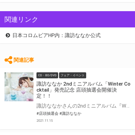
関連リンク
日本コロムビアHP内：諏訪ななか公式
関連記事
CD・BD/DVD
フェア・イベント
諏訪ななか 2ndミニアルバム「Winter Co
cktail」発売記念 店頭抽選会開催決
定！！
諏訪ななかさんの2ndミニアルバム『Winter Cocktail』の発売を記念して、店頭抽選会の開催が決定しました！ この機会でないと手に入らない、超レアな豪華景品が当たる抽選会になります！ 是非、ご参加ください！
#店頭抽選会
#諏訪ななか
2021.11.15