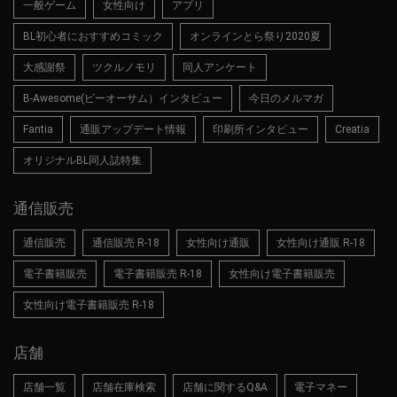
一般ゲーム
女性向け
アプリ
BL初心者におすすめコミック
オンラインとら祭り2020夏
大感謝祭
ツクルノモリ
同人アンケート
B-Awesome(ビーオーサム）インタビュー
今日のメルマガ
Fantia
通販アップデート情報
印刷所インタビュー
Creatia
オリジナルBL同人誌特集
通信販売
通信販売
通信販売 R-18
女性向け通販
女性向け通販 R-18
電子書籍販売
電子書籍販売 R-18
女性向け電子書籍販売
女性向け電子書籍販売 R-18
店舗
店舗一覧
店舗在庫検索
店舗に関するQ&A
電子マネー