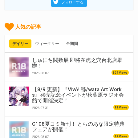
フォローする
人気の記事
デイリー
ウィークリー
全期間
しゅにち関数展 即將在虎之穴台北店舉
辦！
307 Views
2026.08.07
【8/9 更新】『VivA! 緜/wata Art Work
s』発売記念イベントが秋葉原ラジオ会
館で開催決定！
88 Views
2026.07.31
C108夏コミ新刊！ とらのあな限定特典
フェアが開催！
87 Views
2026.08.07