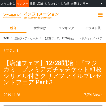
とらのあな
インフォ
通販
店舗
とらコイン
とら婚
WEBオンリー
▼
総合
女性向け
ランキング
イラスト展
TOP
店舗フェア・セール
【店舗フェア】12/28開始！「マジカミ」プレミアガ
#マジカミ
【店舗フェア】12/28開始！「マジ
カミ」プレミアガチャチケット×1枚
シリアル付きクリアファイルプレゼ
ントフェア Part３
2019.11.28
7,791
Views