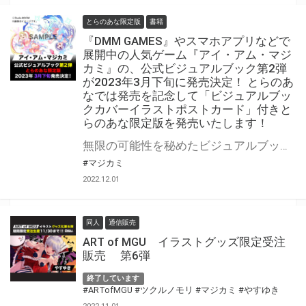
とらのあな限定版
書籍
『DMM GAMES』やスマホアプリなどで
展開中の人気ゲーム『アイ・アム・マジ
カミ』の、公式ビジュアルブック第2弾
が2023年3月下旬に発売決定！ とらのあ
なでは発売を記念して「ビジュアルブッ
クカバーイラストポストカード」付きと
らのあな限定版を発売いたします！
無限の可能性を秘めたビジュアルブック第2弾!! 『DMM GAMES』やスマホアプリなどで展開中の人気ゲーム『アイ・アム・マジカミ』の、公式ビジュアルブック第2弾が3月下旬に発売決定！ とらのあなでは発売を記念してゲーム内で使えるシリアルが付いた「ビジュアルブックカバーイラストポストカード付きとらのあな限定版」をご用意！ とらのあな限定版は限られておりますのでお見逃しなくっ！！
#マジカミ
2022.12.01
同人
通信販売
ART of MGU イラストグッズ限定受注
販売 第6弾
終了しています
#ARTofMGU
#ツクルノモリ
#マジカミ
#やすゆき