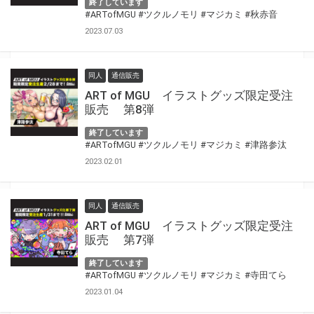
終了しています
#ARTofMGU
#ツクルノモリ
#マジカミ
#秋赤音
2023.07.03
同人
通信販売
ART of MGU イラストグッズ限定受注
販売 第8弾
終了しています
#ARTofMGU
#ツクルノモリ
#マジカミ
#津路参汰
2023.02.01
同人
通信販売
ART of MGU イラストグッズ限定受注
販売 第7弾
終了しています
#ARTofMGU
#ツクルノモリ
#マジカミ
#寺田てら
2023.01.04