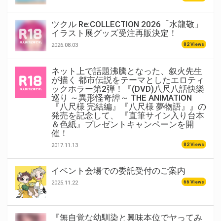
ツクル Re:COLLECTION 2026「水龍敬」
イラスト展グッズ受注再販決定！
82 Views
2026.08.03
ネット上で話題沸騰となった、叙火先生
が描く 都市伝説をテーマとしたエロティ
ックホラー第2弾！『(DVD)八尺八話快樂
巡り ～異形怪奇譚～ THE ANIMATION
『八尺様 完結編』『八尺様 夢物語』』の
発売を記念して、 『直筆サイン入り台本
＆色紙』プレゼントキャンペーンを開
催！
82 Views
2017.11.13
イベント会場での委託受付のご案内
66 Views
2025.11.22
『無自覚な幼馴染と興味本位でヤってみ