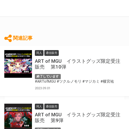
関連記事
同人
通信販売
ART of MGU イラストグッズ限定受注
販売 第10弾
終了しています
#ARTofMGU
#ツクルノモリ
#マジカミ
#榎宮祐
2023.09.01
同人
通信販売
ART of MGU イラストグッズ限定受注
販売 第9弾