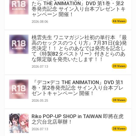
たら THE ANIMATION』DVD 第1巻・第2
巻発売記念 サイン入り台本プレゼントキ
ャンペーン 開催！
46 Views
2026.08.06
桃雲先生 ワニマガジン社初の単行本 『最
高のセックスのつくり方』7月31日(金)発
売決定！！ とらのあなでは発売を記念し
て《特製B2タペストリー》付きとらのあ
な限定版を発売いたします！！
39 Views
2026.07.13
『デコ×デコ THE ANIMATION』DVD 第1
巻・第2巻発売記念 サイン入り台本プレ
ゼントキャンペーン 開催！
39 Views
2026.05.25
Riko POP-UP SHOP in TAIWAN 即將在虎
之穴台北店舉辦！
38 Views
2026.07.13