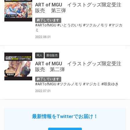
ART of MGU イラストグッズ限定受注
販売 第三弾
終了しています
#ARTofMGU
#いとうのいぢ
#ツクルノモリ
#マジカ
ミ
2022.08.01
同人
通信販売
ART of MGU イラストグッズ限定受注
販売 第二弾
終了しています
#ARTofMGU
#ツクルノモリ
#マジカミ
#咲良ゆき
2022.07.01
最新情報をTwitterでお届け！