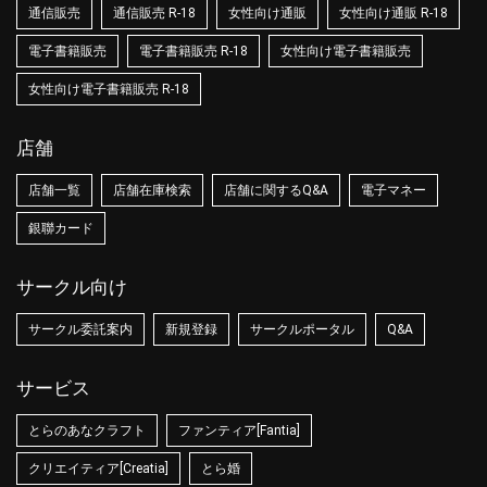
通信販売
通信販売 R-18
女性向け通販
女性向け通販 R-18
電子書籍販売
電子書籍販売 R-18
女性向け電子書籍販売
女性向け電子書籍販売 R-18
店舗
店舗一覧
店舗在庫検索
店舗に関するQ&A
電子マネー
銀聯カード
サークル向け
サークル委託案内
新規登録
サークルポータル
Q&A
サービス
とらのあなクラフト
ファンティア[Fantia]
クリエイティア[Creatia]
とら婚