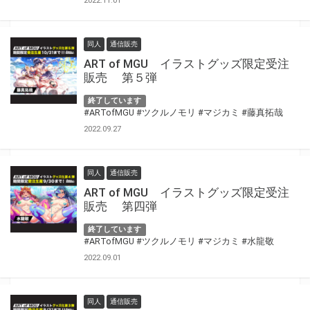
2022.11.01
同人
通信販売
ART of MGU イラストグッズ限定受注
販売 第５弾
終了しています
#ARTofMGU
#ツクルノモリ
#マジカミ
#藤真拓哉
2022.09.27
同人
通信販売
ART of MGU イラストグッズ限定受注
販売 第四弾
終了しています
#ARTofMGU
#ツクルノモリ
#マジカミ
#水龍敬
2022.09.01
同人
通信販売