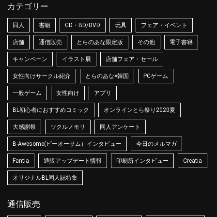
カテゴリー
同人
書籍
CD・BD/DVD
玩具
フェア・イベント
店舗
通信販売
とらのあな限定版
その他
電子書籍
キャンペーン
イラスト展
店舗フェア・セール
女性向けサークル紹介
とらのあな×韓国
PCゲーム
一般ゲーム
女性向け
アプリ
BL初心者におすすめコミック
オンラインとら祭り2020夏
大感謝祭
ツクルノモリ
同人アンケート
B-Awesome(ビーオーサム）インタビュー
今日のメルマガ
Fantia
通販アップデート情報
印刷所インタビュー
Creatia
オリジナルBL同人誌特集
通信販売